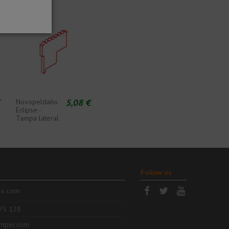
€
5,08 €
Novopeldaño
Eclipse -
Tampa lateral
Follow us
es.com
75 128
mper.com