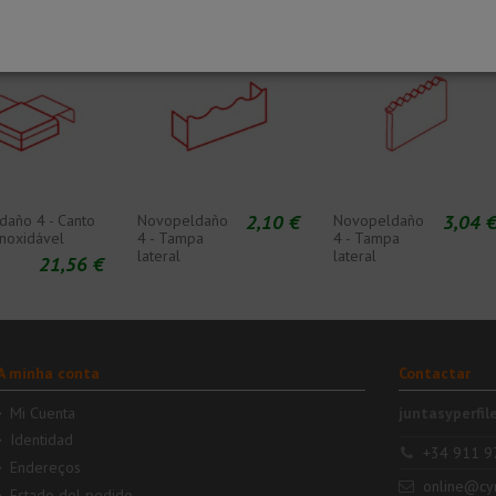
2,10 €
3,04 
año 4 - Canto
Novopeldaño
Novopeldaño
noxidável
4 - Tampa
4 - Tampa
lateral
lateral
21,56 €
A minha conta
Contactar
Mi Cuenta
juntasyperfil
Identidad
+34 911 9
Endereços
online@cy
Estado del pedido