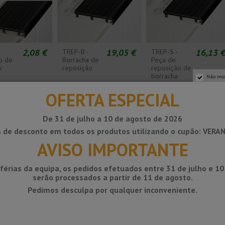
2,08 €
19,05 €
16,13 
TREP-B -
TREP-S -
o de
Borracha de
Peça de
u
reposição
reposição de
borracha
Não mos
OFERTA ESPECIAL
De 31 de julho a 10 de agosto de 2026
 de desconto em todos os produtos utilizando o cupão: VERA
AVISO IMPORTANTE
férias da equipa, os pedidos efetuados entre 31 de julho e 1
serão processados ​​a partir de 11 de agosto.
 -
Fita adesiva
Banda fotoluminescente
Pedimos desculpa por qualquer inconveniente.
mento de escada
antiderrapante em
de sinalização
preto
autoadesiva
14,31 €
29,72 €
12,06 