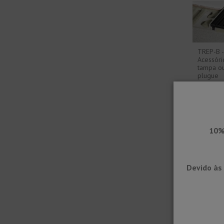
TREP-B -
Acessóri
tampa o
plugue
10%
Devido às 
TREP-TAP
Revesti
liso