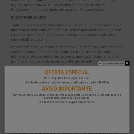
lógicos ao sistema ou tentar aceder ao mesmo de forma
fraudulenta utilizando dados de acesso não autorizados.
RESPONSABILIDADES
Tanto o acesso a este Site como a utilização que possa ser feita da
informação nele contida é da exclusiva responsabilidade de quem
o faz. O usuário será responsável por todas as ações realizadas
com seu ID de usuário.
Especificamente, você será responsável por escolher, como chave e
como lembrete das mesmas, senhas e frases fortes, ou seja,
números e letras e ainda, em sistemas que o permitam, sinais de
pontuação e caracteres especiais, difíceis de adivinhar. Em
Não mostre novamente.
particular, o usuário evitará escolher palavras do dicionário,
OFERTA ESPECIAL
palavras relacionadas a ele (nome de família, endereço, data de
nascimento, etc.) ou fáceis de adivinhar (combinações de nomes
De 31 de julho a 10 de agosto de 2026
com meses, prefixos e sufixos, etc.). . A CYMPER não será
10% de desconto em todos os produtos utilizando o cupão: VERANO26
responsável por quaisquer consequências, danos ou prejuízos que
AVISO IMPORTANTE
possam surgir do referido acesso ou utilização da informação.
Devido às férias da equipa, os pedidos efetuados entre 31 de julho e 10 de agosto serão
A CYMPER reserva-se o direito de efetuar, sem aviso prévio e sem
processados ​​a partir de 11 de agosto.
Pedimos desculpa por qualquer inconveniente.
assumir qualquer responsabilidade, as modificações que considere
adequadas ao seu site, podendo alterar, eliminar ou adicionar tanto
os conteúdos e serviços prestados através do mesmo como a
forma como são prestados. estes aparecem apresentados ou
localizados.
A CYMPER não garante a ausência de erros no acesso ao Site, no
seu conteúdo, nem a sua atualização, embora envidará todos os