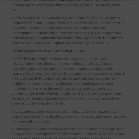
esforços para, se for caso disso, evitá-los, corrigi-los ou atualizá-
los.
A CYMPER não se responsabiliza, em nenhum caso, pelos danos e
prejuízos de qualquer natureza que possam ser causados, a título
de exemplo: erros ou omissões nos conteúdos, falta de
disponibilidade do portal ou transmissão de vírus ou programas
maliciosos ou prejudiciais nos conteúdos. , apesar de ter adotado
todas as medidas tecnológicas necessárias para evitá-lo.
PROPRIEDADE INTELECTUAL E INDUSTRIAL
A CYMPER é proprietária ou possui as devidas permissões
relativamente aos direitos de propriedade intelectual deste site e
dos elementos nele contidos: textos, imagens, sons, vídeos,
marcas, logótipos, design, etc. Em virtude do disposto nos artigos 8
e 32.1 da Lei de Propriedade Intelectual, são expressamente
proibidas a reprodução, distribuição e comunicação pública,
incluindo a forma de disponibilização, de todo ou parte do
conteúdo deste site. Web em qualquer meio e por qualquer meio
técnico, sem a autorização da CYMPER e/ou de seus respectivos
autores ou titulares de direitos.
O utilizador poderá visualizar, imprimir, copiar e armazenar os
elementos deste site desde que seja, única e exclusivamente, para
uso pessoal e privado.
A utilização não autorizada da informação contida neste Site, bem
como a lesão dos direitos de Propriedade Intelectual ou Industrial
da CYMPER, dará origem às responsabilidades legalmente