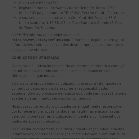
O seu NIF é B38404752
Registo Comercial de Santa Cruz de Tenerife, Tomo 1274;
fólios 203 página número TF-12062, Secção Geral, 1ª entrada.
A sua sede social situa-se em Ctra. Gral. del Rosario, 33, P.I.
Unión Azufrera, N.47, 38108 de Taco Barranco Grande (S. Cruz
de Tenerife), Espanha.
A CYMPER informa que o objetivo do site
https://www.juntasyperfiles.com/
é fornecer ao público em geral
informações sobre as actividades desta empresa e os produtos e
serviços que oferece.
CONDIÇÕES DE UTILIZAÇÃO
O acesso e a utilização deste sítio da Internet conferem a condição
de utilizador, aceitando com esse acesso as Condições de
Utilização a seguir indicadas.
Este website proporciona ao utilizador o acesso a informações e
conteúdos pelos quais este assume a responsabilidade,
estendendo-a ao processo de registo que pode ser necessário para
aceder a determinados serviços ou conteúdos.
No processo de registo, o utilizador será igualmente responsável
por fornecer informações verdadeiras, legítimas e actualizadas,
bem como por fazer uma utilização diligente e confidencial dos
dados de acesso fornecidos.
O utilizador compromete-se a fazer uma utilização adequada das
informações, conteúdos e serviços deste sítio Web e, em particular,
a não realizar qualquer ação que possa causar danos físicos ou