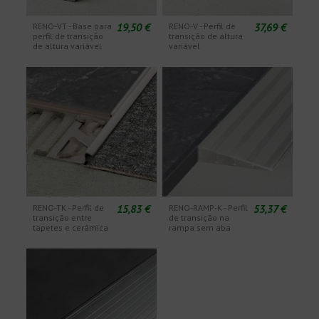
19,50 €
37,69 €
RENO-VT - Base para
RENO-V - Perfil de
perfil de transição
transição de altura
de altura variável
variável
15,83 €
53,37 €
RENO-TK - Perfil de
RENO-RAMP-K - Perfil
transição entre
de transição na
tapetes e cerâmica
rampa sem aba