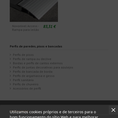
83,31 €
Novonivel Access -
Rampa para leilão
Perfis de paredes, pisos e bancadas
Perfis de pisos
Perfis de rampa ou declive
Bordas e perfis de cantos externos
Perfis de juntas decorativas para azulejos
Perfis de bancada de borda
Perfis de argamassa e gesso
Perfil sanitário
Perfis de chuveiro
Acessórios de perfil
Informações
Utilizamos cookies próprios e de terceiros para o
bom funcionamento do sítio Web e para melhorar