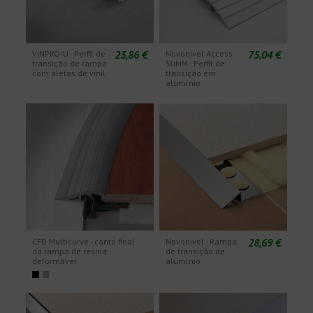
23,86 €
75,04 €
VINPRO-U - Perfil de
Novonivel Access
transição de rampa
SliMM - Perfil de
com aletas de vinil
transição em
alumínio
28,69 €
CFD Multicurve - canto final
Novonivel - Rampa
da rampa de resina
de transição de
deformável
alumínio