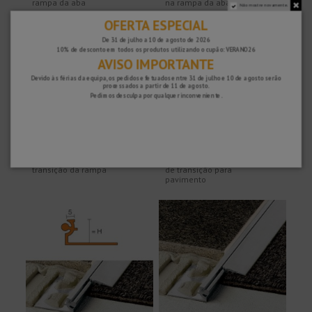
rampa da aba
na rampa da aba
Não mostre novamente.
OFERTA ESPECIAL
De 31 de julho a 10 de agosto de 2026
10% de desconto em todos os produtos utilizando o cupão: VERANO26
AVISO IMPORTANTE
Devido às férias da equipa, os pedidos efetuados entre 31 de julho e 10 de agosto serão
processados ​​a partir de 11 de agosto.
Pedimos desculpa por qualquer inconveniente.
18,93 €
20,12 €
RENO-U - Perfil de
Novonivel 3 - Perfil
transição da rampa
de transição para
pavimento