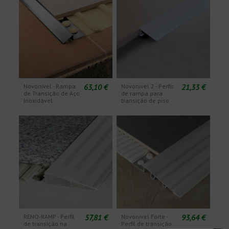
63,10 €
21,33 €
Novonivel - Rampa
Novonivel 2 - Perfis
de Transição de Aço
de rampa para
Inoxidável
transição de piso
57,81 €
93,64 €
RENO-RAMP - Perfil
Novonivel Forte -
de transição na
Perfil de transição