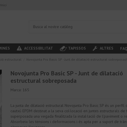
Inici
INES
ACCESSIBILITAT
TAPISSOS
ALTRES
FA
ió estructural
Novojunta Pro Basic SP - Junt de dilatació estructural sobreposa
Novojunta Pro Basic SP - Junt de dilatació
estructural sobreposada
Marca:
165
La junta de dilatació estructural Novojunta Pro Basic SP és un perfil d
cautxú EPDM destinat a la seva col·locació en juntes estructurals de
superposada una vegada finalitzada la instal·lació de l'paviment o r
Absorbeix les tensions i deformacions i és apta per a suport de tràn