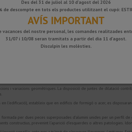
Des del 31 de juliol al 10 d'agost del 2026
134 mm
12,5 mm
estriat
 de descompte en tots els productes utilitzant el cupó: EST
AVÍS IMPORTANT
144 mm
12,5 mm
llis
144 mm
12,5 mm
estriat
e vacances del nostre personal, les comandes realitzades entr
31/07 i 10/08 seran tramitats a partir del dia 11 d'agost.
Disculpin les molèsties.
cions i variacions geomètriques. La disposició de juntes de dilatació contr
s.
s en l'edificació), estableix que en edificis de formigó o acer, es disposar
als formada per dues peces superposades d'alumini unides per un perfil de
s constructius, prevenint l'aparició d'esquerdes o altres patologies. Idoni 
locació senzilla, apte per a trànsit de càrregues lleugeres / mitjanes. Està