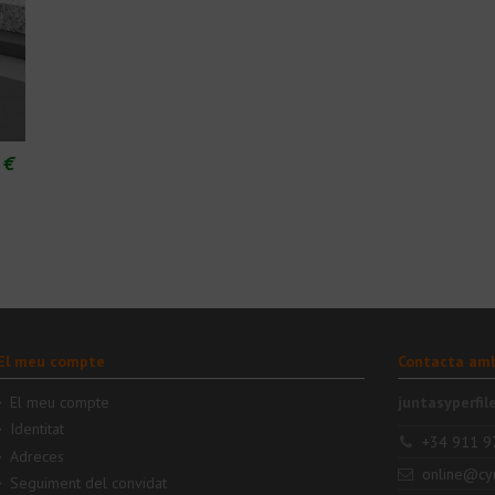
 €
El meu compte
Contacta amb
El meu compte
juntasyperfil
Identitat
+34 911 9
Adreces
online@cy
Seguiment del convidat