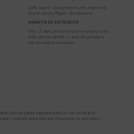
100% segura i amb protecció, pots pagar amb
Targeta, Bizum, Paypal i Transferencia.
GARANTIA DE SATISFACCIÓ
Tens 15 dies per tornar la teva compra si no
estàs del tot satisfet i 2 anys de garantia a
tots els nostres productes.
nstal·lació en juntes superposades un cop col·locat el
 que s'insereix entre tots dos. Disponible en dos colors i