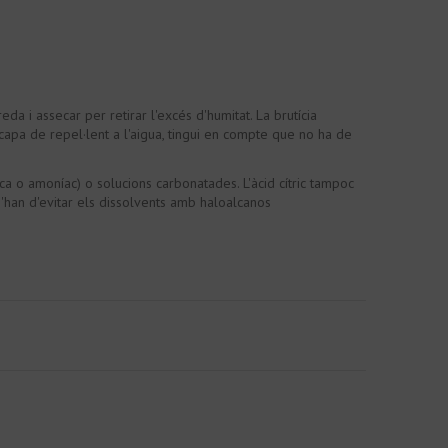
da i assecar per retirar l'excés d'humitat. La brutícia
capa de repel·lent a l'aigua, tingui en compte que no ha de
ica o amoníac) o solucions carbonatades. L'àcid cítric tampoc
 S'han d'evitar els dissolvents amb haloalcanos