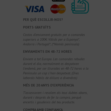
PER QUÈ ESCOLLIR-NOS?
PORTS GRATUÏTS
Costos d'enviament gratuïts per a comandes
superiors a 100€. Vàlids per a Espanya*,
Andorra i Portugal*. (*Només península)
ENVIAMENTS EN 48-72 HORES
Enviem a tot Europa. Les comandes rebudes
durant el dia, normalment es despatxen
l'endemà, per ser lliurades en 48-72 hores a la
Península un cop s'han despatxat. (Dies
laborals hàbils de dilluns a divendres)
MÉS DE 20 ANYS D'EXPERIÈNCIA
T'assessorem i resolem els teus dubtes abans,
durant i després de fer la compra, perquè
encertis i gaudeixis del teu producte.
COMPRA AMB CONFIANÇA