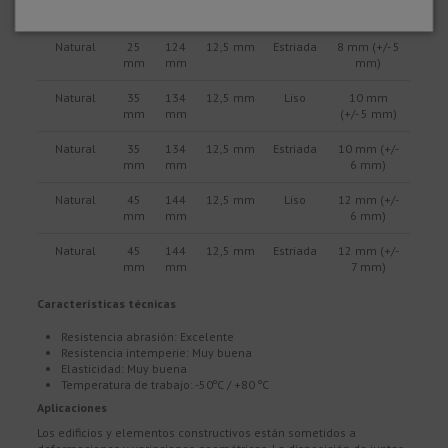
mm
mm
mm)
Natural
25
124
12,5 mm
Estriada
8 mm (+/- 5
mm
mm
mm)
Natural
35
134
12,5 mm
Liso
10 mm
mm
mm
(+/- 5 mm)
Natural
35
134
12,5 mm
Estriada
10 mm (+/-
mm
mm
6 mm)
Natural
45
144
12,5 mm
Liso
12 mm (+/-
mm
mm
6 mm)
Natural
45
144
12,5 mm
Estriada
12 mm (+/-
mm
mm
7 mm)
Características técnicas
Resistencia abrasión: Excelente
Resistencia intemperie: Muy buena
Elasticidad: Muy buena
Temperatura de trabajo: -50ºC / +80 ºC
Aplicaciones
Los edificios y elementos constructivos están sometidos a