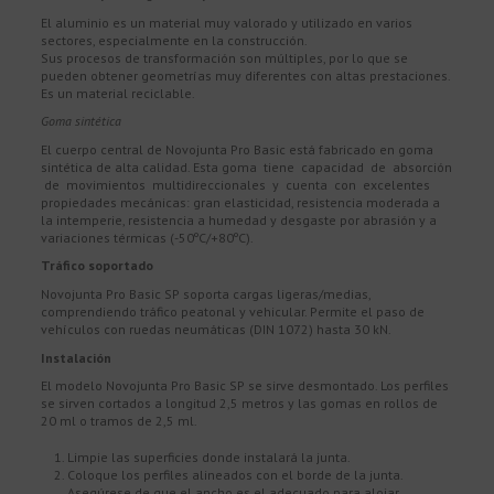
El aluminio es un material muy valorado y utilizado en varios
sectores, especialmente en la construcción.
Sus procesos de transformación son múltiples, por lo que se
pueden obtener geometrías muy diferentes con altas prestaciones.
Es un material reciclable.
Goma sintética
El cuerpo central de Novojunta Pro Basic está fabricado en goma
sintética de alta calidad. Esta goma tiene capacidad de absorción
de movimientos multidireccionales y cuenta con excelentes
propiedades mecánicas: gran elasticidad, resistencia moderada a
la intemperie, resistencia a humedad y desgaste por abrasión y a
variaciones térmicas (-50ºC/+80ºC).
Tráfico soportado
Novojunta Pro Basic SP soporta cargas ligeras/medias,
comprendiendo tráfico peatonal y vehicular. Permite el paso de
vehículos con ruedas neumáticas (DIN 1072) hasta 30 kN.
Instalación
El modelo Novojunta Pro Basic SP se sirve desmontado. Los perfiles
se sirven cortados a longitud 2,5 metros y las gomas en rollos de
20 ml o tramos de 2,5 ml.
Limpie las superficies donde instalará la junta.
Coloque los perfiles alineados con el borde de la junta.
Asegúrese de que el ancho es el adecuado para alojar