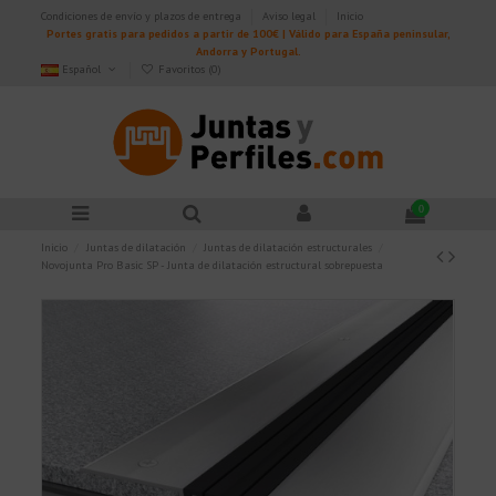
Condiciones de envío y plazos de entrega
Aviso legal
Inicio
Portes gratis para pedidos a partir de 100€ | Válido para España peninsular,
Andorra y Portugal.
Español
Favoritos (
0
)
0
Inicio
Juntas de dilatación
Juntas de dilatación estructurales
Novojunta Pro Basic SP - Junta de dilatación estructural sobrepuesta