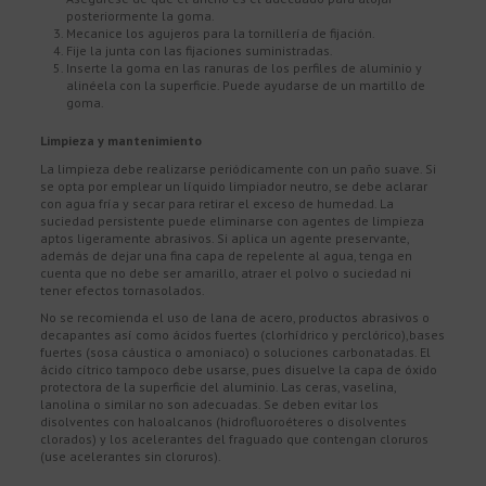
posteriormente la goma.
Mecanice los agujeros para la tornillería de fijación.
Fije la junta con las fijaciones suministradas.
Inserte la goma en las ranuras de los perfiles de aluminio y
alinéela con la superficie. Puede ayudarse de un martillo de
goma.
Limpieza y mantenimiento
La limpieza debe realizarse periódicamente con un paño suave. Si
se opta por emplear un líquido limpiador neutro, se debe aclarar
con agua fría y secar para retirar el exceso de humedad. La
suciedad persistente puede eliminarse con agentes de limpieza
aptos ligeramente abrasivos. Si aplica un agente preservante,
además de dejar una fina capa de repelente al agua, tenga en
cuenta que no debe ser amarillo, atraer el polvo o suciedad ni
tener efectos tornasolados.
No se recomienda el uso de lana de acero, productos abrasivos o
decapantes así como ácidos fuertes (clorhídrico y perclórico),bases
fuertes (sosa cáustica o amoniaco) o soluciones carbonatadas. El
ácido cítrico tampoco debe usarse, pues disuelve la capa de óxido
protectora de la superficie del aluminio. Las ceras, vaselina,
lanolina o similar no son adecuadas. Se deben evitar los
disolventes con haloalcanos (hidrofluoroéteres o disolventes
clorados) y los acelerantes del fraguado que contengan cloruros
(use acelerantes sin cloruros).