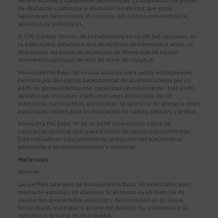
deformaciones y variaciones geométricas. La disposición de juntas
de dilatación contribuye a disminuir los efectos que estas
variaciones tienen sobre el conjunto del edificio, previniendo la
aparición de patologías.
El CTE (Código Técnico de la Edificación) en su DB-SAE (Acciones en
la edificación), establece que en edificios de hormigón o acero, se
dispondrán las juntas de dilatación de forma que no existan
elementos continuos de más de 40 m. de longitud.
Novojunta Pro Basic SP es una solución para juntas estructurales
formada por dos piezas superpuestas de aluminio unidas por un
perfil de goma sintética con capacidad de movimiento . Este perfil
absorbe las tensiones y deformaciones producidas en los
elementos constructivos, previniendo la aparición de grietas u otras
patologías. Idóneo para su colocación en suelos, paredes y techos.
Novojunta Pro Basic SP es un perfil superpuesto ligero de
colocación sencilla, apto para tránsito de cargas ligeras/medias.
Está indicado en colocaciones de juntas una vez ejecutado el
pavimento y en rehabilitaciones o reformas.
Materiales
Aluminio
Los perfiles laterales de Novojunta Pro Basic SP están fabricados
mediante extrusión de aluminio. El aluminio es un material de
excelentes propiedades químicas y fisicomecánicas. Es ligero,
tenaz, dúctil, maleable y altamente durable. Su resistencia a la
corrosión y al fuego es muy buena.