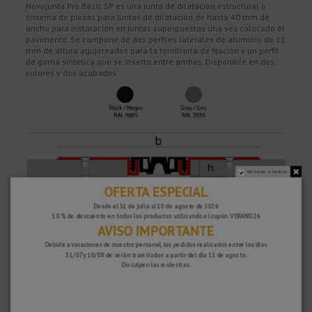
Novojunta Pro Basic SP es una junta de dilatación estructural o
sistema de piezas para juntas de dilatación de hasta 40 mm de
ancho para instalación en juntas superpuestas una vez colocado el
pavimento. Se compone de dos perfiles laterales de aluminio de 11
mm de altura agujereados para la tornillería de fijación y un perfil
de goma sintética que se inserta entre ambos. Disponible en dos
colores y dos acabados.
No volver a mostrar.
OFERTA ESPECIAL
Desde el 31 de julio al 10 de agosto de 2026
10 % de descuento en todos los productos utilizando el cupón: VERANO26
AVISO IMPORTANTE
Debido a vacaciones de nuestro personal, los pedidos realizados entre los días
Características
31/07 y 10/08 de serán tramitados a partir del día 11 de agosto.
Disculpen las molestias.
Acabado
a
b
h (mm)
Tipo de
Movimiento
aluminio
goma
horizontal
Natural
25
124
12,5 mm
Liso
8 mm (+/- 4