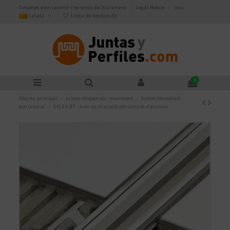
Despeses d'enviament i terminis de lliurament
Legal Notice
Inici
Català
Llista de desitjos (
0
)
0
Pàgina principal
Juntes d’expansió i moviment
Juntes d’expansió
estructural
DILEX-BT - Junt de dilatació estructural d'alumini