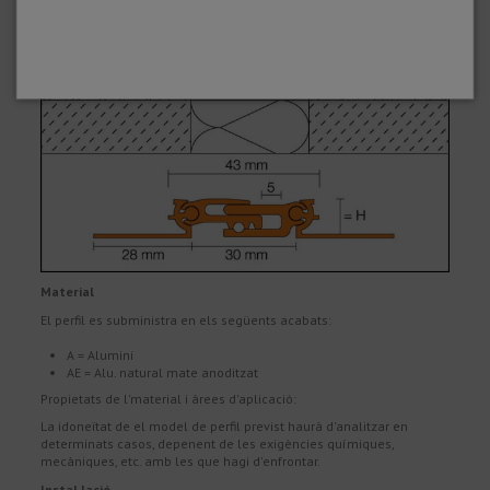
Material
El perfil es subministra en els següents acabats:
A = Alumini
AE = Alu. natural mate anoditzat
Propietats de l'material i àrees d'aplicació:
La idoneïtat de el model de perfil previst haurà d'analitzar en
determinats casos, depenent de les exigències químiques,
mecàniques, etc. amb les que hagi d'enfrontar.
Instal·lació