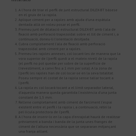
A l'hora de triar el perfil de junt estructural DILEX-BT básese
en el gruix de la rajola.
Aplique ciment per a rajoles amb ajuda d'una espàtula
dentada allà on voleu posar el perfil.
Premeu junt de dilatació estructural DILEX-BT amb l'ala de
fixació amb perforació trapezoïdal sobre el llit de ciment i, a
continuació, doneu-li l'orientació desitjada.
Cubra completament l'ala de fixació amb perforació
trapezoïdal amb ciment per a rajoles.
Premeu les rajoles annexes, col·locant-les de manera que la
vora superior de l'perfil quedi a el mateix nivell de la rajola
(el perfil no pot quedar per sobre de la superfície de
l'revestiment, a canvi fins a 1 mm per sota). A la zona de
l'perfil les rajoles han de col·locar-se en la seva totalitat.
Poseu sempre el costat de la rajola sense tallar tocant a
l'perfil.
La rajola es col·locarà tocant a el límit separador lateral,
d'aquesta manera queda garantida l'existència d'una junta
constant de 1,5 mm.
Rellene completament amb ciment de farciment l'espai
existent entre el perfil i la rajola i, a continuació, retiri la
pel·lícula protectora de l'perfil.
A l'hora de inserir-lo en la capa d'enrajolat haurà de realitzar
prèviament a banda i banda de la junta unes franges de
ciment de l'altura necessària que se separaran mitjançant
una franja aïllant.