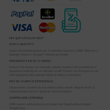
PER QUÈ ESCOLLIR-NOS?
PORTS GRATUÏTS
Costos d'enviament gratuïts per a comandes superiors a 100€. Vàlids per a
Espanya*, Andorra i Portugal*. (*Només península)
ENVIAMENTS EN 48-72 HORES
Enviem a tot Europa. Les comandes rebudes durant el dia, normalment es
despatxen l'endemà, per ser lliurades en 48-72 hores a la Península un cop
s'han despatxat. (Dies laborals hàbils de dilluns a divendres)
MÉS DE 20 ANYS D'EXPERIÈNCIA
T'assessorem i resolem els teus dubtes abans, durant i després de fer la
compra, perquè encertis i gaudeixis del teu producte.
COMPRA AMB CONFIANÇA
100% segura i amb protecció, pots pagar amb Targeta, Bizum, Paypal i
Transferencia.