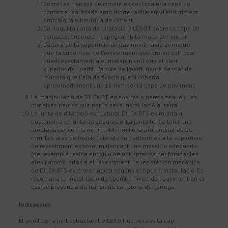
Sobre les franges de ciment es col·loca una capa de
contacte realitzada amb morter adherent d'enduriment
amb aigua o beurada de ciment.
Col·loqui la junta de dilatació DILEX-BT sobre la capa de
contacte, oriéntelo i copegi amb la maça per entrar-.
L'altura de la superfície de paviment ha de permetre
que la superfície de l'revestiment que pretén col·locar
quedi exactament a el mateix nivell que el cant
superior de l'perfil. L'altura de l'perfil haurà de triar de
manera que l'ala de fixació quedi coberta
aproximadament uns 15 mm per la capa de paviment.
La manipulació de DILEX-BT en sostres o parets segueix les
mateixes pautes que per la seva instal·lació al terra.
La junta de dilatació estructural DILEX-BTS es munta a
posteriori a la junta de separació. La junta ha de tenir una
amplada de, com a mínim, 44 mm i una profunditat de 10
mm. Les ales de fixació laterals van adherides a la superfície
de revestiment existent mitjançant una massilla adequada
(per exemple resina epoxi) o bé pot optar-se per foradar les
ales i atornillarlas a el revestiment. La resistència mecànica
de DILEX-BTS està restringida segons el tipus d'instal·lació. Es
recomana la instal·lació de l'perfil a nivell de l'paviment en el
cas de presència de trànsit de carretons de càrrega.
Indicacions
El perfil
per a junt
estructural
DILEX
-
BT
no necessita
cap