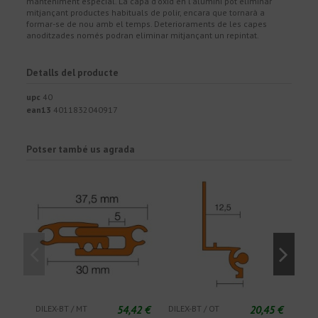
manteniment
especial
.
La capa
d'òxid
en l'alumini
pot eliminar
mitjançant productes
habituals
de polir,
encara que tornarà a
formar-se de
nou
amb
el temps.
Deterioraments
de les
capes
anoditzades
només
podran eliminar
mitjançant un
repintat
.
Detalls del producte
upc
40
ean13
4011832040917
Potser també us agrada
54,42 €
20,45 €
DILEX-BT / MT
DILEX-BT / OT
DILE