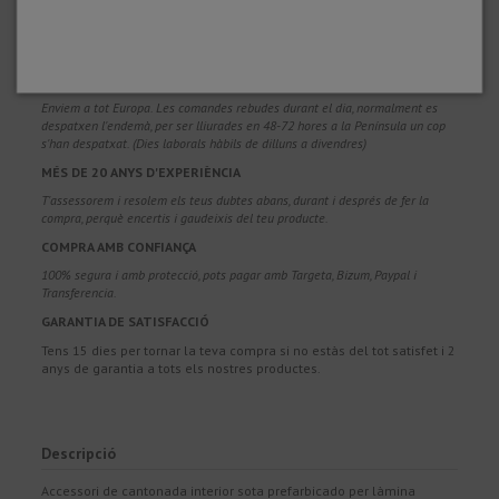
PORTS GRATUÏTS
Costos d'enviament gratuïts per a comandes superiors a 100€. Vàlids per a
Espanya*, Andorra i Portugal*. (*Només península)
ENVIAMENTS EN 48-72 HORES
Enviem a tot Europa. Les comandes rebudes durant el dia, normalment es
despatxen l'endemà, per ser lliurades en 48-72 hores a la Península un cop
s'han despatxat. (Dies laborals hàbils de dilluns a divendres)
MÉS DE 20 ANYS D'EXPERIÈNCIA
T'assessorem i resolem els teus dubtes abans, durant i després de fer la
compra, perquè encertis i gaudeixis del teu producte.
COMPRA AMB CONFIANÇA
100% segura i amb protecció, pots pagar amb Targeta, Bizum, Paypal i
Transferencia.
GARANTIA DE SATISFACCIÓ
Tens 15 dies per tornar la teva compra si no estàs del tot satisfet i 2
anys de garantia a tots els nostres productes.
Descripció
Accessori de cantonada interior sota prefarbicado per làmina