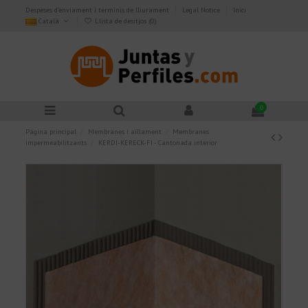
Despeses d'enviament i terminis de lliurament
Legal Notice
Inici
Català
Llista de desitjos (
0
)
0
Pàgina principal
Membranes i aïllament
Membranes
impermeabilitzants
KERDI-KERECK-FI - Cantonada interior