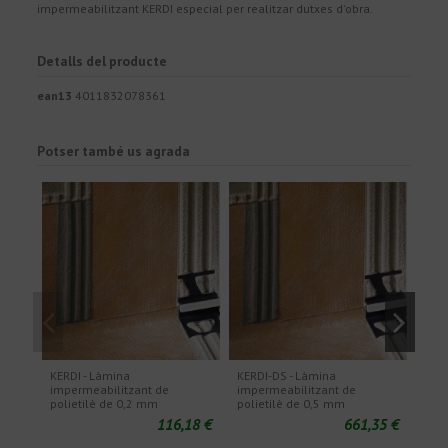
impermeabilitzant KERDI especial per realitzar dutxes d'obra.
Detalls del producte
ean13
4011832078361
Potser també us agrada
KERDI - Làmina
KERDI-DS - Làmina
KERD
impermeabilitzant de
impermeabilitzant de
elàs
polietilè de 0,2 mm
polietilè de 0,5 mm
pol
116,18 €
661,35 €