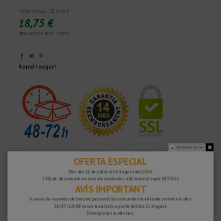
Referència
153453
18,75 €
Impostos exclosos
Ràpid i segur!
No mostrar de nou.
OFERTA ESPECIAL
Des del 31 de juliol al 10 d'agost del 2026
10% de descompte en tots els productes utilitzant el cupó: ESTIU26
AVÍS IMPORTANT
A causa de vacances del nostre personal, les comandes realitzades entre els dies
31/07 i 10/08 seran tramitats a partir del dia 11 d'agost.
PER QUÈ ESCOLLIR-NOS?
Disculpin les molèsties.