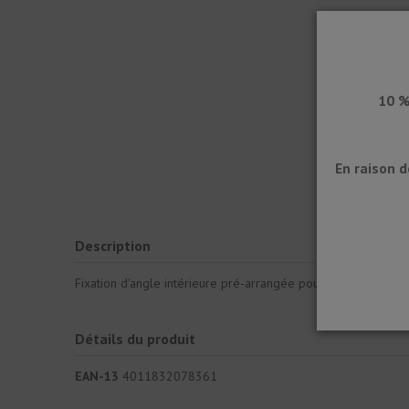
10 %
En raison 
Description
Fixation d'angle intérieure pré-arrangée pour feuille d'étan
Détails du produit
EAN-13
4011832078361