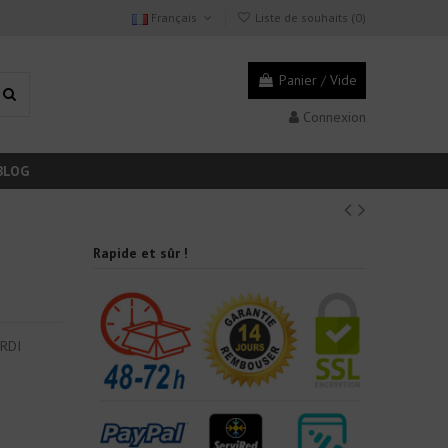
Français
Liste de souhaits (
0
)
Panier
/
Vide
Connexion
BLOG
Rapide et sûr !
ERDI