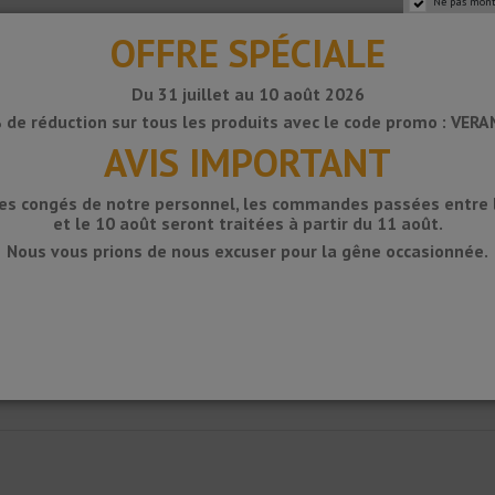
Ne pas mont
OFFRE SPÉCIALE
Du 31 juillet au 10 août 2026
 de réduction sur tous les produits avec le code promo : VER
AVIS IMPORTANT
des congés de notre personnel, les commandes passées entre le
et le 10 août seront traitées à partir du 11 août.
Nous vous prions de nous excuser pour la gêne occasionnée.
chéité KERDI spéciale pour douches de travail.