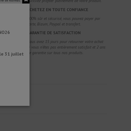
puissiez profiter pleinement de votre produit.
rer de nouveau.
ACHETEZ EN TOUTE CONFIANCE
100% sûr et sécurisé, vous pouvez payer par
carte, Bizum, Paypal et transfert.
ANO26
GARANTIE DE SATISFACTION
Vous avez 15 jours pour retourner votre achat
si vous n'êtes pas entièrement satisfait et 2 ans
de garantie sur tous nos produits.
 31 juillet