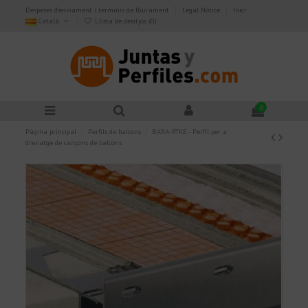
Despeses d'enviament i terminis de lliurament
Legal Notice
Inici
Català
Llista de desitjos (
0
)
0
Pàgina principal
Perfils de balcons
BARA-RTKE - Perfil per a
drenatge de cançons de balcons