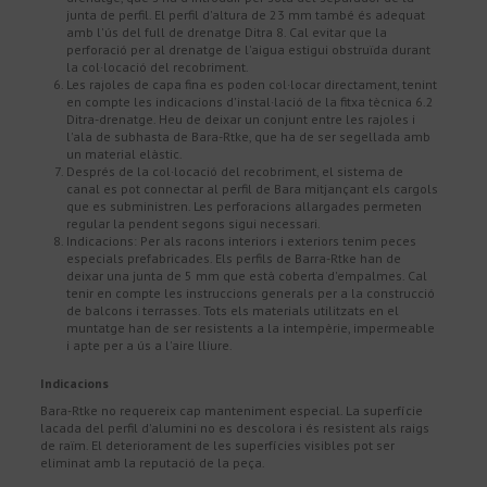
junta de perfil. El perfil d'altura de 23 mm també és adequat
amb l'ús del full de drenatge Ditra 8. Cal evitar que la
perforació per al drenatge de l'aigua estigui obstruïda durant
la col·locació del recobriment.
Les rajoles de capa fina es poden col·locar directament, tenint
en compte les indicacions d'instal·lació de la fitxa tècnica 6.2
Ditra-drenatge. Heu de deixar un conjunt entre les rajoles i
l'ala de subhasta de Bara-Rtke, que ha de ser segellada amb
un material elàstic.
Després de la col·locació del recobriment, el sistema de
canal es pot connectar al perfil de Bara mitjançant els cargols
que es subministren. Les perforacions allargades permeten
regular la pendent segons sigui necessari.
Indicacions: Per als racons interiors i exteriors tenim peces
especials prefabricades. Els perfils de Barra-Rtke han de
deixar una junta de 5 mm que està coberta d'empalmes. Cal
tenir en compte les instruccions generals per a la construcció
de balcons i terrasses. Tots els materials utilitzats en el
muntatge han de ser resistents a la intempèrie, impermeable
i apte per a ús a l'aire lliure.
Indicacions
Bara-Rtke no requereix cap manteniment especial. La superfície
lacada del perfil d'alumini no es descolora i és resistent als raigs
de raïm. El deteriorament de les superfícies visibles pot ser
eliminat amb la reputació de la peça.