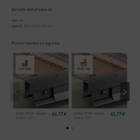
Detalls del producte
upc
40
ean13
4011832104251
Potser també us agrada
61,77 €
61,77 €
BARA-RTKE - angle
BARA-RTKE - angle
BARA
extern 90º
intern 90º
exte