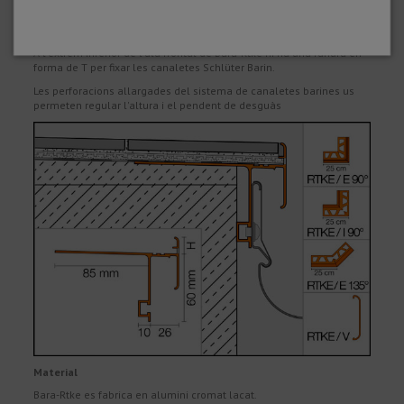
Com a impermeabilització, es pot aplicar el full de Kerdi. De la
mateixa manera, també es pot utilitzar l'impermeabilització
aplicable amb espàtula o rodets.
A l'extrem inferior de l'ala frontal de Bara-Rtke hi ha una ranura en
forma de T per fixar les canaletes Schlüter Barin.
Les perforacions allargades del sistema de canaletes barines us
permeten regular l'altura i el pendent de desguàs
Material
Bara-Rtke es fabrica en alumini cromat lacat.