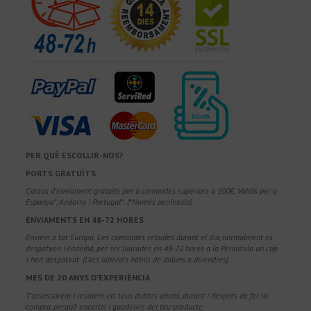
PER QUÈ ESCOLLIR-NOS?
PORTS GRATUÏTS
Costos d'enviament gratuïts per a comandes superiors a 100€. Vàlids per a
Espanya*, Andorra i Portugal*. (*Només península)
ENVIAMENTS EN 48-72 HORES
Enviem a tot Europa. Les comandes rebudes durant el dia, normalment es
despatxen l'endemà, per ser lliurades en 48-72 hores a la Península un cop
s'han despatxat. (Dies laborals hàbils de dilluns a divendres)
MÉS DE 20 ANYS D'EXPERIÈNCIA
T'assessorem i resolem els teus dubtes abans, durant i després de fer la
compra, perquè encertis i gaudeixis del teu producte.