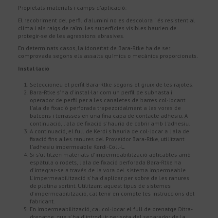
Propietats materials i camps d'aplicació:
El recobriment del perfil d'alumini no es descolora i és resistent al
clima i als raigs de raïm. Les superfícies visibles haurien de
protegir-se de les agressions abrasives.
En determinats casos, la idoneïtat de Bara-Rtke ha de ser
comprovada segons els assalts químics o mecànics proporcionats.
Instal·lació
Seleccioneu el perfil Bara-Rtke segons el gruix de les rajoles.
Bara-Rtke s'ha d'instal·lar com un perfil de subhasta i
operador de perfil per a les canaletes de barres col·locant
l'ala de fixació perforada trapezoïdalment a les vores de
balcons i terrasses en una fina capa de contacte adhesiu. A
continuació, l'ala de fixació s'hauria de cobrir amb l'adhesiu.
A continuació, el full de Kerdi s'hauria de col·locar a l'ala de
fixació fins a les ranures del Proveïdor Bara-Rtke, utilitzant
l'adhesiu impermeable Kerdi-Coll-L.
Si s'utilitzen materials d'impermeabilització aplicables amb
espàtula o rodets, l'ala de fixació perforada Bara-Rtke ha
d'integrar-se a través de la vora del sistema impermeable.
L'impermeabilització s'ha d'aplicar per sobre de les ranures
de pletina sortint. Utilitzant aquest tipus de sistemes
d'impermeabilització, cal tenir en compte les instruccions del
fabricant.
En impermeabilització, cal col·locar el full de drenatge Ditra-
drenatge, que s'ha d'introduir per sota del separador de la