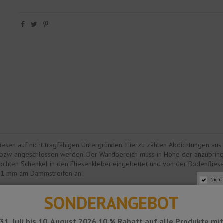
liesen auf nicht tragfähigen Untergründen. Hierzu zählen Abdichtungen au
bzw. angeschlossen werden. Der Wandbereich muss in Höhe der anzubring
hten Schenkel in den Fliesenkleber eingebettet und von der Bodenfliese 
a. 1 mm am Dämmstreifen an.
Nicht
en. Daraufhin wird die Sockelfliese gegen den senkrechten Profilschenkel
SONDERANGEBOT
vorgegebenen Struktur des Profils.
e anzuordnen, die voll-satt mit Fugmörtel zu verfüllen ist. Oberhalb des 
31. Juli bis 10. August 2026 10 % Rabatt auf alle Produkte mi