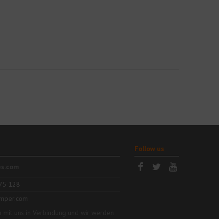
Follow us
es.com
75 128
mper.com
h mit uns in Verbindung und wir werden