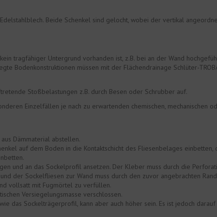
 Edelstahlblech. Beide Schenkel sind gelocht, wobei der vertikal angeor
kein tragfähiger Untergrund vorhanden ist, z.B. bei an der Wand hochgefüh
gte Bodenkonstruktionen müssen mit der Flächendrainage Schlüter-TROBA-P
tretende Stoßbelastungen z.B. durch Besen oder Schrubber auf.
sonderen Einzelfällen je nach zu erwartenden chemischen, mechanischen od
 aus Dämmaterial abstellen.
nkel auf dem Boden in die Kontaktschicht des Fliesenbelages einbetten,
inbetten.
agen und an das Sockelprofil ansetzen. Der Kleber muss durch die Perforat
Verbund der Sockelfliesen zur Wand muss durch den zuvor angebrachten Ran
nd vollsatt mit Fugmörtel zu verfüllen.
tischen Versiegelungsmasse verschlossen.
ie das Sockelträgerprofil, kann aber auch höher sein. Es ist jedoch darauf 