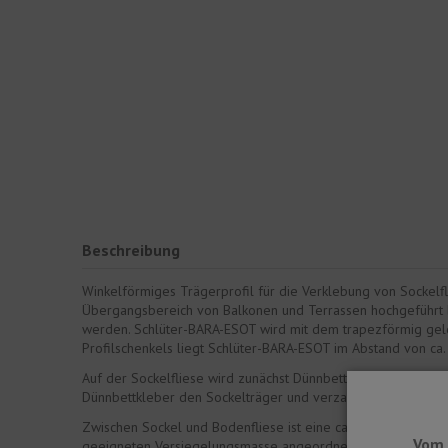
Beschreibung
Winkelförmiges Trägerprofil für die Verklebung von Sockelf
Übergangsbereich von Balkonen und Terrassen hochgeführt 
werden. Schlüter-BARA-ESOT wird mit dem trapezförmig geloc
Profilschenkels liegt Schlüter-BARA-ESOT im Abstand von c
Auf der Sockelfliese wird zunächst Dünnbettkleber aufgetrag
Dünnbettkleber den Sockelträger und verzahnt sich mit der 
Zwischen Sockel und Bodenfliese ist eine ca. 5 mm breite Fug
Vom 
geeigneten Versiegelungsmasse angeordnet.