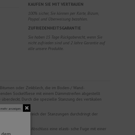
KAUFEN SIE MIT VERTRAUEN
100% sicher, Sie können per Karte, Bizum,
Paypal und Überweisung bezahlen.
ZUFRIEDENHEITSGARANTIE
Sie haben 15 Tage Rückgaberecht, wenn Sie
nicht zufrieden sind und 2 Jahre Garantie auf
alle unsere Produkte.
s Bitumen oder Zinkblech, die im Boden-/ Wand-
enden Sockelfliese mit einem Dämmstreifen abgestellt
überdeckt. Durch die spezielle Stanzung des vertikalen
 mehr anzeigen.
 angesetzt. Im Bereich der Stanzungen durchdringt der
Sockels wird zum Abschluss eine elasti- sche Fuge mit einer
t dem