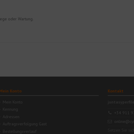
lege oder Wartung.
Mein Konto
Kontakt
Mein Konto
juntasyperfil
Kennung
+34 911 9
Adressen
online@cy
Auftragsverfolgung Gast
Setzen Sie sic
Bestellungsverlauf