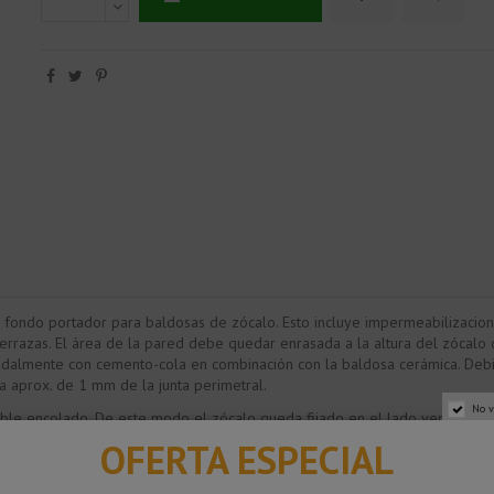
un fondo portador para baldosas de zócalo. Esto incluye impermeabilizacion
terrazas. El área de la pared debe quedar enrasada a la altura del zócalo
idalmente con cemento-cola en combinación con la baldosa cerámica. Debido
ia aprox. de 1 mm de la junta perimetral.
No v
e encolado. De este modo el zócalo queda fijado en el lado vertical del p
estructura del perfil.
OFERTA ESPECIAL
abertura de 5 mm, que más tarde se debe rellenar con un material de reju