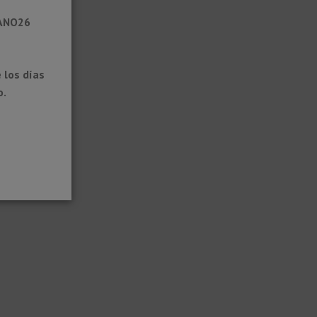
RANO26
 los días
o.