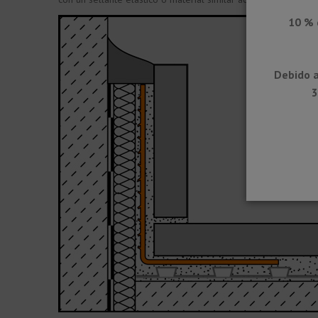
10 % 
Debido a
3