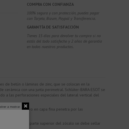
COMPRA CON CONFIANZA
100% segura y con protección, puedes pagar
con Tarjeta, Bizum,
Paypal y Transferencia.
GARANTÍA DE SATISFACCIÓN
Tienes 15 días para devolver tu compra si no
estás del todo satisfecho y 2 años de garantía
en todos nuestros productos.
es de betún o láminas de zinc, que se colocan en la
 de cerámica con una junta perimetral. Schlüter-BARA-ESOT se
 a las perforaciones especiales del lateral vertical del
olver a mostrar.
erfil. El adhesivo en capa fina penetra por las
nte adecuado. La parte superior del zócalo se debe sellar