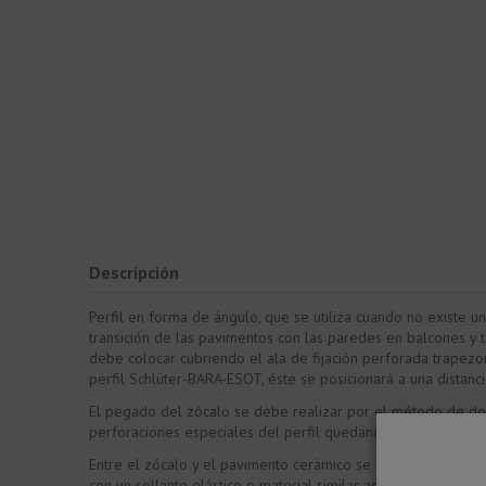
Descripción
Perfil en forma de ángulo, que se utiliza cuando no existe 
transición de las pavimentos con las paredes en balcones y 
debe colocar cubriendo el ala de fijación perforada trapezo
perfil Schlüter-BARA-ESOT, éste se posicionará a una distanc
El pegado del zócalo se debe realizar por el método de dobl
perforaciones especiales del perfil quedando así sujeto a la 
Entre el zócalo y el pavimento cerámico se debe dejar una 
con un sellante elástico o material similar adecuado.