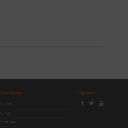
de contacto
Síguenos
es.com
75 128
mper.com