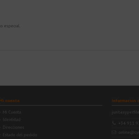
o especial.
Mi cuenta
Información 
Mi Cuenta
juntasyperfil
Identidad
+34 911 9
Direcciones
online@cy
Estado del pedido