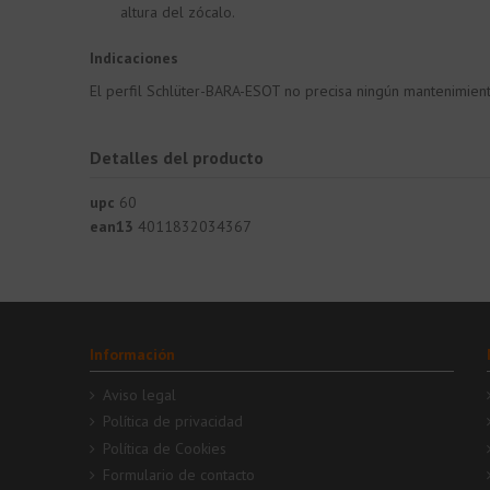
altura del zócalo.
Indicaciones
El perfil Schlüter-BARA-ESOT no precisa ningún mantenimient
Detalles del producto
upc
60
ean13
4011832034367
Información
Aviso legal
Política de privacidad
Política de Cookies
Formulario de contacto