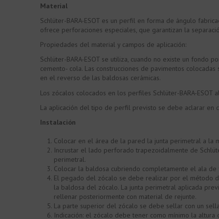
Material
Schlüter-BARA-ESOT es un perfil en forma de ángulo fabricad
ofrece perforaciones especiales, que garantizan la separación
Propiedades del material y campos de aplicación:
Schlüter-BARA-ESOT se utiliza, cuando no existe un fondo p
cemento- cola. Las construcciones de pavimentos colocadas
en el reverso de las baldosas cerámicas.
Los zócalos colocados en los perfiles Schlüter-BARA-ESOT 
La aplicación del tipo de perfil previsto se debe aclarar en
Instalación
Colocar en el área de la pared la junta perimetral a la 
Incrustar el lado perforado trapezoidalmente de Schlüte
perimetral.
Colocar la baldosa cubriendo completamente el ala de f
El pegado del zócalo se debe realizar por el método de
la baldosa del zócalo. La junta perimetral aplicada pre
rellenar posteriormente con material de rejunte.
La parte superior del zócalo se debe sellar con un sella
Indicación: el zócalo debe tener como mínimo la altura 