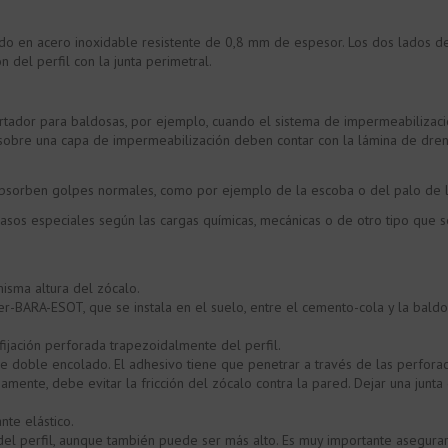
o en acero inoxidable resistente de 0,8 mm de espesor. Los dos lados del
 del perfil con la junta perimetral.
ortador para baldosas, por ejemplo, cuando el sistema de impermeabilizac
 sobre una capa de impermeabilización deben contar con la lámina de dr
absorben golpes normales, como por ejemplo de la escoba o del palo de l
 casos especiales según las cargas químicas, mecánicas o de otro tipo que 
misma altura del zócalo.
r-BARA-ESOT, que se instala en el suelo, entre el cemento-cola y la baldosa
ijación perforada trapezoidalmente del perfil.
 doble encolado. El adhesivo tiene que penetrar a través de las perforac
viamente, debe evitar la fricción del zócalo contra la pared. Dejar una jun
nte elástico.
del perfil, aunque también puede ser más alto. Es muy importante asegurar.