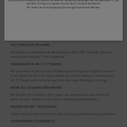
Aufgrund von Urlaubszeiten unserer Mitarbeiter werden Bestellungen, die zwischen dem 31. Juli
und dem 10. August eingehen, erst ab dem 11. August bearbeitet.
Wir bitten um Entschuldigung für etwaige Unannehmlichkeiten.
WARUM SOLLTEN SIE UNS WÄHLEN?
KOSTENLOSER VERSAND
Kostenlose Versandkosten für Bestellungen über 100€. Gültig für Spanien*,
Andorra und Portugal*. (*Nur Halbinsel)
SENDUNGEN IN 48-72 STUNDEN
Wir versenden in ganz Europa. Bestellungen, die tagsüber eingehen, werden
in der Regel am nächsten Tag versandt und auf der Halbinsel innerhalb von
48-72 Stunden nach Versand zugestellt (Werktage Montag bis Freitag).
MEHR ALS 20 JAHRE ERFAHRUNG
Wir beraten Sie und klären Ihre Fragen vor, während und nach dem Kauf,
damit Sie alles richtig machen und Ihr Produkt genießen können.
KAUFEN SIE MIT VERTRAUEN
100% sicher, Sie können per Karte, Bizum, Paypal und Überweisung bezahlen.
ZUFRIEDENHEITSGARANTIE