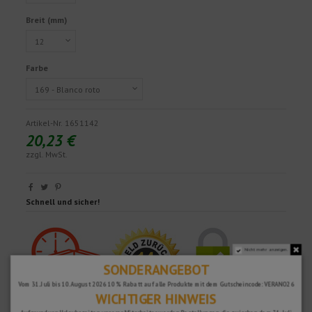
Breit (mm)
Farbe
Artikel-Nr.
1651142
20,23 €
zzgl. MwSt.
Schnell und sicher!
Nicht mehr anzeigen.
SONDERANGEBOT
Vom 31. Juli bis 10. August 2026 10 % Rabatt auf alle Produkte mit dem Gutscheincode: VERANO26
WICHTIGER HINWEIS