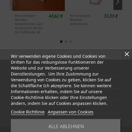
43,62 €
35,33 €
Novorodapie
Novorodapie
Nov
Rehabit -
Rehabit -
Reha
Abdeckleiste aus
Außenecke
Aluminium deckt
die Fußleiste ab
Wir verwenden eigene Cookies und Cookies von
Dritten für das reibungslose Funktionieren der
Website und zur Verbesserung unserer
Informationen
Dienstleistungen. Um Ihre Zustimmung zur
Verwendung von Cookies zu geben, klicken Sie auf
Mein Konto
die Schaltfläche Ich akzeptiere. Sie können weitere
Informationen erhalten, indem Sie auf unsere
Kontakt
Cookie-Richtlinie klicken oder Ihre Einstellungen
ändern, indem Sie auf Cookies anpassen klicken.
Follow us
Cookie Richtlinie
Anpassen von Cookies
ALLE ABLEHNEN