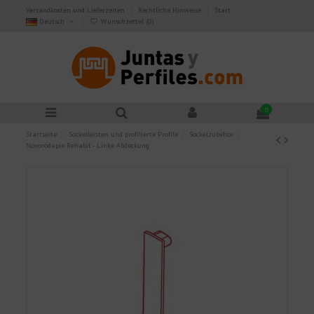
Versandkosten und Lieferzeiten
Rechtliche Hinweise
Start
Deutsch
Wunschzettel (
0
)
0
Startseite
Sockelleisten und profilierte Profile
Sockelzubehör
Novorodapie Rehabit - Linke Abdeckung