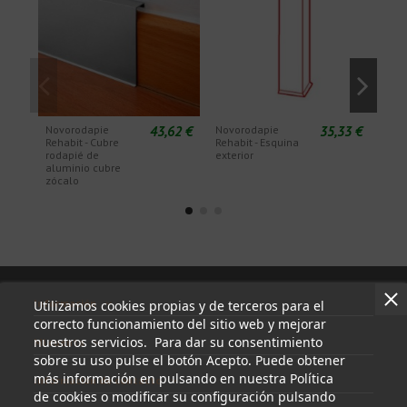
43,62 €
35,33 €
Novorodapie
Novorodapie
Nov
Rehabit - Cubre
Rehabit - Esquina
Reha
rodapié de
exterior
inte
aluminio cubre
zócalo
Información
Utilizamos cookies propias y de terceros para el
correcto funcionamiento del sitio web y mejorar
nuestros servicios. Para dar su consentimiento
Mi cuenta
sobre su uso pulse el botón Acepto. Puede obtener
más información en pulsando en nuestra Política
Información de contacto
de cookies o modificar su configuración pulsando