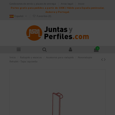
Condiciones de envío y plazos de entrega
Aviso legal
Inicio
Portes gratis para pedidos a partir de 100€ | Válido para España peninsular,
Andorra y Portugal.
Español
Favoritos (
0
)
0
Inicio
Rodapiés y escocias
Accesorios para rodapiés
Novorodapie
Rehabit - Tapa izquierda