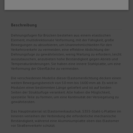
Garantie auf alle unsere Produkte.
Beschreibung
Dehnungsfugen für Brücken bestehen aus einem elastischen
Element, multidirektionale Verformung, mit der Fähigkeit, große
Bewegungen zu absorbieren, um Unannehmlichkeiten für den
Verkehrsverkehr zu vermeiden, eine effektive Abdichtung der
Dehnungsfuge zu gewährleisten, wenig Wartung zu erfordern, leicht
auszutauschen, anzubieten hohe Beständigkeit gegen Abrieb und
Temperaturänderungen. Sie haben eine innere Stahlplatte, um eine
Verformung der Oberfläche zu vermeiden.
Die verschiedenen Modelle dieser Elastomerdichtung decken einen
weiten Bewegungsbereich von 50 mm bis 1600 mm ab. Es wird in
Modulen einer bestimmten Länge geliefert und ist auf beiden
Seiten der Strukturfuge verankert. Alle haben die Möglichkeit,
spezielle Teile zu formen, um eine Kontinuität der Versiegelung zu
gewährleisten.
Das Hauptmaterial ist Elastomerkautschuk. S355-Stahl-L-Platten im
Inneren verleihen der Verbindung die erforderliche mechanische
Beständigkeit, während eine Aluminiumplatte oben das Elastomer
vor Straßenverkehr schützt.