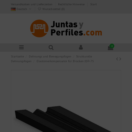
Versandkosten und Lieferzeiten
Rechtliche Hinweise
Start
Deutsch
Wunschzettel (
0
)
0
Startseite
Dehnungs und Bewegungsfugen
Strukturelle
Dehnungsfugen
Elastomerkompensator für Brücken JDP-75