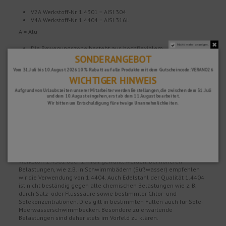
V2A Werkstoff-Nr. 1.4301 = AISI 304
V4A Werkstoff-Nr. 1.4404 = AISI 316L
A = Alu
Nicht mehr anzeigen.
Die Bewegungszone besteht aus hochflexiblem,
thermoplastischem Elastomer mit Klemmstegen aus einem
SONDERANGEBOT
härter eingestellten Material.
Vom 31. Juli bis 10. August 2026 10 % Rabatt auf alle Produkte mit dem Gutscheincode: VERANO26
Materialeigenschaften und Einsatzgebiete:
WICHTIGER HINWEIS
Die Verwendbarkeit des vorgesehenen Profiltyps ist in besonderen
Aufgrund von Urlaubszeiten unserer Mitarbeiter werden Bestellungen, die zwischen dem 31. Juli
und dem 10. August eingehen, erst ab dem 11. August bearbeitet.
Einzelfällen je nach zu erwartenden chemischen, mechanischen
Wir bitten um Entschuldigung für etwaige Unannehmlichkeiten.
oder sonstigen Beanspruchungen zu klären. Schlüter-DILEX-EKSN/-
EKSB und -EKSA mit Trägerprofilen aus Edelstahl 1.4301 (V2A) oder
1.4404 (V4A) sind besonders geeignet für Anwendungen, die neben
einer hohen mechanischen Belastbarkeit eine Beständigkeit
gegenüber Chemikalienbeanspruchungen, z. B. durch saure oder
alkalische Medien, Reinigungsmittel oder Tausalze erfordern. Je
nach zu erwartender Belastung kann zwischen den Legierungen
Werkstoff 1.4301 oder 1.4404 gewählt werden. Bei höheren
Belastungen, wie z.B. in Schwimmbädern (Süßwasser) empfehlen
wir die Verwendung von 1.4404. Auch Edelstahl der Qualität 1.4404
ist nicht beständig gegen alle chemischen Belastungen wie z. B.
durch Salz- oder Flusssäure sowie bestimmter Chlor- und
Solekonzentrationen. Dies gilt in bestimmten Fällen auch für Sole-
Meerwasserschwimmbecken. Besondere zu erwartende
Belastungen sind daher stets im Vorfeld zu klären.