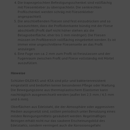
Die trapezgelochten Befestigungsschenkel sind vollflächig
mit Fliesenkleber zu überspachteln. Die senkrechten
Profilschenkel werden schräg mit Fliesenkleber
angespachtelt.
Die anschließenden Fliesen sind fest einzudrücken und so
auszurichten, dass die Profiloberkante bündig mit der Fliese
abschließt (Profil darf nicht höher stehen als die
Belagsoberfläche, eher bis 1 mm niedriger). Die Fliesen
müssen im Profilbereich vollflächig eingebettet werden. Es ist
immer eine ungeschnittene Fliesenseite an das Profil
anzulegen.
Eine Fuge von ca. 2 mm zum Profil ist freizulassen und der
Fugenraum zwischen Profil und Fliese vollständig mit Mörtel
auszufüllen.
Hinweise
Schlüter-DILEX-KS und -KSA sind pilz- und bakterienresistent
eingestellt und bedürfen keiner besonderen Pflege oder Wartung.
Die Bewegungszone aus thermoplastischem Elastomer kann
nachträglich ausgewechselt werden (außer bei 2,5 mm / 4,5 mm
und 6 mm).
Oberflächen aus Edelstahl, die der Atmosphäre oder aggressiven
Medien ausgesetzt sind, sollten periodisch unter Benutzung eines
milden Reinigungsmittels gesäubert werden. Regelmäßiges
Reinigen erhält nicht nur das saubere Erscheinungsbild des
Edelstahls, sondern verringert auch die Korrosionsgefahr.