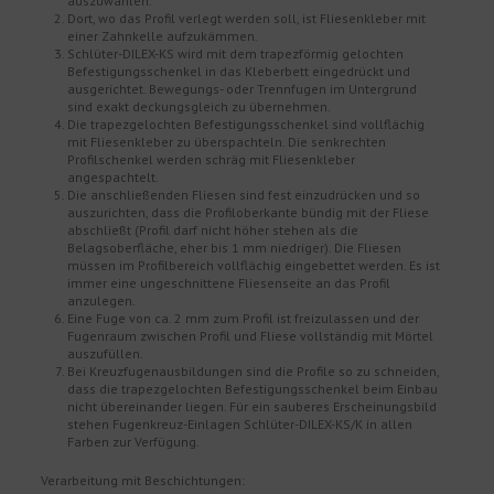
auszuwählen.
Dort, wo das Profil verlegt werden soll, ist Fliesenkleber mit
einer Zahnkelle aufzukämmen.
Schlüter-DILEX-KS wird mit dem trapezförmig gelochten
Befestigungsschenkel in das Kleberbett eingedrückt und
ausgerichtet. Bewegungs- oder Trennfugen im Untergrund
sind exakt deckungsgleich zu übernehmen.
Die trapezgelochten Befestigungsschenkel sind vollflächig
mit Fliesenkleber zu überspachteln. Die senkrechten
Profilschenkel werden schräg mit Fliesenkleber
angespachtelt.
Die anschließenden Fliesen sind fest einzudrücken und so
auszurichten, dass die Profiloberkante bündig mit der Fliese
abschließt (Profil darf nicht höher stehen als die
Belagsoberfläche, eher bis 1 mm niedriger). Die Fliesen
müssen im Profilbereich vollflächig eingebettet werden. Es ist
immer eine ungeschnittene Fliesenseite an das Profil
anzulegen.
Eine Fuge von ca. 2 mm zum Profil ist freizulassen und der
Fugenraum zwischen Profil und Fliese vollständig mit Mörtel
auszufüllen.
Bei Kreuzfugenausbildungen sind die Profile so zu schneiden,
dass die trapezgelochten Befestigungsschenkel beim Einbau
nicht übereinander liegen. Für ein sauberes Erscheinungsbild
stehen Fugenkreuz-Einlagen Schlüter-DILEX-KS/K in allen
Farben zur Verfügung.
Verarbeitung mit Beschichtungen: