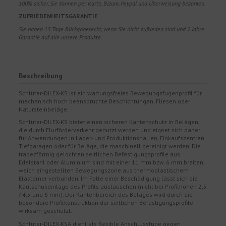
100% sicher, Sie können per Karte, Bizum, Paypal und Überweisung bezahlen.
ZUFRIEDENHEITSGARANTIE
Sie haben 15 Tage Rückgaberecht, wenn Sie nicht zufrieden sind und 2 Jahre
Garantie auf alle unsere Produkte.
Beschreibung
Schlüter-DILEX-KS ist ein wartungsfreies Bewegungsfugenprofil für
mechanisch hoch beanspruchte Beschichtungen, Fliesen oder
Natursteinbeläge.
Schlüter-DILEX-KS bietet einen sicheren Kantenschutz in Belägen,
die durch Flurförderverkehr genutzt werden und eignet sich daher
für Anwendungen in Lager- und Produktionshallen, Einkaufszentren,
Tiefgaragen oder für Beläge, die maschinell gereinigt werden. Die
trapezförmig gelochten seitlichen Befestigungsprofile aus
Edelstahl oder Aluminium sind mit einer 11 mm bzw. 6 mm breiten,
weich eingestellten Bewegungszone aus thermoplastischem
Elastomer verbunden. Im Falle einer Beschädigung lässt sich die
Kautschukeinlage des Profils austauschen (nicht bei Profilhöhen 2,5
/ 4,5 und 6 mm). Der Kantenbereich des Belages wird durch die
besondere Profilkonstruktion der seitlichen Befestigungsprofile
wirksam geschützt.
Schlüter-DILEX-KSA dient als flexible Anschlussfuge gegen