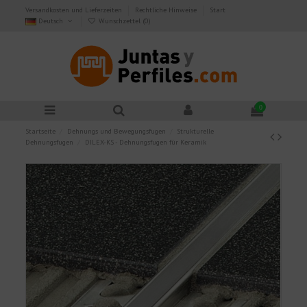
Versandkosten und Lieferzeiten
Rechtliche Hinweise
Start
Deutsch
Wunschzettel (
0
)
0
Startseite
Dehnungs und Bewegungsfugen
Strukturelle
Dehnungsfugen
DILEX-KS - Dehnungsfugen für Keramik