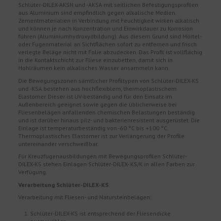
Schlüter-DILEX-AKSN und -AKSA mit seitlichen Befestigungsprofilen
aus Aluminium sind empfindlich gegen alkalische Medien.
Zementmaterialien in Verbindung mit Feuchtigkeit wirken alkalisch
und können je nach Konzentration und Einwirkdauer zu Korrosion
führen (Aluminiumhydroxydbildung). Aus diesem Grund sind Mörtel-
oder Fugenmaterial an Sichtflächen sofort zu entfernen und frisch
verlegte Beläge nicht mit Folie abzudecken. Das Profil ist vollflächig
in die Kontaktschicht zur Fliese einzubetten, damit sich in
Hohlräumen kein alkalisches Wasser ansammeln kann.
Die Bewegungszonen sämtlicher Profiltypen von Schlüter-DILEX-KS
und -KSA bestehen aus hochflexiblem, thermoplastischem
Elastomer. Dieser ist UV-beständig und für den Einsatz im
Außenbereich geeignet sowie gegen die üblicherweise bei
Fliesenbelägen anfallenden chemischen Belastungen beständig
und ist darüber hinaus pilz- und bakterienresistent ausgerüstet. Die
Einlage ist temperaturbeständig von -60 °C bis +100 °C.
Thermoplastisches Elastomer ist zur Verlängerung der Profile
untereinander verschweißbar.
Für Kreuzfugenausbildungen mit Bewegungsprofilen Schlüter-
DILEX-KS stehen Einlagen Schlüter-DILEX- KS/K in allen Farben zur
Verfügung.
Verarbeitung Schlüter-DILEX-KS
Verarbeitung mit Fliesen- und Natursteinbelägen:
Schlüter-DILEX-KS ist entsprechend der Fliesendicke