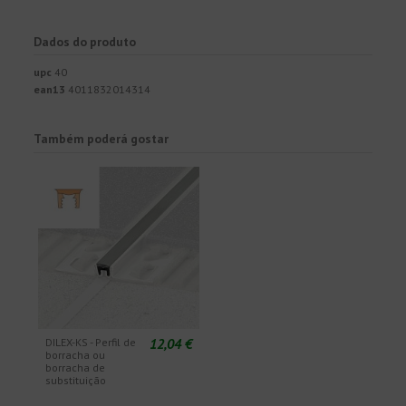
Dados do produto
upc
40
ean13
4011832014314
Também poderá gostar
12,04 €
DILEX-KS - Perfil de
borracha ou
borracha de
substituição