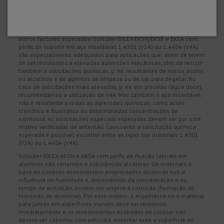
Características do material e áreas de aplicação:
Em determinados casos, a aplicação do tipo de perfil previsto deve
ser verificada com base nas solicitações químicas, mecânicas ou
outros factores esperados. Schlüter-DILEX-EKSN/EKSB e EKSA com
perfis de suporte em aço inoxidável 1.4301 (V2A) ou 1.4404 (V4A)
são especialmente adequados para aplicações que, além de terem
de ser resistentes a elevadas agressões mecânicas, têm de resistir
também a solicitações químicas, p. ex. resultantes de meios ácidos
ou alcalinos e de agentes de limpeza ou de sal para degelar. No
caso de solicitações mais elevadas, p. ex. em piscinas (água doce),
recomendamos a utilização de V4A. Mas também o aço inoxidável
não é resistente a todas as agressões químicas, como ácido
clorídrico e fluorídrico ou determinadas concentrações de
salmoura. As solicitações especiais esperadas devem ser por este
motivo verificadas de antemão. Consoante a solicitação química
esperada é possível escolher entre as ligas nos materiais 1.4301
(V2A) ou 1.4404 (V4A).
Schlüter-DILEX-AKSN e AKSA com perfis de fixação laterais em
alumínio são sensíveis a substâncias alcalinas. Os materiais à
base de cimento desenvolvem propriedades alcalinas sob a
influência de humidade e, dependendo da concentração e do
tempo de actuação, podem dar origem à corrosão (formação de
hidróxido de alumínio). Por esse motivo, a argamassa ou o material
para juntas em superfícies visíveis deve ser removido
imediatamente e os revestimentos acabados de colocar não
devem ser cobertos com película. Assentar toda a superfície do