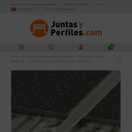
Custos de envio e prazos de entrega
Advertência jurídica
Início
Português PT
Lista de desejos (
0
)
0
Início
Articulações de expansão e movimento
Juntas de dilatação
estrutural
DILEX-KS - Juntas de dilatação para cerâmica