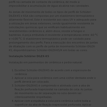
perfil na camada de contacto da cerâmica, de modo a
impossibilitar a acumulação de água alcalina nas cavidades.
As zonas de movimento de todos os tipos de perfil de Schlüter-
DILEX-KS e KSA são compostas por um elastómero termoplástico
altamente flexível. Este é resistente aos raios UV e adequado para
a utilização em áreas exteriores, sendo igualmente resistente às
solicitações químicas que se verificam habitualmente em
revestimentos cerâmicos e, além disso, resiste a fungos e
bactérias. A peça embutida é resistente a temperaturas entre -60 °C
e +100 °C. O elastómero termoplástico pode ser soldado para
prolongamento dos perfis. Para a execução dos encontros de juntas
de dilatação com os perfis de junta de movimento Schlüter-DILEX-
KS, disponibilizamos Schlüter-DILEX-KS/K em todas as cores.
Instalação Schlüter DILEX-KS
Instalação em pavimentos de cerâmica e pedra natural:
Escolher Schlüter-DILEX-KS de acordo com a espessura da
cerâmica.
Aplicar a cola para cerâmica com uma colher dentada onde o
perfil deverá ser colocado.
Schlüter-DILEX-KS é comprimido e alinhado com a aba de
fixação perfurada trapezoidal na camada de cola. As juntas
de movimento ou de separação no solo devem ser
criteriosamente respeitadas.
Aplicar com a espátula a cola para cerâmica sobre toda a
superfície da aba de fixação trapezoidal perfurada. Aplicar