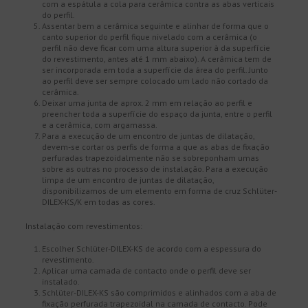
com a espátula a cola para cerâmica contra as abas verticais
do perfil.
Assentar bem a cerâmica seguinte e alinhar de forma que o
canto superior do perfil fique nivelado com a cerâmica (o
perfil não deve ficar com uma altura superior à da superfície
do revestimento, antes até 1 mm abaixo). A cerâmica tem de
ser incorporada em toda a superfície da área do perfil. Junto
ao perfil deve ser sempre colocado um lado não cortado da
cerâmica.
Deixar uma junta de aprox. 2 mm em relação ao perfil e
preencher toda a superfície do espaço da junta, entre o perfil
e a cerâmica, com argamassa.
Para a execução de um encontro de juntas de dilatação,
devem-se cortar os perfis de forma a que as abas de fixação
perfuradas trapezoidalmente não se sobreponham umas
sobre as outras no processo de instalação. Para a execução
limpa de um encontro de juntas de dilatação,
disponibilizamos de um elemento em forma de cruz Schlüter-
DILEX-KS/K em todas as cores.
Instalação com revestimentos:
Escolher Schlüter-DILEX-KS de acordo com a espessura do
revestimento.
Aplicar uma camada de contacto onde o perfil deve ser
instalado.
Schlüter-DILEX-KS são comprimidos e alinhados com a aba de
fixação perfurada trapezoidal na camada de contacto. Pode