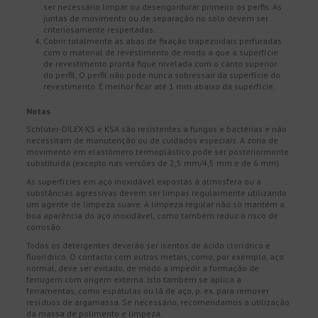
ser necessário limpar ou desengordurar primeiro os perfis. As
juntas de movimento ou de separação no solo devem ser
criteriosamente respeitadas.
Cobrir totalmente as abas de fixação trapezoidais perfuradas
com o material de revestimento de modo a que a superfície
de revestimento pronta fique nivelada com o canto superior
do perfil. O perfil não pode nunca sobressair da superfície do
revestimento. É melhor ficar até 1 mm abaixo da superfície.
Notas
Schlüter-DILEX-KS e KSA são resistentes a fungos e bactérias e não
necessitam de manutenção ou de cuidados especiais. A zona de
movimento em elastómero termoplástico pode ser posteriormente
substituída (excepto nas versões de 2,5 mm/4,5 mm e de 6 mm).
As superfícies em aço inoxidável expostas à atmosfera ou a
substâncias agressivas devem ser limpas regularmente utilizando
um agente de limpeza suave. A limpeza regular não só mantém a
boa aparência do aço inoxidável, como também reduz o risco de
corrosão.
Todos os detergentes deverão ser isentos de ácido clorídrico e
fluorídrico. O contacto com outros metais, como, por exemplo, aço
normal, deve ser evitado, de modo a impedir a formação de
ferrugem com origem externa. Isto também se aplica a
ferramentas, como espátulas ou lã de aço, p. ex. para remover
resíduos de argamassa. Se necessário, recomendamos a utilização
da massa de polimento e limpeza.