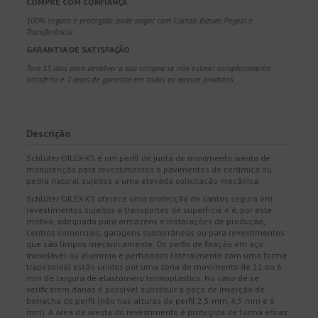
COMPRE COM CONFIANÇA
100% seguro e protegido, pode pagar com Cartão, Bizum, Paypal e
Transferência.
GARANTIA DE SATISFAÇÃO
Tem 15 dias para devolver a sua compra se não estiver completamente
satisfeito e 2 anos de garantia em todos os nossos produtos.
Descrição
Schlüter-DILEX-KS é um perfil de junta de movimento isento de
manutenção para revestimentos e pavimentos de cerâmica ou
pedra natural sujeitos a uma elevada solicitação mecânica.
Schlüter-DILEX-KS oferece uma protecção de cantos segura em
revestimentos sujeitos a transportes de superfície e é, por este
motivo, adequado para armazéns e instalações de produção,
centros comerciais, garagens subterrâneas ou para revestimentos
que são limpos mecanicamente. Os perfis de fixação em aço
inoxidável ou alumínio e perfurados lateralmente com uma forma
trapezoidal estão unidos por uma zona de movimento de 11 ou 6
mm de largura de elastómero termoplástico. No caso de se
verificarem danos é possível substituir a peça de inserção de
borracha do perfil (não nas alturas de perfil 2,5 mm, 4,5 mm e 6
mm). A área da aresta do revestimento é protegida de forma eficaz