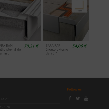
79,21 €
34,06 €
ARA-RAM -
BARA-RAP -
alha pluvial de
ângulo externo
lumínio
de 90 °
Follow us
es.com
75 128