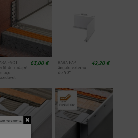
63,00 €
42,20 €
ARA-ESOT -
BARA-FAP -
erfil de rodapé
ângulo externo
m aço
de 90°
noxidável
tre novamente.