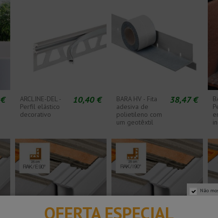
 €
10,40 €
38,47 €
ARCLINE-DEL -
BARA HV - Fita
B
Perfil elástico
adesiva de
P
decorativo
polietileno com
e
um geotêxtil
i
Não mos
OFERTA ESPECIAL