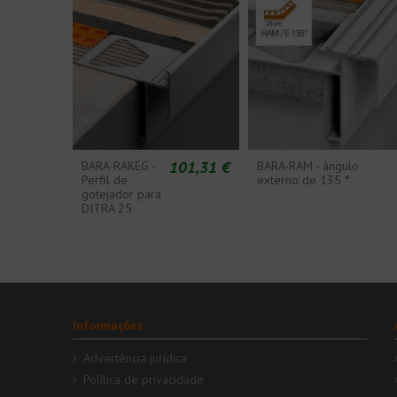
101,31 €
BARA-RAKEG -
BARA-RAM - ângulo
Perfil de
externo de 135 °
gotejador para
DITRA 25
Informações
Advertência jurídica
Política de privacidade