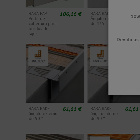
106,16 €
54,45
BARA-FAP -
BARA-RAK -
10%
Perfil de
Ângulo externo
cobertura para
de 135 °
bordos de
lajes
Devido às 
61,61 €
61,61
BARA-RAKE -
BARA-RAKE -
ângulo externo
ângulo interno
de 90 °
de 90 °