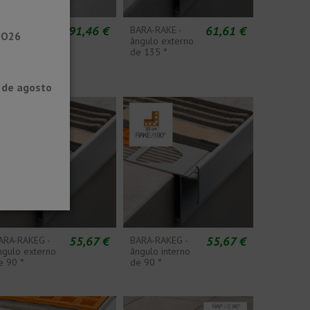
91,46 €
61,61 €
ARA-RAK -
BARA-RAKE -
NO26
erfil de
ângulo externo
otejador para
de 135 °
aranda ou
erraço
0 de agosto
55,67 €
55,67 €
ARA-RAKEG -
BARA-RAKEG -
ngulo externo
ângulo interno
e 90 °
de 90 °