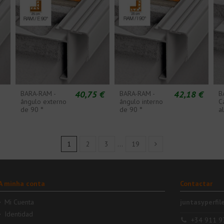
40,75 €
42,18 €
BARA-RAM -
BARA-RAM -
B
ângulo externo
ângulo interno
C
de 90 °
de 90 °
a
1
2
3
…
19
A minha conta
Contactar
Mi Cuenta
juntasyperfil
Identidad
+34 911 9