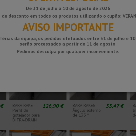
De 31 de julho a 10 de agosto de 2026
 €
49,49 €
49,49 €
BARA-RAK -
BARA-RAK -
B
 de desconto em todos os produtos utilizando o cupão: VERA
ângulo externo
ângulo interno
P
de 90 °
de 90 °
g
AVISO IMPORTANTE
v
t
férias da equipa, os pedidos efetuados entre 31 de julho e 1
serão processados ​​a partir de 11 de agosto.
Pedimos desculpa por qualquer inconveniente.
 €
126,90 €
55,47 €
BARA-RAKE -
BARA-RAKEG -
B
Perfil de
Ângulo externo
â
gotejador para
de 135 °
d
DITRA-DRAIN