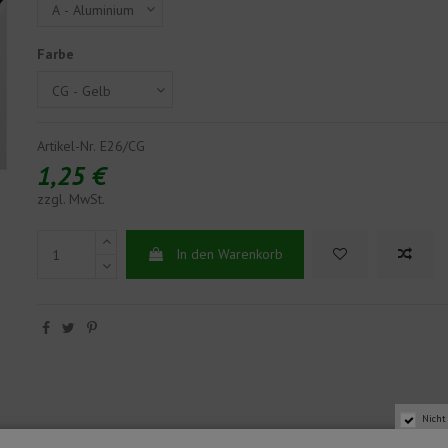
Farbe
Artikel-Nr.
E26/CG
1,25 €
zzgl. MwSt.
In den Warenkorb
Nicht