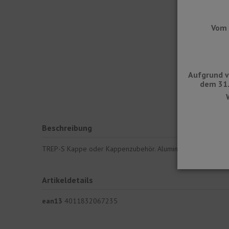
Vom 
Aufgrund v
dem 31.
Beschreibung
TREP-S Kappe oder Kappenzubehör. Aluminium- oder Edelstah
Artikeldetails
ean13
4011832067235