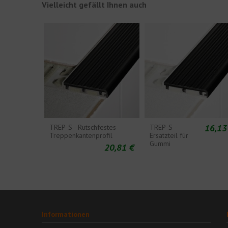
Vielleicht gefällt Ihnen auch
16,13
TREP-S - Rutschfestes
TREP-S -
Treppenkantenprofil
Ersatzteil für
Gummi
20,81 €
Informationen