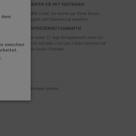
KAUFEN SIE MIT VERTRAUEN
100% sicher, Sie können per Karte, Bizum,
t dem
Paypal und Überweisung bezahlen.
ZUFRIEDENHEITSGARANTIE
Sie haben 15 Tage Rückgaberecht, wenn Sie
nicht zufrieden sind und 2 Jahre Garantie auf
ie zwischen
alle unsere Produkte.
rbeitet.
.
tschfestem synthetischem Gummi.