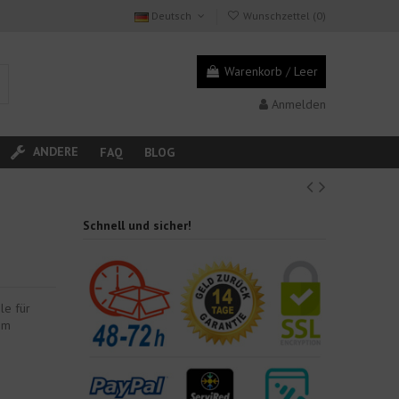
Deutsch
Wunschzettel (
0
)
Warenkorb
/
Leer
Anmelden
ANDERE
FAQ
BLOG
Schnell und sicher!
le für
em