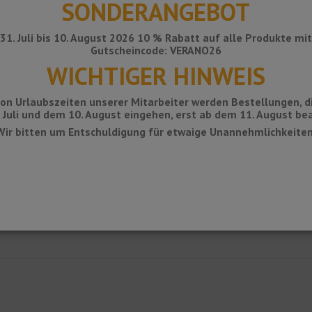
SONDERANGEBOT
31. Juli bis 10. August 2026 10 % Rabatt auf alle Produkte mi
Gutscheincode: VERANO26
WICHTIGER HINWEIS
on Urlaubszeiten unserer Mitarbeiter werden Bestellungen, d
 Juli und dem 10. August eingehen, erst ab dem 11. August bea
Wir bitten um Entschuldigung für etwaige Unannehmlichkeiten
lprofile für Sprossen mit austauschbarer, abgestufter Oberfläche aus ru