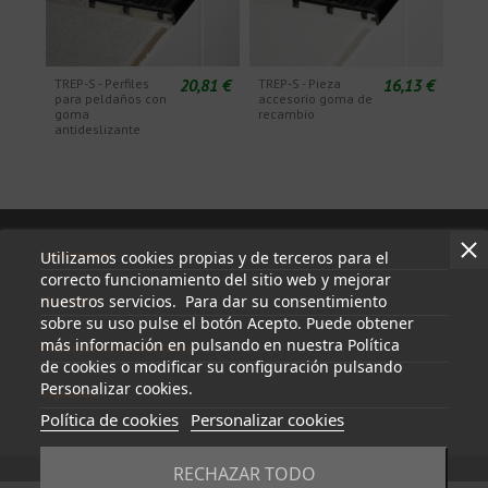
20,81 €
16,13 €
TREP-S - Perfiles
TREP-S - Pieza
para peldaños con
accesorio goma de
goma
recambio
antideslizante
Información
Utilizamos cookies propias y de terceros para el
correcto funcionamiento del sitio web y mejorar
nuestros servicios. Para dar su consentimiento
Mi cuenta
sobre su uso pulse el botón Acepto. Puede obtener
más información en pulsando en nuestra Política
Información de contacto
de cookies o modificar su configuración pulsando
Personalizar cookies.
Síguenos
Política de cookies
Personalizar cookies
RECHAZAR TODO