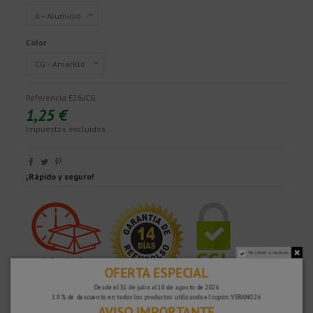
Color
Referencia
E26/CG
1,25 €
Impuestos excluidos
¡Rápido y seguro!
No volver a mostrar.
OFERTA ESPECIAL
Desde el 31 de julio al 10 de agosto de 2026
10 % de descuento en todos los productos utilizando el cupón: VERANO26
AVISO IMPORTANTE