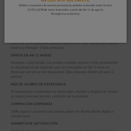
Debido a vacaciones de nuestro personal, los pedidos realizados entre los días
31/07 y 10/08 de serán tramitados a partir del día 11 de agosto.
Disculpen las molestias.
¿POR QUÉ ELEGIRNOS?
PORTES GRATUITOS
Costes de envío gratis para pedidos superiores a 100€. Válidos para España*,
Andorra y Portugal*. (*Solo península)
ENVÍOS EN 48-72 HORAS
Enviamos a toda Europa. Los pedidos recibidos durante el día, normalmente
se despachan al día siguiente, para ser entregados en 48-72 horas en
Península una vez se han despachado. (Días laborales hábiles de lunes a
viernes)
MÁS DE 20 AÑOS DE EXPERIENCIA
Te asesoramos y resolvemos tus dudas antes, durante y después de realizar
la compra, para que aciertes y disfrutes de tu producto.
COMPRA CON CONFIANZA
100% segura y con protección, puedes pagar con Tarjeta, Bizum,
Paypal y
Transferencia.
GARANTÍA DE SATISFACCIÓN
Tienes 15 días para devolver tu compra si no estás del todo satisfecho y 2