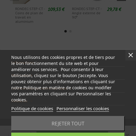
109,53 €
29,78 €
RONDEC-STEP-CT -
RONDEC-STEP-CT -
RON
Coins de plan de
Angle externe de
Angl
travail en
90º
90º
aluminium
Nous utilisons des cookies propres et de tiers pour
Informations
le bon fonctionnement du site web et pour
améliorer nos services. Pour consentir à leur
utilisation, cliquez sur le bouton J'accepte. Vous
Mon compte
pouvez obtenir plus d'informations en cliquant sur
notre Politique en matière de cookies ou modifier
Informations sur votre boutique
vos paramètres en cliquant sur Personnaliser les
cookies.
Follow us
Politique de cookies
Personnaliser les cookies
REJETER TOUT
Ajouter au panier