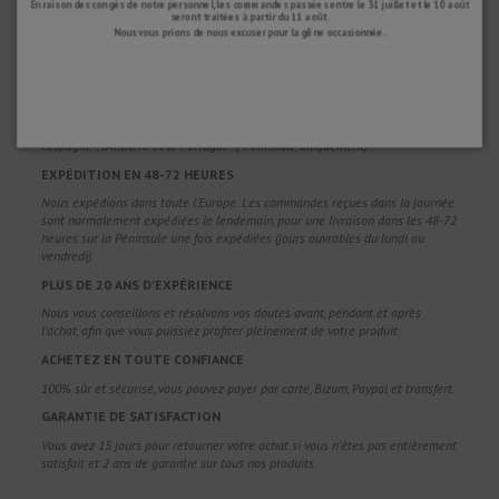
En raison des congés de notre personnel, les commandes passées entre le 31 juillet et le 10 août
seront traitées à partir du 11 août.
Nous vous prions de nous excuser pour la gêne occasionnée.
POURQUOI NOUS CHOISIR ?
LIVRAISON GRATUITE
Frais de port gratuits pour les commandes supérieures à 100 €. Valable pour
l'Espagne*, l'Andorre et le Portugal*. (*Péninsule uniquement)
EXPÉDITION EN 48-72 HEURES
Nous expédions dans toute l'Europe. Les commandes reçues dans la journée
sont normalement expédiées le lendemain, pour une livraison dans les 48-72
heures sur la Péninsule une fois expédiées (jours ouvrables du lundi au
vendredi).
PLUS DE 20 ANS D'EXPÉRIENCE
Nous vous conseillons et résolvons vos doutes avant, pendant et après
l'achat, afin que vous puissiez profiter pleinement de votre produit.
ACHETEZ EN TOUTE CONFIANCE
100% sûr et sécurisé, vous pouvez payer par carte, Bizum, Paypal et transfert.
GARANTIE DE SATISFACTION
Vous avez 15 jours pour retourner votre achat si vous n'êtes pas entièrement
satisfait et 2 ans de garantie sur tous nos produits.