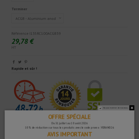
Terminer
Référence
I135RC100ACGB39
29,78 €
HT
Rapide et sûr !
Ne pas montrer de nouveau.
OFFRE SPÉCIALE
Du 31 juillet au 10 août 2026
10 % de réduction sur tous les produits avec le code promo : VERANO26
AVIS IMPORTANT