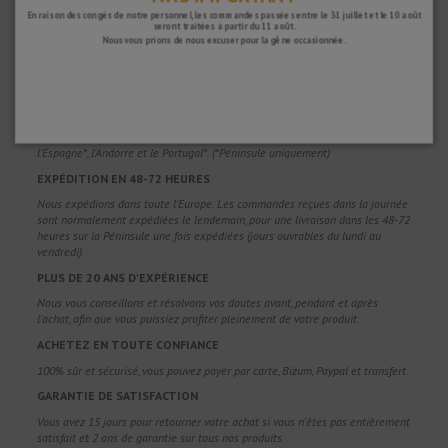
En raison des congés de notre personnel, les commandes passées entre le 31 juillet et le 10 août
seront traitées à partir du 11 août.
Nous vous prions de nous excuser pour la gêne occasionnée.
POURQUOI NOUS CHOISIR ?
LIVRAISON GRATUITE
Frais de port gratuits pour les commandes supérieures à 100 €. Valable pour
l'Espagne*, l'Andorre et le Portugal*. (*Péninsule uniquement)
EXPÉDITION EN 48-72 HEURES
Nous expédions dans toute l'Europe. Les commandes reçues dans la journée
sont normalement expédiées le lendemain, pour une livraison dans les 48-72
heures sur la Péninsule une fois expédiées (jours ouvrables du lundi au
vendredi).
PLUS DE 20 ANS D'EXPÉRIENCE
Nous vous conseillons et résolvons vos doutes avant, pendant et après
l'achat, afin que vous puissiez profiter pleinement de votre produit.
ACHETEZ EN TOUTE CONFIANCE
100% sûr et sécurisé, vous pouvez payer par carte, Bizum, Paypal et transfert.
GARANTIE DE SATISFACTION
Vous avez 15 jours pour retourner votre achat si vous n'êtes pas entièrement
satisfait et 2 ans de garantie sur tous nos produits.