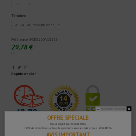
Terminer
Référence
I90RS100ACGB39
29,78 €
HT
Rapide et sûr !
Ne pas montrer de nouveau.
OFFRE SPÉCIALE
Du 31 juillet au 10 août 2026
10 % de réduction sur tous les produits avec le code promo : VERANO26
AVIS IMPORTANT