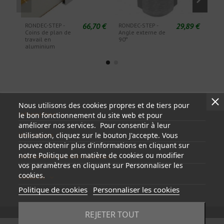
66,70 €
29,89 €
RONDEC-STEP -
RONDEC-STEP -
ROND
Coins de plan de
Angle externe de
exté
travail en
90º
aluminium
Nous utilisons des cookies propres et de tiers pour
Informations
le bon fonctionnement du site web et pour
améliorer nos services. Pour consentir à leur
utilisation, cliquez sur le bouton J'accepte. Vous
Mon compte
pouvez obtenir plus d'informations en cliquant sur
notre Politique en matière de cookies ou modifier
Informations sur votre boutique
vos paramètres en cliquant sur Personnaliser les
cookies.
Follow us
Politique de cookies
Personnaliser les cookies
REJETER TOUT