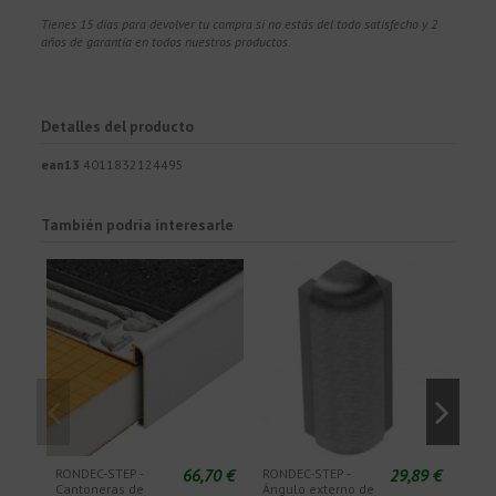
Tienes 15 días para devolver tu compra si no estás del todo satisfecho y 2
años de garantía en todos nuestros productos.
Detalles del producto
ean13
4011832124495
También podría interesarle
66,70 €
29,89 €
RONDEC-STEP -
RONDEC-STEP -
RON
Cantoneras de
Ángulo externo de
Esq