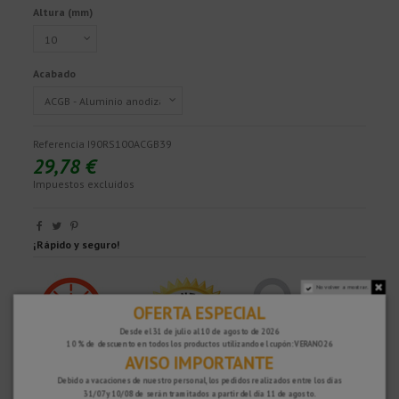
Altura (mm)
Acabado
Referencia
I90RS100ACGB39
29,78 €
Impuestos excluidos
¡Rápido y seguro!
No volver a mostrar.
OFERTA ESPECIAL
Desde el 31 de julio al 10 de agosto de 2026
10 % de descuento en todos los productos utilizando el cupón: VERANO26
AVISO IMPORTANTE
Debido a vacaciones de nuestro personal, los pedidos realizados entre los días
31/07 y 10/08 de serán tramitados a partir del día 11 de agosto.