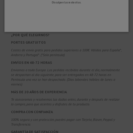
Disculpen las molestias.
¿POR QUÉ ELEGIRNOS?
PORTES GRATUITOS
Costes de envío gratis para pedidos superiores a 100€. Válidos para España*,
Andorra y Portugal*. (*Solo península)
ENVÍOS EN 48-72 HORAS
Enviamos a toda Europa. Los pedidos recibidos durante el día, normalmente
se despachan al día siguiente, para ser entregados en 48-72 horas en
Península una vez se han despachado. (Días laborales hábiles de lunes a
viernes)
MÁS DE 20 AÑOS DE EXPERIENCIA
Te asesoramos y resolvemos tus dudas antes, durante y después de realizar
la compra, para que aciertes y disfrutes de tu producto.
COMPRA CON CONFIANZA
100% segura y con protección, puedes pagar con Tarjeta, Bizum,
Paypal y
Transferencia.
GARANTÍA DE SATISFACCIÓN