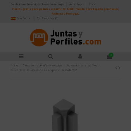
Condiciones de envío y plazos de entrega
Aviso legal
Inicio
Portes gratis para pedidos a partir de 100€ | Válido para España peninsular,
Andorra y Portugal.
Español
Favoritos (
0
)
0
Inicio
Cantoneras, cenefas y escocias
Accesorios para perfiles
RONDEC-STEP - Accesorio en ángulo interno de 90º