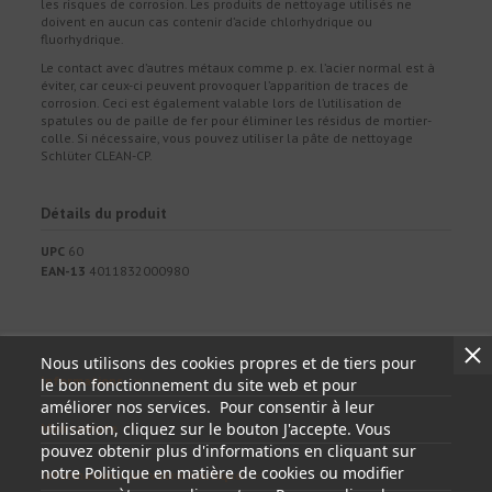
les risques de corrosion. Les produits de nettoyage utilisés ne
doivent en aucun cas contenir d’acide chlorhydrique ou
fluorhydrique.
Le contact avec d’autres métaux comme p. ex. l’acier normal est à
éviter, car ceux-ci peuvent provoquer l’apparition de traces de
corrosion. Ceci est également valable lors de l’utilisation de
spatules ou de paille de fer pour éliminer les résidus de mortier-
colle. Si nécessaire, vous pouvez utiliser la pâte de nettoyage
Schlüter CLEAN-CP.
Détails du produit
UPC
60
EAN-13
4011832000980
Nous utilisons des cookies propres et de tiers pour
Informations
le bon fonctionnement du site web et pour
améliorer nos services. Pour consentir à leur
utilisation, cliquez sur le bouton J'accepte. Vous
Mon compte
pouvez obtenir plus d'informations en cliquant sur
notre Politique en matière de cookies ou modifier
Informations sur votre boutique