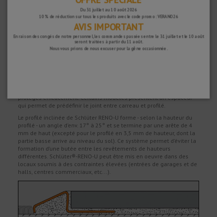
Vous avez 15 jours pour retourner votre achat si vous n'êtes pas entièrement
Du 31 juillet au 10 août 2026
satisfait et 2 ans de garantie sur tous nos produits.
10 % de réduction sur tous les produits avec le code promo : VERANO26
AVIS IMPORTANT
En raison des congés de notre personnel, les commandes passées entre le 31 juillet et le 10 août
seront traitées à partir du 11 août.
Nous vous prions de nous excuser pour la gêne occasionnée.
Description
Le Profilé de transition RENO-U/-RAMP sont des profilés de transition
entre des revêtements de sol de hauteurs différentes, pouvant être
utilisés par exemple pour réaliser la liaison entre un carrelage et
une moquette. Les arrêtes des revêtements adjacents sont ainsi
protégés efficacement. Certains modèles présentent un espaceur
qui permet de prédéfinir le joint entre carreau et profilé.
Le profilé inclinée de Schlüter RENO-U forme - selon la hauteur du
profilé - un angle d’env. 17° à 25° et se termine par une arête de 4
mm de haut (excepté pour le profilé en 3,5 mm de hauteur, dont la
partie basse arrive au niveau du sol). Ce système permet d’éviter la
formation d’une butée entre les revêtements de hauteurs
différentes. Schlüter®-RENO-U peut être mis en oeuvre dans des
locaux soumis à des contraintes élevées (entrées de garages et de
halls, centres commerciaux, etc...).