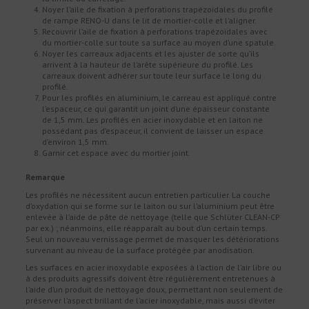
Noyer l’aile de fixation à perforations trapézoïdales du profilé
de rampe RENO-U dans le lit de mortier-colle et l’aligner.
Recouvrir l’aile de fixation à perforations trapézoïdales avec
du mortier-colle sur toute sa surface au moyen d’une spatule.
Noyer les carreaux adjacents et les ajuster de sorte qu’ils
arrivent à la hauteur de l’arête supérieure du profilé. Les
carreaux doivent adhérer sur toute leur surface le long du
profilé.
Pour les profilés en aluminium, le carreau est appliqué contre
l’espaceur, ce qui garantit un joint d’une épaisseur constante
de 1,5 mm. Les profilés en acier inoxydable et en laiton ne
possédant pas d’espaceur, il convient de laisser un espace
d’environ 1,5 mm.
Garnir cet espace avec du mortier joint.
Remarque
Les profilés ne nécessitent aucun entretien particulier. La couche
d’oxydation qui se forme sur le laiton ou sur l’aluminium peut être
enlevée à l’aide de pâte de nettoyage (telle que Schlüter CLEAN-CP
par ex.) ; néanmoins, elle réapparaît au bout d’un certain temps.
Seul un nouveau vernissage permet de masquer les détériorations
survenant au niveau de la surface protégée par anodisation.
Les surfaces en acier inoxydable exposées à l’action de l’air libre ou
à des produits agressifs doivent être régulièrement entretenues à
l’aide d’un produit de nettoyage doux, permettant non seulement de
préserver l’aspect brillant de l’acier inoxydable, mais aussi d’éviter