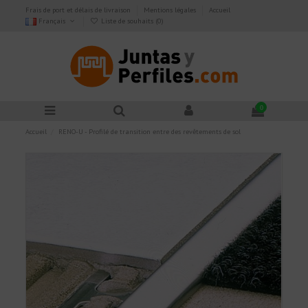
Frais de port et délais de livraison
Mentions légales
Accueil
Français
Liste de souhaits (
0
)
0
Accueil
RENO-U - Profilé de transition entre des revêtements de sol