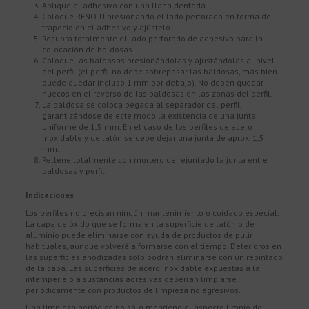
Aplique el adhesivo con una llana dentada.
Coloque RENO-U presionando el lado perforado en forma de
trapecio en el adhesivo y ajústelo.
Recubra totalmente el lado perforado de adhesivo para la
colocación de baldosas.
Coloque las baldosas presionándolas y ajustándolas al nivel
del perfil (el perfil no debe sobrepasar las baldosas, más bien
puede quedar incluso 1 mm por debajo). No deben quedar
huecos en el reverso de las baldosas en las zonas del perfil.
La baldosa se coloca pegada al separador del perfil,
garantizándose de este modo la existencia de una junta
uniforme de 1,5 mm. En el caso de los perfiles de acero
inoxidable y de latón se debe dejar una junta de aprox. 1,5
mm.
Rellene totalmente con mortero de rejuntado la junta entre
baldosas y perfil.
Indicaciones
Los perfiles no precisan ningún mantenimiento o cuidado especial.
La capa de óxido que se forma en la superficie de latón o de
aluminio puede eliminarse con ayuda de productos de pulir
habituales, aunque volverá a formarse con el tiempo. Deterioros en
las superficies anodizadas sólo podrán eliminarse con un repintado
de la capa. Las superficies de acero inoxidable expuestas a la
intemperie o a sustancias agresivas deberían limpiarse
periódicamente con productos de limpieza no agresivos.
Una limpieza periódica no sólo mantiene el aspecto limpio del