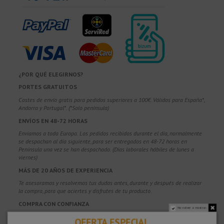
¿POR QUÉ ELEGIRNOS?
PORTES GRATUITOS
Costes de envío gratis para pedidos superiores a 100€. Válidos para España*,
Andorra y Portugal*. (*Solo península)
ENVÍOS EN 48-72 HORAS
Enviamos a toda Europa. Los pedidos recibidos durante el día, normalmente
se despachan al día siguiente, para ser entregados en 48-72 horas en
Península una vez se han despachado. (Días laborales hábiles de lunes a
viernes)
MÁS DE 20 AÑOS DE EXPERIENCIA
Te asesoramos y resolvemos tus dudas antes, durante y después de realizar
la compra, para que aciertes y disfrutes de tu producto.
COMPRA CON CONFIANZA
No volver a mostrar.
100% segura y con protección, puedes pagar con Tarjeta, Bizum,
Paypal y
OFERTA ESPECIAL