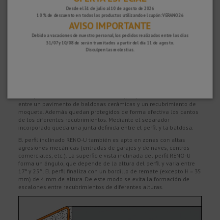
Transferencia.
Desde el 31 de julio al 10 de agosto de 2026
GARANTÍA DE SATISFACCIÓN
10 % de descuento en todos los productos utilizando el cupón: VERANO26
AVISO IMPORTANTE
Tienes 15 días para devolver tu compra si no estás del todo satisfecho y 2
años de garantía en todos nuestros productos.
Debido a vacaciones de nuestro personal, los pedidos realizados entre los días
31/07 y 10/08 de serán tramitados a partir del día 11 de agosto.
Disculpen las molestias.
Descripción
RENO-U es un
perfil rampa
especial para una transición continua
entre pavimentos de diferentes alturas, p. ej. en zonas de cambio
entre un pavimento de baldosas cerámicas y un recubrimiento de
moqueta. Además quedan protegidos de forma efectiva los cantos
de los diferentes recubrimientos. Mediante el separador
incorporado queda una junta definida entre el perfil y la baldosa.
El perfil inclinado RENO-U también es apto en zonas con altas
agresiones mecánicas (entradas de garajes y de naves, centros
comerciales, etc.). La superficie vista inclinada del perfil RENO-U
forma un ángulo, que depende de la altura del perfil y varia entre
17º y 25°. El perfil finaliza con un bordillo de remate (excepto H = 35
mm) de 4 mm de altura. De este modo se evita la formación de
escalones entre recubrimientos de diferentes alturas.