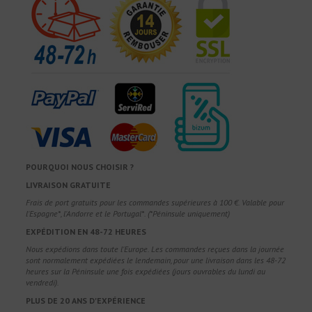
POURQUOI NOUS CHOISIR ?
LIVRAISON GRATUITE
Frais de port gratuits pour les commandes supérieures à 100 €. Valable pour
l'Espagne*, l'Andorre et le Portugal*. (*Péninsule uniquement)
EXPÉDITION EN 48-72 HEURES
Nous expédions dans toute l'Europe. Les commandes reçues dans la journée
sont normalement expédiées le lendemain, pour une livraison dans les 48-72
heures sur la Péninsule une fois expédiées (jours ouvrables du lundi au
vendredi).
PLUS DE 20 ANS D'EXPÉRIENCE