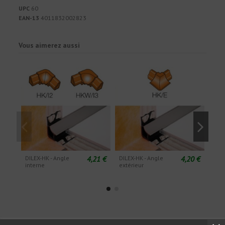
UPC
60
EAN-13
4011832002823
Vous aimerez aussi
4,21 €
4,20 €
DILEX-HK - Angle
DILEX-HK - Angle
DILE
interne
extérieur
droi
de p