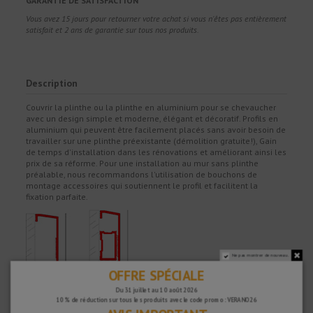
GARANTIE DE SATISFACTION
Vous avez 15 jours pour retourner votre achat si vous n'êtes pas entièrement
satisfait et 2 ans de garantie sur tous nos produits.
Description
Couvrir la plinthe ou la plinthe en aluminium pour se chevaucher
avec un design simple et moderne, élégant et décoratif. Profils en
aluminium qui peuvent être facilement placés sans avoir besoin de
travailler sur une plinthe préexistante (démolition gratuite!), Gain
de temps d'installation dans les rénovations et améliorant ainsi les
prix de sa réforme. Pour une installation au mur sans plinthe
préalable, nous recommandons l'utilisation de bouchons de
montage accessoires qui soutiennent le profil et facilitent la
fixation parfaite.
Ne pas montrer de nouveau.
OFFRE SPÉCIALE
Du 31 juillet au 10 août 2026
10 % de réduction sur tous les produits avec le code promo : VERANO26