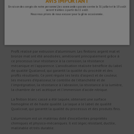
AVIS IMPORTANT
En raison des congés de notre personnel, les commandes passées entre le 31 juillet et le 10 août
seront traitées à partir du 11 août.
Nous vous prions de nous excuser pour la gêne occasionnée.
Dimensions
Modèleo
a
h
Long
80
80 mm
13,8 mm
2,50 ml
120
120 mm
23,8 mm
2,50 ml
Matériaux
Profil réalisé par extrusion d'aluminium. Les finitions argent mat et
bronze mat ont été anodisées, améliorant principalement grâce à
ce processus leur résistance à la corrosion, la résistance
mécanique et l'apparence. L'anodisation réalisée bénéficie du label
de qualité Qualanod, qui garantit la qualité du procédé et des
profils résultants. Ce joint régule les tests d'aspect et de couleur,
les mesures d'épaisseur, le contrôle de l'étanchéité et de
l'imprégnation, la résistance à l'abrasion, la résistance à la lumière,
la chambre de sel acétique et l'immersion d'acide nitrique.
La finition blanc cassé a été laquée, obtenant une surface
homogène et de haute qualité. La laque a le label de qualité
Qualicoat, qui garantit la qualité du processus et des produits finis.
L'aluminium est un matériau doté d'excellentes propriétés
chimiques et physico-mécaniques. Il est léger, résistant, ductile,
malléable et très durable.