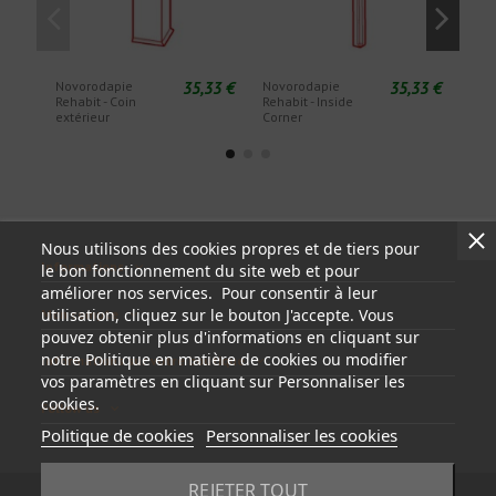
35,33 €
35,33 €
Novorodapie
Novorodapie
Nov
Rehabit - Coin
Rehabit - Inside
Reha
extérieur
Corner
Couv
Nous utilisons des cookies propres et de tiers pour
Informations
le bon fonctionnement du site web et pour
améliorer nos services. Pour consentir à leur
utilisation, cliquez sur le bouton J'accepte. Vous
Mon compte
pouvez obtenir plus d'informations en cliquant sur
notre Politique en matière de cookies ou modifier
Informations sur votre boutique
vos paramètres en cliquant sur Personnaliser les
cookies.
Follow us
Politique de cookies
Personnaliser les cookies
REJETER TOUT