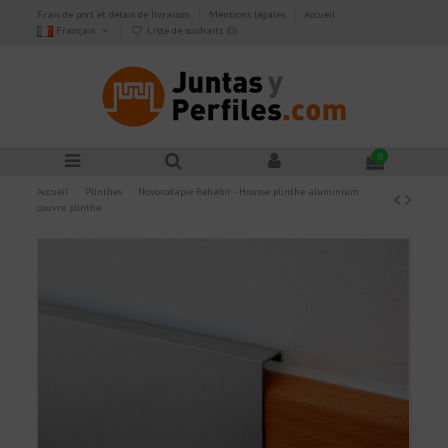
Frais de port et délais de livraison
Mentions légales
Accueil
Français
Liste de souhaits (
0
)
0
Accueil
Plinthes
Novorodapie Rehabit - Housse plinthe aluminium
couvre plinthe