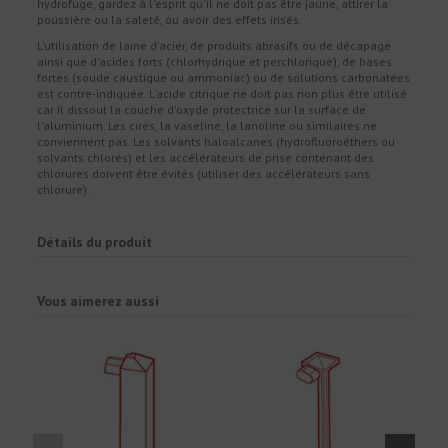
hydrofuge, gardez à l'esprit qu'il ne doit pas être jaune, attirer la
poussière ou la saleté, ou avoir des effets irisés.
L'utilisation de laine d'acier, de produits abrasifs ou de décapage
ainsi que d'acides forts (chlorhydrique et perchlorique), de bases
fortes (soude caustique ou ammoniac) ou de solutions carbonatées
est contre-indiquée. L'acide citrique ne doit pas non plus être utilisé
car il dissout la couche d'oxyde protectrice sur la surface de
l'aluminium. Les cires, la vaseline, la lanoline ou similaires ne
conviennent pas. Les solvants haloalcanes (hydrofluoroéthers ou
solvants chlorés) et les accélérateurs de prise contenant des
chlorures doivent être évités (utiliser des accélérateurs sans
chlorure).
Détails du produit
Vous aimerez aussi