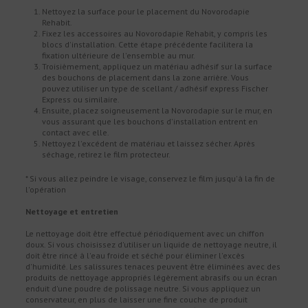
Nettoyez la surface pour le placement du Novorodapie
Rehabit.
Fixez les accessoires au Novorodapie Rehabit, y compris les
blocs d'installation. Cette étape précédente facilitera la
fixation ultérieure de l'ensemble au mur.
Troisièmement, appliquez un matériau adhésif sur la surface
des bouchons de placement dans la zone arrière. Vous
pouvez utiliser un type de scellant / adhésif express Fischer
Express ou similaire.
Ensuite, placez soigneusement la Novorodapie sur le mur, en
vous assurant que les bouchons d'installation entrent en
contact avec elle.
Nettoyez l'excédent de matériau et laissez sécher. Après
séchage, retirez le film protecteur.
* Si vous allez peindre le visage, conservez le film jusqu'à la fin de
l'opération
Nettoyage et entretien
Le nettoyage doit être effectué périodiquement avec un chiffon
doux. Si vous choisissez d'utiliser un liquide de nettoyage neutre, il
doit être rincé à l'eau froide et séché pour éliminer l'excès
d'humidité. Les salissures tenaces peuvent être éliminées avec des
produits de nettoyage appropriés légèrement abrasifs ou un écran
enduit d'une poudre de polissage neutre. Si vous appliquez un
conservateur, en plus de laisser une fine couche de produit