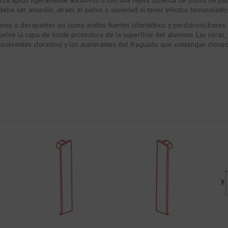
za aptos ligeramente abrasivos o con una rejilla cubierta de polvo de pul
ebe ser amarillo, atraer el polvo o suciedad ni tener efectos tornasolado
ivos o decapantes así como ácidos fuertes (clorhídrico y perclórico),bases 
uelve la capa de óxido protectora de la superficie del aluminio. Las ceras,
disolventes clorados) y los acelerantes del fraguado que contengan cloruros