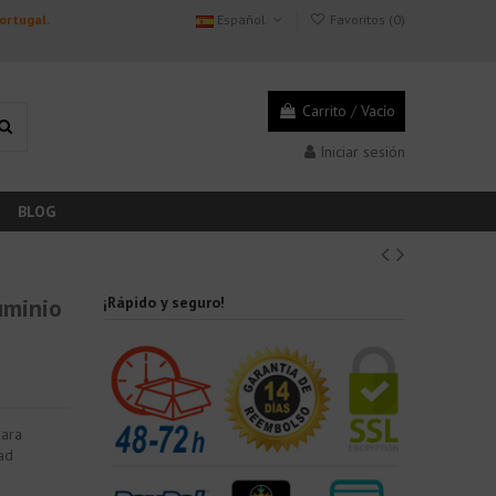
Portugal.
Español
Favoritos (
0
)
Carrito
/
Vacío
Iniciar sesión
BLOG
uminio
¡Rápido y seguro!
para
dad