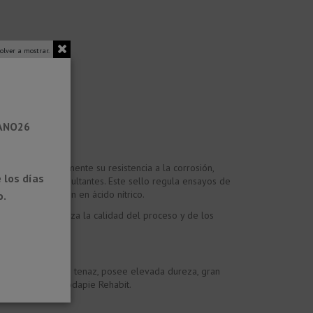
olver a mostrar.
RANO26
ceso principalmente su resistencia a la corrosión,
 los días
 los perfiles resultantes. Este sello regula ensayos de
cética e inmersión en ácido nítrico.
o.
coat, que garantiza la calidad del proceso y de los
(UNE EN 1774). Es tenaz, posee elevada dureza, gran
cabados de Novorodapie Rehabit.