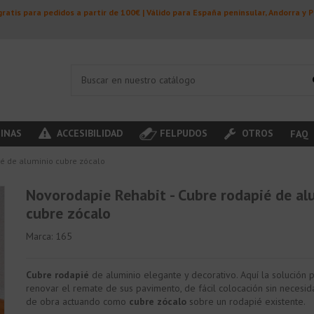
ratis para pedidos a partir de 100€ | Válido para España peninsular, Andorra y 
INAS
ACCESIBILIDAD
FELPUDOS
OTROS
FAQ
ié de aluminio cubre zócalo
Novorodapie Rehabit - Cubre rodapié de al
cubre zócalo
Marca:
165
Cubre rodapié
de aluminio elegante y decorativo. Aquí la solución 
renovar el remate de sus pavimento, de fácil colocación sin necesi
de obra actuando como
cubre zócalo
sobre un rodapié existente.