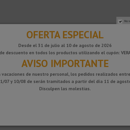
No v
OFERTA ESPECIAL
Desde el 31 de julio al 10 de agosto de 2026
de descuento en todos los productos utilizando el cupón: VE
AVISO IMPORTANTE
os plata mate y bronce mate se han anodizado, mejorando mediante este pro
 vacaciones de nuestro personal, los pedidos realizados entre
see el sello de calidad Qualanod, que garantiza la calidad del proceso y de
 e impregnación, resistencia a la abrasión, solidez a la luz, cámara salina a
1/07 y 10/08 de serán tramitados a partir del día 11 de agost
Disculpen las molestias.
ie homogénea y de alta calidad. El lacado posee el sello de calidad Quali
 y fisicomecánicas. Es ligero, tenaz, dúctil, maleable y altamente durable.
amak es una aleación no ferrosa de Zinc con Aluminio, Magnesio y Cobre 
.El acabado superficial que se les aplica los protege y es similar a los a