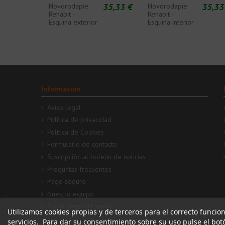
35,33 €
35,33
Novorodapie
Novorodapie
Rehabit -
Rehabit -
Esquina exterior
Esquina interior
Información
Aviso legal
Política de privacidad
Política de Cookies
Formulario de contacto
Suscripción al boletín de noticias
Preguntas frecuentes
Pago seguro
Nuestro equipo
Condiciones de venta
Utilizamos cookies propias y de terceros para el correcto funcio
servicios. Para dar su consentimiento sobre su uso pulse el bo