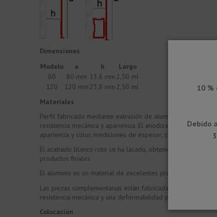
Dimensiones
Modelo
a
h
Largo
80
80 mm
13,8 mm
2,50 ml
120
120 mm
23,8 mm
2,50 ml
10 % 
Materiales
Perfil fabricado mediante extrusión de aluminio. Los acabad
Debido a
resistencia mecánica y apariencia. El anodizado realizado po
apariencia y color, mediciones de espesor, control del sellado
3
El acabado blanco roto se ha lacado, obteniendo una superfic
productos finales.
El aluminio es un material de excelentes propiedades químicas
Las piezas complementarias están fabricadas en Zamak. El Z
resistencia mecánica y una deformabilidad plástica excelente
Colocación