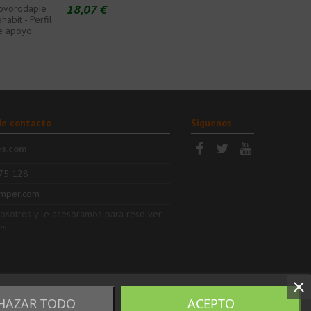
18,07 €
ovorodapie
habit - Perfil
e apoyo
de contacto
Síguenos
es.com
75 128
mper.com
nosotros y le asesoramos para resolver
es.
HAZAR TODO
ACEPTO