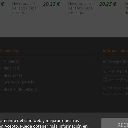
 €
20,23 €
20,23 €
Novorodapie
Novorodapie
N
Rehabit - Tapa
Rehabit - Tapa
Re
derecha
izquierda
d
Mi cuenta
Información 
Mi Cuenta
juntasyperfil
Identidad
+34 911 9
Direcciones
online@cy
Estado del pedido
Contacte con 
Historial de pedidos
sus necesidad
namiento del sitio web y mejorar nuestros
REC
tón Acepto. Puede obtener más información en