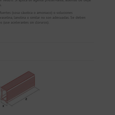
ir neutro. Si aplica un agente preservante, además de dejar
s.
fuertes (sosa cáustica o amoniaco) o soluciones
 vaselina, lanolina o similar no son adecuadas. Se deben
 (use acelerantes sin cloruros).