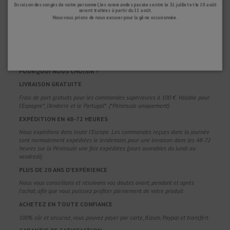
En raison des congés de notre personnel, les commandes passées entre le 31 juillet et le 10 août
seront traitées à partir du 11 août.
Nous vous prions de nous excuser pour la gêne occasionnée.
POURQUOI NOUS CHOISIR ?
LIVRAISON GRATUITE
Frais de port gratuits pour les commandes supérieures à 100 €. Valable pour
l'Espagne*, l'Andorre et le Portugal*. (*Péninsule uniquement)
EXPÉDITION EN 48-72 HEURES
Nous expédions dans toute l'Europe. Les commandes reçues dans la journée
sont normalement expédiées le lendemain, pour une livraison dans les 48-72
heures sur la Péninsule une fois expédiées (jours ouvrables du lundi au
vendredi).
PLUS DE 20 ANS D'EXPÉRIENCE
Nous vous conseillons et résolvons vos doutes avant, pendant et après
l'achat, afin que vous puissiez profiter pleinement de votre produit.
ACHETEZ EN TOUTE CONFIANCE
100% sûr et sécurisé, vous pouvez payer par carte, Bizum, Paypal et transfert.