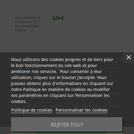
3,04 €
Novopeldaño 4 -
Accessoire de
recouvrement
latéral
Nous utilisons des cookies propres et de tiers pour
Informations
le bon fonctionnement du site web et pour
améliorer nos services. Pour consentir à leur
utilisation, cliquez sur le bouton J'accepte. Vous
Mon compte
pouvez obtenir plus d'informations en cliquant sur
notre Politique en matière de cookies ou modifier
Informations sur votre boutique
vos paramètres en cliquant sur Personnaliser les
cookies.
Follow us
Politique de cookies
Personnaliser les cookies
REJETER TOUT