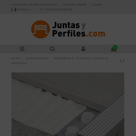
Frais de port et délais de livraison
Mentions légales
Accueil
Français
Liste de souhaits (
0
)
0
Accueil
Profilés d'escalier
Novopeldaño 4 - Profils pour marches en
aluminium