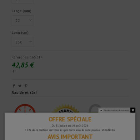
Large (mm)
Long (cm)
Référence
165314
42,85 €
HT
Rapide et sûr !
Ne pas montrer de nouveau.
OFFRE SPÉCIALE
Du 31 juillet au 10 août 2026
10 % de réduction sur tous les produits avec le code promo : VERANO26
AVIS IMPORTANT