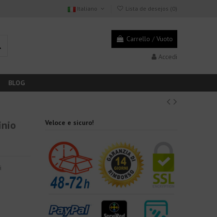
Italiano
Lista de desejos (
0
)
Carrello
/
Vuoto
Accedi
BLOG
inio
Veloce e sicuro!
i