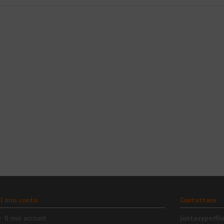
Il mio conto
Contattare
Il mio account
juntasyperfil