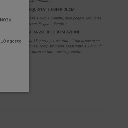
vostro prodotto.
ACQUISTATE CON FIDUCIA
100% sicuro e protetto, puoi pagare con Carta,
RANO26
Bizum, Paypal e Bonifico.
GARANZIA DI SODDISFAZIONE
l 10 agosto
Hai 15 giorni per restituire il tuo acquisto se
non sei completamente soddisfatto e 2 anni di
garanzia su tutti i nostri prodotti.