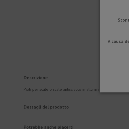
Scont
A causa de
Descrizione
Pioli per scale o scale antiscivolo in alluminio conformi alle
Dettagli del prodotto
Potrebbe anche piacerti