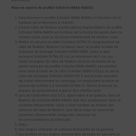
Mise en oeuvre du profilé Schlüter BARA-RAKEG
Sélectionner le profilé Schlüter BARA-RAKEG en fonction de la
hauteur du revêtement à réaliser.
Insérer l’aile de fixation à perforations trapézoïdales du profilé
Schlüter BARA-RAKEG en bordure de la forme de pente dans le
mortier-colle, puis la recouvrir entièrement de mortier-colle.
Mettre en oeuvre la natte Schlüter DITRA 25 jusqu’au bord de
l’aile de fixation. Réaliser la liaison avec le profilé à l’aide de
la bande de pontage Schlüter KERDI-KEBA. Celle-ci doit
recouvrir Schlüter DITRA 25 sur un minimum de 5 cm, sur
toute la largeur de l’aile de fixation et venir en butée de la
partie verticale du profilé Schlüter BARA-RAKEG. L’ensemble
sera collé à l’aide de la colle Schlüter KERDI-COLL-L ou de la
colle de montage Schlüter KERDI-FIX. Il est ensuite possible
de coller directement le carrelage, en respectant la mise en
oeuvre de la fiche 6.1 Schlüter DITRA 25. Veiller à laisser un
espace de jointoiement à garnir d’un mortier-joint.
Lors de l’utilisation d’un S.E.L. applicable à la spatule, l’aile de
fixation de Schlüter BARA-RAKEG doit être positionnée dans le
système d’étanchéité. Celle-ci doit s’arrêter au niveau des
rainures de l’aile de fixation. Lors de la mise en oeuvre de
systèmes d’étanchéité composite, observer les
recommandations du fabricant.
Nota :
des angles rentrants et sortants font partie de la gamme.
Les profilés et les angles doivent être aboutés en laissant un