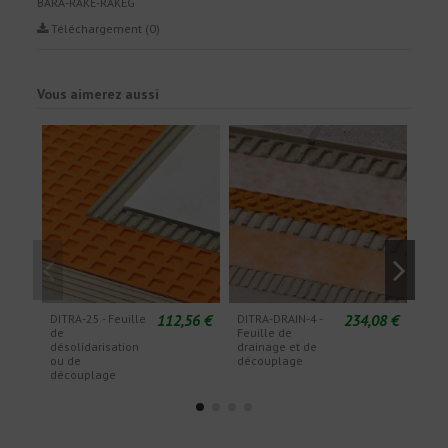
BARA-RAKE-RAKEG
Téléchargement (0)
Vous aimerez aussi
112,56 €
234,08 €
DITRA-25 - Feuille
DITRA-DRAIN-4 -
DITR
de
Feuille de
Feui
désolidarisation
drainage et de
drai
ou de
découplage
déc
découplage