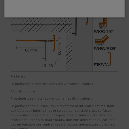
Matériau
Le profilé est disponible dans les versions suivantes :
AC = alu. coloré
Propriétés des matériaux et domaines d’utilisation :
Le profilé est en aluminium. Le revêtement du profilé est résistant
aux UV et aux intempéries et sa couleur est stable. Les surfaces
apparentes doivent être protégées contre l’abrasion. Le choix du
profilé Schlüter BARA-RAKE/-RAKEG doit être déterminé au cas par
cas en fonction des contraintes chimiques, mécaniques ou autres,
prévisibles.