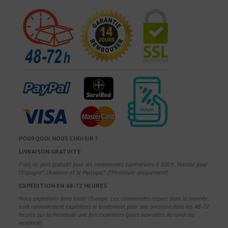
POURQUOI NOUS CHOISIR ?
LIVRAISON GRATUITE
Frais de port gratuits pour les commandes supérieures à 100 €. Valable pour
l'Espagne*, l'Andorre et le Portugal*. (*Péninsule uniquement)
EXPÉDITION EN 48-72 HEURES
Nous expédions dans toute l'Europe. Les commandes reçues dans la journée
sont normalement expédiées le lendemain, pour une livraison dans les 48-72
heures sur la Péninsule une fois expédiées (jours ouvrables du lundi au
vendredi).