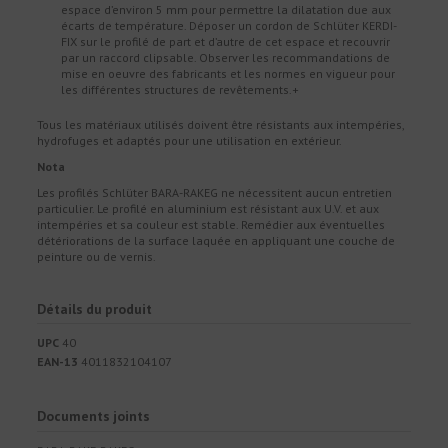
espace d’environ 5 mm pour permettre la dilatation due aux
écarts de température. Déposer un cordon de Schlüter KERDI-
FIX sur le profilé de part et d’autre de cet espace et recouvrir
par un raccord clipsable. Observer les recommandations de
mise en oeuvre des fabricants et les normes en vigueur pour
les différentes structures de revêtements.+
Tous les matériaux utilisés doivent être résistants aux intempéries,
hydrofuges et adaptés pour une utilisation en extérieur.
Nota
Les profilés Schlüter BARA-RAKEG ne nécessitent aucun entretien
particulier. Le profilé en aluminium est résistant aux U.V. et aux
intempéries et sa couleur est stable. Remédier aux éventuelles
détériorations de la surface laquée en appliquant une couche de
peinture ou de vernis.
Détails du produit
UPC
40
EAN-13
4011832104107
Documents joints