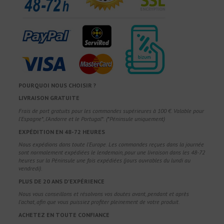
POURQUOI NOUS CHOISIR ?
LIVRAISON GRATUITE
Frais de port gratuits pour les commandes supérieures à 100 €. Valable pour
l'Espagne*, l'Andorre et le Portugal*. (*Péninsule uniquement)
EXPÉDITION EN 48-72 HEURES
Nous expédions dans toute l'Europe. Les commandes reçues dans la journée
sont normalement expédiées le lendemain, pour une livraison dans les 48-72
heures sur la Péninsule une fois expédiées (jours ouvrables du lundi au
vendredi).
PLUS DE 20 ANS D'EXPÉRIENCE
Nous vous conseillons et résolvons vos doutes avant, pendant et après
l'achat, afin que vous puissiez profiter pleinement de votre produit.
ACHETEZ EN TOUTE CONFIANCE