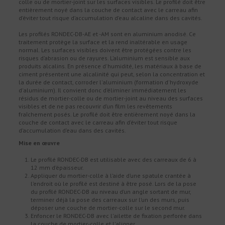
colle ou de mortier-joint sur les surfaces visibles. Le profilé doit être
entièrement noyé dans la couche de contact avec le carreau afin
d’éviter tout risque d’accumulation d’eau alcaline dans des cavités.
Les profilés RONDEC-DB-AE et -AM sont en aluminium anodisé. Ce
traitement protège la surface et la rend inaltérable en usage
normal. Les surfaces visibles doivent être protégées contre les
risques d’abrasion ou de rayures. L’aluminium est sensible aux
produits alcalins. En présence d'humidité, les matériaux à base de
ciment présentent une alcalinité qui peut, selon la concentration et
la durée de contact, corroder l'aluminium (formation d'hydroxyde
d'aluminium). Il convient donc d’éliminer immédiatement les
résidus de mortier-colle ou de mortier-joint au niveau des surfaces
visibles et de ne pas recouvrir d’un film les revêtements
fraîchement posés. Le profilé doit être entièrement noyé dans la
couche de contact avec le carreau afin d’éviter tout risque
d’accumulation d’eau dans des cavités.
Mise en œuvre
Le profilé RONDEC-DB est utilisable avec des carreaux de 6 à
12 mm d’épaisseur.
Appliquer du mortier-colle à l’aide d’une spatule crantée à
l’endroit où le profilé est destiné à être posé. Lors de la pose
du profilé RONDEC-DB au niveau d’un angle sortant de mur,
terminer déjà la pose des carreaux sur l’un des murs, puis
déposer une couche de mortier-colle sur le second mur.
Enfoncer le RONDEC-DB avec l'ailette de fixation perforée dans
la couche de mortier-colle et l'aligner.