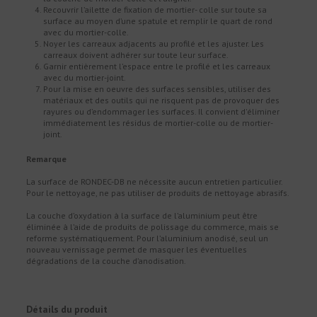
Recouvrir l’ailette de fixation de mortier- colle sur toute sa
surface au moyen d’une spatule et remplir le quart de rond
avec du mortier-colle.
Noyer les carreaux adjacents au profilé et les ajuster. Les
carreaux doivent adhérer sur toute leur surface.
Garnir entièrement l’espace entre le profilé et les carreaux
avec du mortier-joint.
Pour la mise en oeuvre des surfaces sensibles, utiliser des
matériaux et des outils qui ne risquent pas de provoquer des
rayures ou d’endommager les surfaces. Il convient d'éliminer
immédiatement les résidus de mortier-colle ou de mortier-
joint.
Remarque
La surface de RONDEC-DB ne nécessite aucun entretien particulier.
Pour le nettoyage, ne pas utiliser de produits de nettoyage abrasifs.
La couche d’oxydation à la surface de l’aluminium peut être
éliminée à l’aide de produits de polissage du commerce, mais se
reforme systématiquement. Pour l’aluminium anodisé, seul un
nouveau vernissage permet de masquer les éventuelles
dégradations de la couche d’anodisation.
Détails du produit