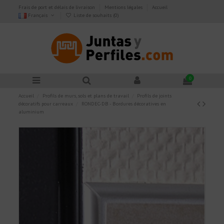
Frais de port et délais de livraison
Mentions légales
Accueil
Français
Liste de souhaits (
0
)
0
Accueil
Profils de murs, sols et plans de travail
Profils de joints
décoratifs pour carreaux
RONDEC-DB - Bordures décoratives en
aluminium