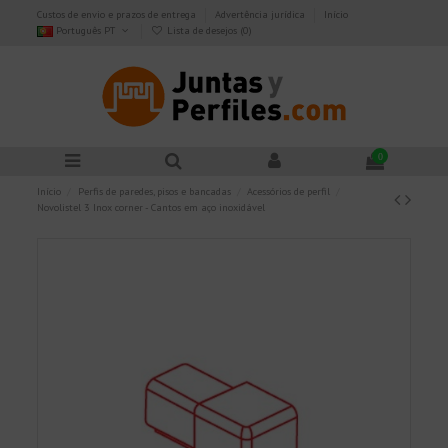
Custos de envio e prazos de entrega
Advertência jurídica
Início
Português PT
Lista de desejos (
0
)
0
Início
Perfis de paredes, pisos e bancadas
Acessórios de perfil
Novolistel 3 Inox corner - Cantos em aço inoxidável