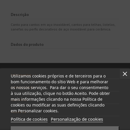
Descrição
Canto para cantos em aço inoxidável, cantos para telhas, listelos,
sanefas ou perfis decorativos de aço inoxidável para cerâmica.
Dados do produto
Informações
Utilizamos cookies próprios e de terceiros para o
bom funcionamento do sítio Web e para melhorar
os nossos serviços. Para dar o seu consentimento
A minha conta
à sua utilização, clique no botão Aceito. Pode obter
mais informações clicando na nossa Política de
Contactar
cookies ou modificar as suas definições clicando
em Personalizar cookies.
Follow us
Política de cookies
Personalização de cookies