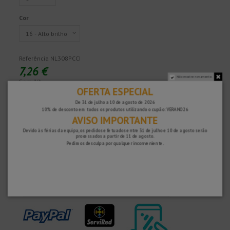
Cor
Referência
NL308PCCI
7,26 €
Não mostre novamente.
Sem IVA
OFERTA ESPECIAL
De 31 de julho a 10 de agosto de 2026
10% de desconto em todos os produtos utilizando o cupão: VERANO26
Rápido e seguro!
AVISO IMPORTANTE
Devido às férias da equipa, os pedidos efetuados entre 31 de julho e 10 de agosto serão
processados ​​a partir de 11 de agosto.
Pedimos desculpa por qualquer inconveniente.