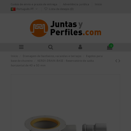
Custos de envio e prazos de entrega
Advertência jurídica
Início
Português PT
Lista de desejos (
0
)
0
Início
Drenagem de banheiros, varandas e terraços
Esgotos para
base de chuveiro
KERDI-DRAIN-BASE - Reservatório de saída
horizontal de 40 e 50 mm