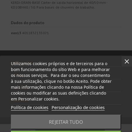
KERDI-DRAIN-BASE Cárter de saída horizontal de 40/50 mm -
KD10BH40 / 50. Para bases de chuveiro de trabalho.
Dados do produto
ean13
4011832135071
Informações
Utilizamos cookies próprios e de terceiros para o
bom funcionamento do sítio Web e para melhorar
os nossos serviços. Para dar o seu consentimento
A minha conta
à sua utilização, clique no botão Aceito. Pode obter
mais informações clicando na nossa Política de
Contactar
cookies ou modificar as suas definições clicando
em Personalizar cookies.
Follow us
Política de cookies
Personalização de cookies
REJEITAR TUDO