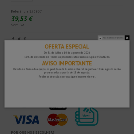
Referência
153937
39,53 €
Sem IVA
Não mostre novamente.
OFERTA ESPECIAL
Rápido e seguro!
De 31 de julho a 10 de agosto de 2026
10% de desconto em todos os produtos utilizando o cupão: VERANO26
AVISO IMPORTANTE
Devido às férias da equipa, os pedidos efetuados entre 31 de julho e 10 de agosto serão
processados ​​a partir de 11 de agosto.
Pedimos desculpa por qualquer inconveniente.
POR QUE NOS ESCOLHER?