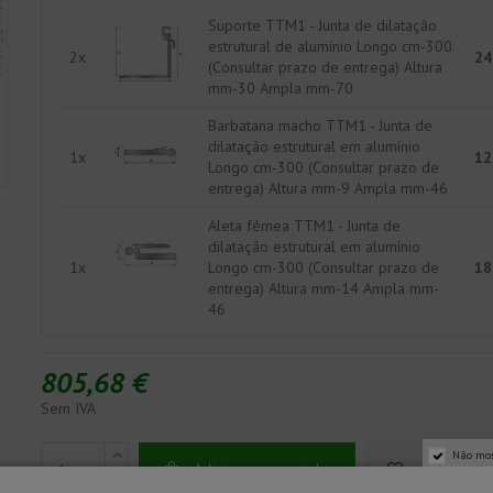
Suporte TTM1 - Junta de dilatação
estrutural de alumínio Longo cm-300
2x
24
(Consultar prazo de entrega) Altura
mm-30 Ampla mm-70
Barbatana macho TTM1 - Junta de
dilatação estrutural em alumínio
1x
12
Longo cm-300 (Consultar prazo de
entrega) Altura mm-9 Ampla mm-46
Aleta fêmea TTM1 - Junta de
dilatação estrutural em alumínio
1x
Longo cm-300 (Consultar prazo de
18
entrega) Altura mm-14 Ampla mm-
46
805,68 €
Sem IVA
Não mos
Adicionar ao carrinho