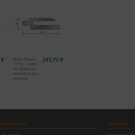
 €
183,72 €
Aleta fêmea
TTM1 - Junta
de dilatação
estrutural em
alumínio
A minha conta
Contactar
Mi Cuenta
juntasyperfil