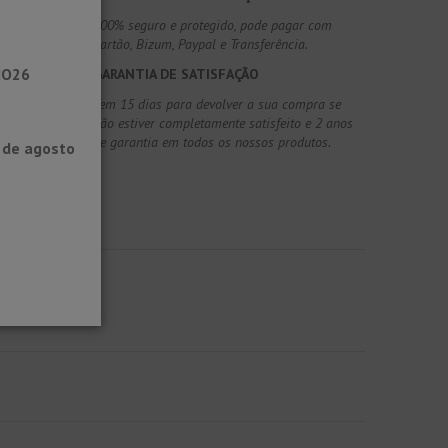
100% seguro e protegido, pode pagar com
Cartão, Bizum, Paypal e Transferência.
NO26
GARANTIA DE SATISFAÇÃO
Tem 15 dias para devolver a sua compra se
não estiver completamente satisfeito e 2 anos
de garantia em todos os nossos produtos.
0 de agosto
.