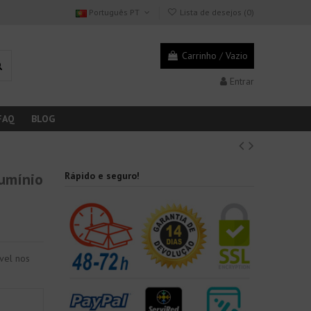
Português PT
Lista de desejos (
0
)
Carrinho
/
Vazio
Entrar
FAQ
BLOG
lumínio
Rápido e seguro!
ível nos