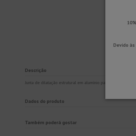
10%
Devido às 
Descrição
Junta de dilatação estrutural em alumínio para uso industria
Dados do produto
Também poderá gostar