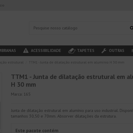
ício
BRANAS
ACESSIBILIDADE
TAPETES
OUTRAS
ação estrutural
TTM1 - Junta de dilatação estrutural em alumínio H 30 mm
TTM1 - Junta de dilatação estrutural em a
H 30 mm
Marca:
165
Junta de dilatação estrutural em alumínio para uso industrial. Dispon
tamanhos 30,50 e 70mm. Absorver dilatações da estrutura.
Este pacote contém