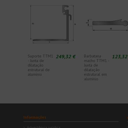
249,32 €
123,32
Suporte TTM1
Barbatana
- Junta de
macho TTM1 -
dilatação
Junta de
estrutural de
dilatação
alumínio
estrutural em
alumínio
Informações
Advertência jurídica