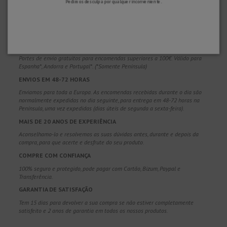
Pedimos desculpa por qualquer inconveniente.
POR QUE NOS ESCOLHER?
ENVIO GRATUITO
Portes de envio gratuitos para encomendas superiores a 100€. Válido para
Espanha*, Andorra e Portugal*. (*Somente Península)
ENVIOS EM 48-72 HORAS
Enviamos para toda a Europa. As encomendas recebidas durante o dia são
normalmente expedidas no dia seguinte, para entrega em 48-72 horas na
Península, uma vez expedidas (dias úteis de segunda a sexta-feira).
MAIS DE 20 ANOS DE EXPERIÊNCIA
Aconselhamo-lo e resolvemos as suas dúvidas antes, durante e depois da
compra, para que acerte e desfrute do seu produto.
COMPRE COM CONFIANÇA
100% seguro e protegido, pode pagar com Cartão, Bizum, Paypal e
Transferência.
GARANTIA DE SATISFAÇÃO
Tem 15 dias para devolver a sua compra se não estiver completamente
satisfeito e 2 anos de garantia em todos os nossos produtos.