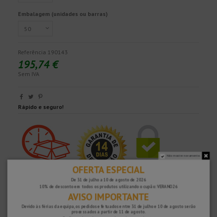
Embalagem (unidades ou barras)
Referência
190143
195,74 €
Sem IVA
Rápido e seguro!
Não mostre novamente.
OFERTA ESPECIAL
De 31 de julho a 10 de agosto de 2026
10% de desconto em todos os produtos utilizando o cupão: VERANO26
AVISO IMPORTANTE
Devido às férias da equipa, os pedidos efetuados entre 31 de julho e 10 de agosto serão
processados ​​a partir de 11 de agosto.