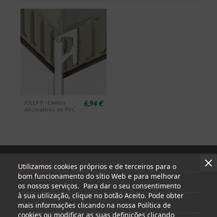
6,94 €
JOLLY-P - Cantos
decorativos de PVC
Informações
Utilizamos cookies próprios e de terceiros para o
bom funcionamento do sítio Web e para melhorar
os nossos serviços. Para dar o seu consentimento
A minha conta
à sua utilização, clique no botão Aceito. Pode obter
mais informações clicando na nossa Política de
Contactar
cookies ou modificar as suas definições clicando