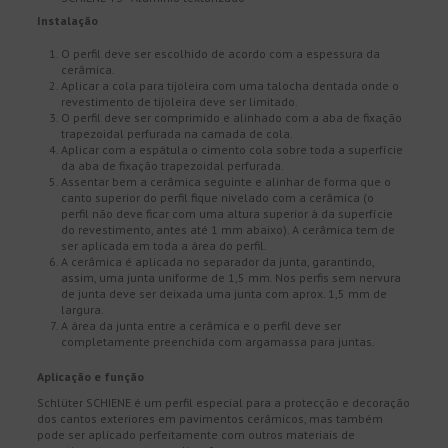
Instalação
O perfil deve ser escolhido de acordo com a espessura da
cerâmica.
Aplicar a cola para tijoleira com uma talocha dentada onde o
revestimento de tijoleira deve ser limitado.
O perfil deve ser comprimido e alinhado com a aba de fixação
trapezoidal perfurada na camada de cola.
Aplicar com a espátula o cimento cola sobre toda a superfície
da aba de fixação trapezoidal perfurada.
Assentar bem a cerâmica seguinte e alinhar de forma que o
canto superior do perfil fique nivelado com a cerâmica (o
perfil não deve ficar com uma altura superior à da superfície
do revestimento, antes até 1 mm abaixo). A cerâmica tem de
ser aplicada em toda a área do perfil.
A cerâmica é aplicada no separador da junta, garantindo,
assim, uma junta uniforme de 1,5 mm. Nos perfis sem nervura
de junta deve ser deixada uma junta com aprox. 1,5 mm de
largura.
A área da junta entre a cerâmica e o perfil deve ser
completamente preenchida com argamassa para juntas.
Aplicação e função
Schlüter SCHIENE é um perfil especial para a protecção e decoração
dos cantos exteriores em pavimentos cerâmicos, mas também
pode ser aplicado perfeitamente com outros materiais de