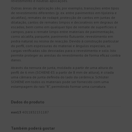
revestimento e noutras aplicações.
Outras áreas de aplicação são, por exemplo, transições entre tipos
de revestimento diferentes (p. ex. entre pavimentos em tijoleira e
alcatifas), remates de rodapé, protecção de cantos em juntas de
dilatação, cantos de remates limpos e decorativos em degraus de
escadas, bem como em qualquer tipo de remate de superfícies e
campos, para o remate limpo entre materiais de pavimentação,
como alcatifa, parquete, pavimento flutuante, revestimento em
pedra natural ou resina de reacção. Devido à construção particular
do perfil, com espessuras do material e ângulos especiais, as
cargas verificadas são desviadas para o revestimento e solo. Isto
permite proteger as arestas do revestimento de forma eficaz contra
danos.
Através da nervura de junta, moldado a partir de uma altura do
perfil de 6 mm (SCHIENE-ES a partir de 8 mm de altura), é criada
uma câmara de junta definida do lado da cerâmica. Schlüter
SCHIENE em todos os materiais pode ser fornecido com uma
estampagem do raio ”R“, permitindo formar uma curvatura.
Dados do produto
ean13
4011832151187
Também poderá gostar