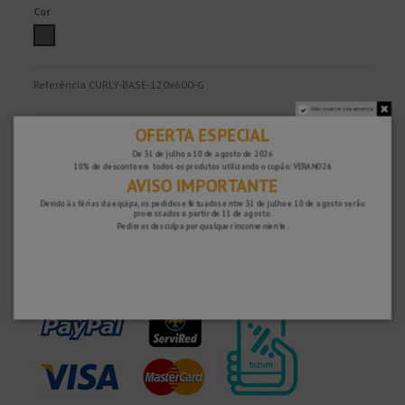
Cor
Cinza
Referência
CURLY-BASE-120x600-G
Não mostre novamente.
OFERTA ESPECIAL
Rápido e seguro!
De 31 de julho a 10 de agosto de 2026
10% de desconto em todos os produtos utilizando o cupão: VERANO26
AVISO IMPORTANTE
Devido às férias da equipa, os pedidos efetuados entre 31 de julho e 10 de agosto serão
processados ​​a partir de 11 de agosto.
Pedimos desculpa por qualquer inconveniente.