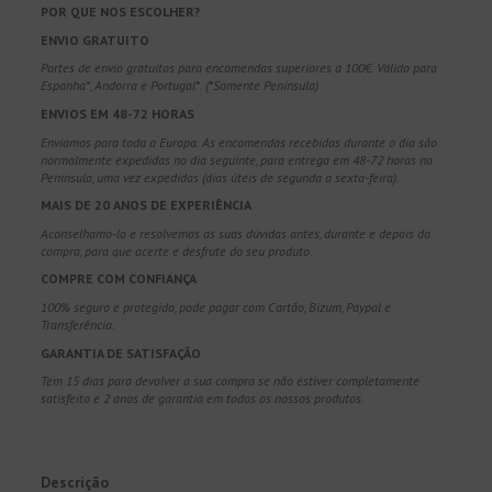
POR QUE NOS ESCOLHER?
ENVIO GRATUITO
Portes de envio gratuitos para encomendas superiores a 100€. Válido para
Espanha*, Andorra e Portugal*. (*Somente Península)
ENVIOS EM 48-72 HORAS
Enviamos para toda a Europa. As encomendas recebidas durante o dia são
normalmente expedidas no dia seguinte, para entrega em 48-72 horas na
Península, uma vez expedidas (dias úteis de segunda a sexta-feira).
MAIS DE 20 ANOS DE EXPERIÊNCIA
Aconselhamo-lo e resolvemos as suas dúvidas antes, durante e depois da
compra, para que acerte e desfrute do seu produto.
COMPRE COM CONFIANÇA
100% seguro e protegido, pode pagar com Cartão, Bizum, Paypal e
Transferência.
GARANTIA DE SATISFAÇÃO
Tem 15 dias para devolver a sua compra se não estiver completamente
satisfeito e 2 anos de garantia em todos os nossos produtos.
Descrição