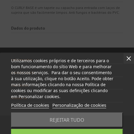
O CURLY BASE é um tapete ou capacho para entrada com laços de
sujeira que são facilmente limpos. Anti fungos e bactérias do PVC.
Dados do produto
Informações
Utilizamos cookies próprios e de terceiros para o
bom funcionamento do sítio Web e para melhorar
os nossos serviços. Para dar o seu consentimento
A minha conta
à sua utilização, clique no botão Aceito. Pode obter
mais informações clicando na nossa Política de
Contactar
cookies ou modificar as suas definições clicando
em Personalizar cookies.
Follow us
Política de cookies
Personalização de cookies
REJEITAR TUDO
© 2023 - tapasyregistros.com | cymper.com | Desenvolvido por