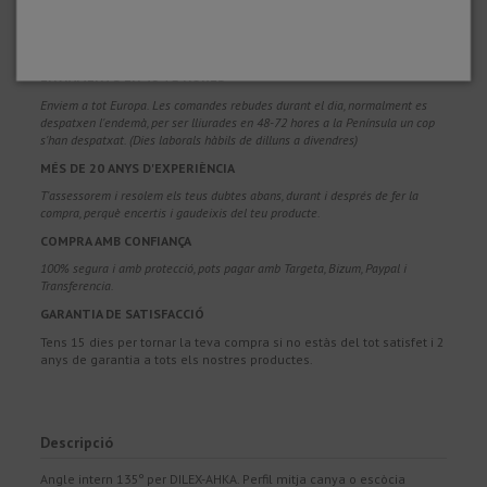
PORTS GRATUÏTS
Costos d'enviament gratuïts per a comandes superiors a 100€. Vàlids per a
Espanya*, Andorra i Portugal*. (*Només península)
ENVIAMENTS EN 48-72 HORES
Enviem a tot Europa. Les comandes rebudes durant el dia, normalment es
despatxen l'endemà, per ser lliurades en 48-72 hores a la Península un cop
s'han despatxat. (Dies laborals hàbils de dilluns a divendres)
MÉS DE 20 ANYS D'EXPERIÈNCIA
T'assessorem i resolem els teus dubtes abans, durant i després de fer la
compra, perquè encertis i gaudeixis del teu producte.
COMPRA AMB CONFIANÇA
100% segura i amb protecció, pots pagar amb Targeta, Bizum, Paypal i
Transferencia.
GARANTIA DE SATISFACCIÓ
Tens 15 dies per tornar la teva compra si no estàs del tot satisfet i 2
anys de garantia a tots els nostres productes.
Descripció
Angle intern 135º per DILEX-AHKA. Perfil mitja canya o escòcia