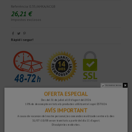
Referència
I135/AHKA/ACGB
26,21 €
Impostos exclosos
Ràpid i segur!
No mostrar de nou.
OFERTA ESPECIAL
Des del 31 de juliol al 10 d'agost del 2026
10% de descompte en tots els productes utilitzant el cupó: ESTIU26
AVÍS IMPORTANT
A causa de vacances del nostre personal, les comandes realitzades entre els dies
31/07 i 10/08 seran tramitats a partir del dia 11 d'agost.
Disculpin les molèsties.
PER QUÈ ESCOLLIR-NOS?