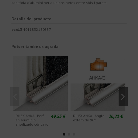
sanitària d'alumini per a unions netes entre sòls i parets.
Detalls del producte
ean13
4011832130557
Potser també us agrada
49,53 €
26,21 €
DILEX-AHKA - Perfil
DILEX-AHKA - Angle
DILE
en aluminio
extern de 90º
exte
anodizado cóncavo