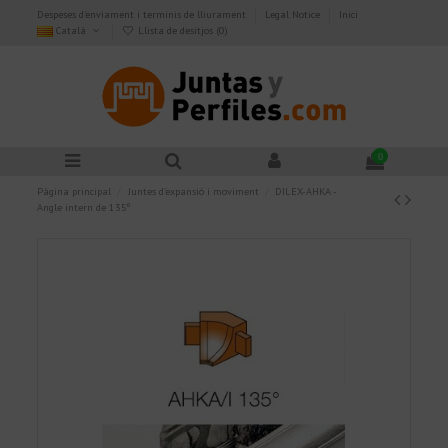
Despeses d'enviament i terminis de lliurament
Legal Notice
Inici
Català
Llista de desitjos (
0
)
0
Pàgina principal
Juntes d’expansió i moviment
DILEX-AHKA -
Angle intern de 135º