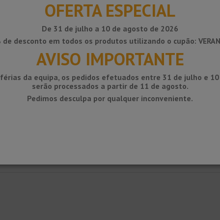
OFERTA ESPECIAL
De 31 de julho a 10 de agosto de 2026
 de desconto em todos os produtos utilizando o cupão: VERA
AVISO IMPORTANTE
férias da equipa, os pedidos efetuados entre 31 de julho e 1
serão processados ​​a partir de 11 de agosto.
Pedimos desculpa por qualquer inconveniente.
u alumínio sanitário para obter juntas limpas entre pisos e paredes.