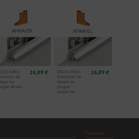
16,89 €
16,89 €
ILEX-AHKA -
DILEX-AHKA -
cessório de
Acessório de
ampa ou
tampa ou
ugue direito
plugue
esquerdo
Follow us