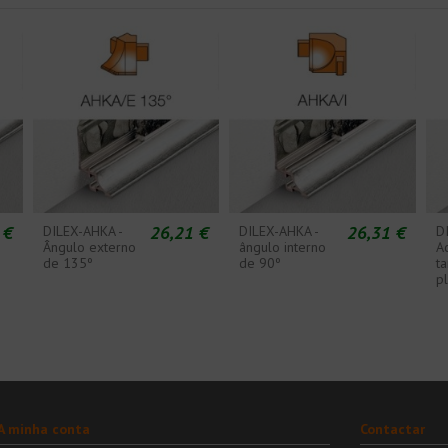
 €
26,21 €
26,31 €
DILEX-AHKA -
DILEX-AHKA -
D
Ângulo externo
ângulo interno
A
de 135º
de 90º
t
pl
A minha conta
Contactar