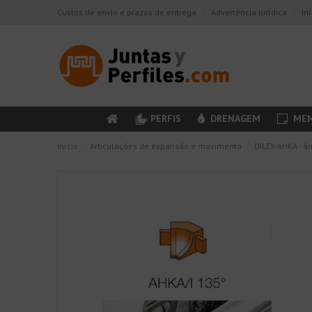
Custos de envio e prazos de entrega
Advertência jurídica
In
PERFIS
DRENAGEM
MEM
Início
Articulações de expansão e movimento
DILEX-AHKA - â