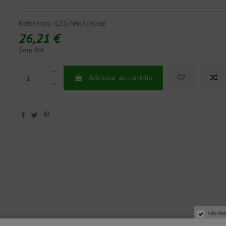
Referência
I135/AHKA/ACGB
26,21 €
Sem IVA
Adicionar ao carrinho
Não mos