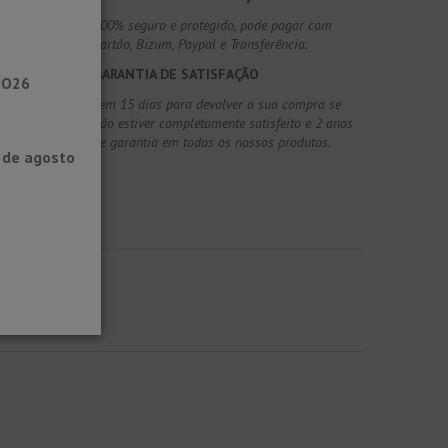
100% seguro e protegido, pode pagar com
Cartão, Bizum, Paypal e Transferência.
GARANTIA DE SATISFAÇÃO
NO26
Tem 15 dias para devolver a sua compra se
não estiver completamente satisfeito e 2 anos
de garantia em todos os nossos produtos.
0 de agosto