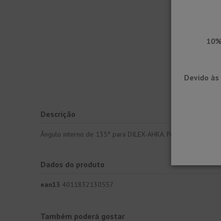
10%
Devido às 
Descrição
Ângulo interno de 135º para DILEX-AHKA. Perfile meia cana o
Dados do produto
ean13
4011832130557
Também poderá gostar