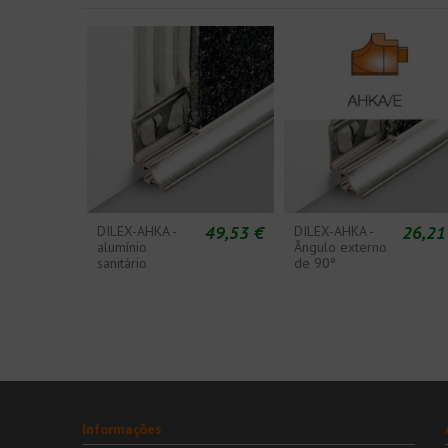
49,53 €
26,21
DILEX-AHKA -
DILEX-AHKA -
alumínio
Ângulo externo
sanitário
de 90º
Informações