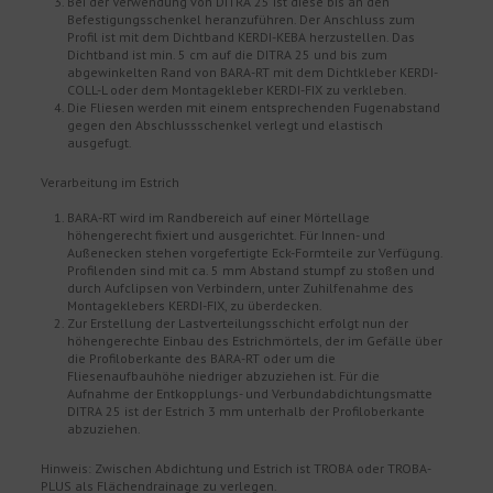
Bei der Verwendung von DITRA 25 ist diese bis an den
Befestigungsschenkel heranzuführen. Der Anschluss zum
Profil ist mit dem Dichtband KERDI-KEBA herzustellen. Das
Dichtband ist min. 5 cm auf die DITRA 25 und bis zum
abgewinkelten Rand von BARA-RT mit dem Dichtkleber KERDI-
COLL-L oder dem Montagekleber KERDI-FIX zu verkleben.
Die Fliesen werden mit einem entsprechenden Fugenabstand
gegen den Abschlussschenkel verlegt und elastisch
ausgefugt.
Verarbeitung im Estrich
BARA-RT wird im Randbereich auf einer Mörtellage
höhengerecht fixiert und ausgerichtet. Für Innen- und
Außenecken stehen vorgefertigte Eck-Formteile zur Verfügung.
Profilenden sind mit ca. 5 mm Abstand stumpf zu stoßen und
durch Aufclipsen von Verbindern, unter Zuhilfenahme des
Montageklebers KERDI-FIX, zu überdecken.
Zur Erstellung der Lastverteilungsschicht erfolgt nun der
höhengerechte Einbau des Estrichmörtels, der im Gefälle über
die Profiloberkante des BARA-RT oder um die
Fliesenaufbauhöhe niedriger abzuziehen ist. Für die
Aufnahme der Entkopplungs- und Verbundabdichtungsmatte
DITRA 25 ist der Estrich 3 mm unterhalb der Profiloberkante
abzuziehen.
Hinweis: Zwischen Abdichtung und Estrich ist TROBA oder TROBA-
PLUS als Flächendrainage zu verlegen.