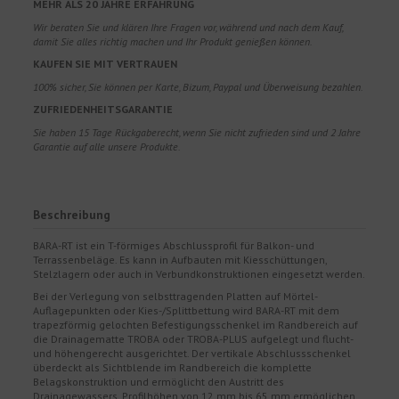
MEHR ALS 20 JAHRE ERFAHRUNG
Wir beraten Sie und klären Ihre Fragen vor, während und nach dem Kauf,
damit Sie alles richtig machen und Ihr Produkt genießen können.
KAUFEN SIE MIT VERTRAUEN
100% sicher, Sie können per Karte, Bizum, Paypal und Überweisung bezahlen.
ZUFRIEDENHEITSGARANTIE
Sie haben 15 Tage Rückgaberecht, wenn Sie nicht zufrieden sind und 2 Jahre
Garantie auf alle unsere Produkte.
Beschreibung
BARA-RT ist ein T-förmiges Abschlussprofil für Balkon- und
Terrassenbeläge. Es kann in Aufbauten mit Kiesschüttungen,
Stelzlagern oder auch in Verbundkonstruktionen eingesetzt werden.
Bei der Verlegung von selbsttragenden Platten auf Mörtel-
Auflagepunkten oder Kies-/Splittbettung wird BARA-RT mit dem
trapezförmig gelochten Befestigungsschenkel im Randbereich auf
die Drainagematte TROBA oder TROBA-PLUS aufgelegt und flucht-
und höhengerecht ausgerichtet. Der vertikale Abschlussschenkel
überdeckt als Sichtblende im Randbereich die komplette
Belagskonstruktion und ermöglicht den Austritt des
Drainagewassers. Profilhöhen von 12 mm bis 65 mm ermöglichen