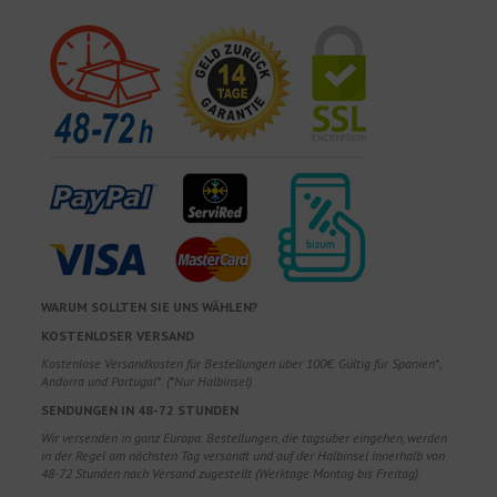
WARUM SOLLTEN SIE UNS WÄHLEN?
KOSTENLOSER VERSAND
Kostenlose Versandkosten für Bestellungen über 100€. Gültig für Spanien*,
Andorra und Portugal*. (*Nur Halbinsel)
SENDUNGEN IN 48-72 STUNDEN
Wir versenden in ganz Europa. Bestellungen, die tagsüber eingehen, werden
in der Regel am nächsten Tag versandt und auf der Halbinsel innerhalb von
48-72 Stunden nach Versand zugestellt (Werktage Montag bis Freitag).