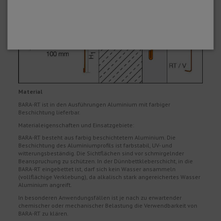
Material
BARA-RT ist in den Ausführungen Aluminium mit farbiger
Beschichtung lieferbar.
Materialeigenschaften und Einsatzgebiete:
BARA-RT besteht aus farbig beschichtetem Aluminium. Die
Beschichtung des Aluminiumprofils ist farbstabil, UV- und
witterungsbeständig. Die Sichtflächen sind vor schmirgelnder
Beanspruchung zu schützen. In der Dünnbettkleberschicht, in die
BARA-RT eingebettet ist, darf sich kein Wasser ansammeln
(vollflächige Verklebung), da alkalisch stark angereichertes Wasser
Aluminium angreift.
In besonderen Anwendungsfällen ist je nach zu erwartender
chemischer oder mechanischer Belastung die Verwendbarkeit von
BARA-RT zu klären.