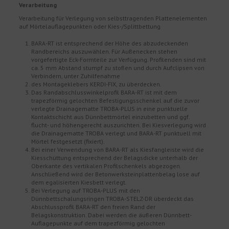
Verarbeitung
Verarbeitung für Verlegung von selbsttragenden Plattenelementen
auf Mörtelauflagepunkten oder Kies-/Splittbettung
BARA-RT ist entsprechend der Höhe des abzudeckenden
Randbereichs auszuwählen. Für Außenecken stehen
vorgefertigte Eck-Formteile zur Verfügung. Profilenden sind mit
ca. 5 mm Abstand stumpf zu stoßen und durch Aufclipsen von
Verbindern, unter Zuhilfenahme
des Montageklebers KERDI-FIX, zu überdecken.
Das Randabschlusswinkelprofil BARA-RT ist mit dem
trapezförmig gelochten Befestigungsschenkel auf die zuvor
verlegte Drainagematte TROBA-PLUS in eine punktuelle
Kontaktschicht aus Dünnbettmörtel einzubetten und ggf.
flucht- und höhengerecht auszurichten. Bei Kiesverlegung wird
die Drainagematte TROBA verlegt und BARA-RT punktuell mit
Mörtel festgesetzt (fixiert).
Bei einer Verwendung von BARA-RT als Kiesfangleiste wird die
Kiesschüttung entsprechend der Belagsdicke unterhalb der
Oberkante des vertikalen Profilschenkels abgezogen.
Anschließend wird der Betonwerksteinplattenbelag lose auf
dem egalisierten Kiesbett verlegt.
Bei Verlegung auf TROBA-PLUS mit den
Dünnbettschalungsringen TROBA-STELZ-DR überdeckt das
Abschlussprofil BARA-RT den freien Rand der
Belagskonstruktion. Dabei werden die äußeren Dünnbett-
Auflagepunkte auf dem trapezförmig gelochten