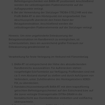
Befestigungsschenkel von BARA-RT positioniert. Anschließend
werden die selbsttragenden Plattenelemente auf die
Auflagepunkte verlegt.
Bei der Verwendung der Stelzlager TROBA-STELZ-MR wird das
Profil BARA-RT in den Mörtelpunkt mit eingearbeitet. Das
Abschlussprofil überdeckt den freien Rand der
Belagskonstruktion. Anschließend werden die
selbsttragenden Plattenelemente auf die Stelzlager verlegt.
Hinweis: Um eine ungehinderte Entwässerung der
Belagskonstruktion im Randbereich zu ermöglichen, ist
sicherzustellen, dass ein ausreichend großer Freiraum zur
Entwässerung gewährleistet ist.
Verarbeitung für feste Verlegung im Verbund mit Fliesenbelag
BARA-RT ist entsprechend der Höhe des abzudeckenden
Randbereichs auszuwählen. Für Außenecken stehen
vorgefertigte Eck-Formteile zur Verfügung. Profilenden sind mit
ca. 5 mm Abstand stumpf zu stoßen und durch Aufclipsen von
Verbindern, unter Zuhilfenahme des Montageklebers KERDI-
FIX, zu überdecken.
Randabschlusswinkelprofil BARA-RT mit dem trapezförmig
gelochten Befestigungsschenkel auf den Estrichrand bzw. auf
die zuvor verlegte Drainagematte DITRA-DRAIN in die
Kontaktschicht aus Dünnbettkleber einbetten und vollflächig
überspachteln.