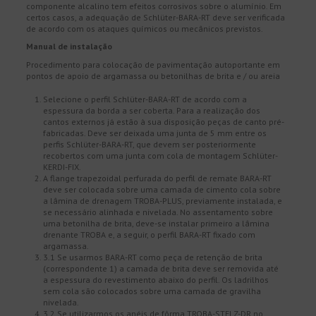
componente alcalino tem efeitos corrosivos sobre o alumínio. Em
certos casos, a adequação de Schlüter-BARA-RT deve ser verificada
de acordo com os ataques químicos ou mecânicos previstos.
Manual de instalação
Procedimento para colocação de pavimentação autoportante em
pontos de apoio de argamassa ou betonilhas de brita e / ou areia
Selecione o perfil Schlüter-BARA-RT de acordo com a
espessura da borda a ser coberta. Para a realização dos
cantos externos já estão à sua disposição peças de canto pré-
fabricadas. Deve ser deixada uma junta de 5 mm entre os
perfis Schlüter-BARA-RT, que devem ser posteriormente
recobertos com uma junta com cola de montagem Schlüter-
KERDI-FIX.
A flange trapezoidal perfurada do perfil de remate BARA-RT
deve ser colocada sobre uma camada de cimento cola sobre
a lâmina de drenagem TROBA-PLUS, previamente instalada, e
se necessário alinhada e nivelada. No assentamento sobre
uma betonilha de brita, deve-se instalar primeiro a lâmina
drenante TROBA e, a seguir, o perfil BARA-RT fixado com
argamassa.
3.1 Se usarmos BARA-RT como peça de retenção de brita
(correspondente 1) a camada de brita deve ser removida até
a espessura do revestimento abaixo do perfil. Os ladrilhos
sem cola são colocados sobre uma camada de gravilha
nivelada.
3.2 Se utilizarmos os anéis de fôrma TROBA-STELZ-DR no