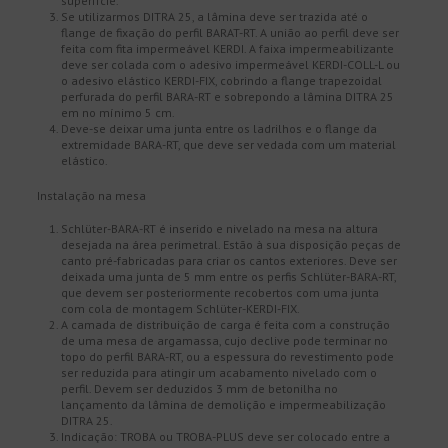
superfície.
Se utilizarmos DITRA 25, a lâmina deve ser trazida até o
flange de fixação do perfil BARAT-RT. A união ao perfil deve ser
feita com fita impermeável KERDI. A faixa impermeabilizante
deve ser colada com o adesivo impermeável KERDI-COLL-L ou
o adesivo elástico KERDI-FIX, cobrindo a flange trapezoidal
perfurada do perfil BARA-RT e sobrepondo a lâmina DITRA 25
em no mínimo 5 cm.
Deve-se deixar uma junta entre os ladrilhos e o flange da
extremidade BARA-RT, que deve ser vedada com um material
elástico.
Instalação na mesa
Schlüter-BARA-RT é inserido e nivelado na mesa na altura
desejada na área perimetral. Estão à sua disposição peças de
canto pré-fabricadas para criar os cantos exteriores. Deve ser
deixada uma junta de 5 mm entre os perfis Schlüter-BARA-RT,
que devem ser posteriormente recobertos com uma junta
com cola de montagem Schlüter-KERDI-FIX.
A camada de distribuição de carga é feita com a construção
de uma mesa de argamassa, cujo declive pode terminar no
topo do perfil BARA-RT, ou a espessura do revestimento pode
ser reduzida para atingir um acabamento nivelado com o
perfil. Devem ser deduzidos 3 mm de betonilha no
lançamento da lâmina de demolição e impermeabilização
DITRA 25.
Indicação: TROBA ou TROBA-PLUS deve ser colocado entre a