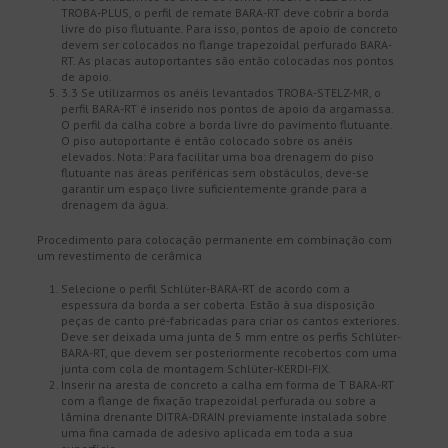
TROBA-PLUS, o perfil de remate BARA-RT deve cobrir a borda
livre do piso flutuante. Para isso, pontos de apoio de concreto
devem ser colocados no flange trapezoidal perfurado BARA-
RT. As placas autoportantes são então colocadas nos pontos
de apoio.
3.3 Se utilizarmos os anéis levantados TROBA-STELZ-MR, o
perfil BARA-RT é inserido nos pontos de apoio da argamassa.
O perfil da calha cobre a borda livre do pavimento flutuante.
O piso autoportante é então colocado sobre os anéis
elevados. Nota: Para facilitar uma boa drenagem do piso
flutuante nas áreas periféricas sem obstáculos, deve-se
garantir um espaço livre suficientemente grande para a
drenagem da água.
Procedimento para colocação permanente em combinação com
um revestimento de cerâmica
Selecione o perfil Schlüter-BARA-RT de acordo com a
espessura da borda a ser coberta. Estão à sua disposição
peças de canto pré-fabricadas para criar os cantos exteriores.
Deve ser deixada uma junta de 5 mm entre os perfis Schlüter-
BARA-RT, que devem ser posteriormente recobertos com uma
junta com cola de montagem Schlüter-KERDI-FIX.
Inserir na aresta de concreto a calha em forma de T BARA-RT
com a flange de fixação trapezoidal perfurada ou sobre a
lâmina drenante DITRA-DRAIN previamente instalada sobre
uma fina camada de adesivo aplicada em toda a sua