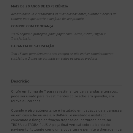
MAIS DE 20 ANOS DE EXPERIÊNCIA
Aconselhamo-lo e resolvemos as suas dúvidas antes, durante e depois da
compra, para que acerte e desfrute do seu produto.
COMPRE COM CONFIANÇA
100% seguro e protegido, pode pagar com Cartão, Bizum, Paypal e
Transferência.
GARANTIA DE SATISFAÇÃO
Tem 15 dias para devolver a sua compra se não estiver completamente
satisfeito e 2 anos de garantia em todos os nossos produtos.
Descrição
O rufo em forma de T para revestimentos de varandas e terraços,
pode ser usado para revestimentos colocados em gravilha, em
relevo ou colados.
Quando o piso autoportante é instalado em pedaços de argamassa
ou em cascalho ou areia, o BARA-RT é nivelado e instalado
colocando a flange de fixação trapezoidal perfurada na folha
TROBA ou TROBA-PLUS. A peça final vertical cobre a borda do
pavimento flutuante como uma cobertura e permite a drenagem da