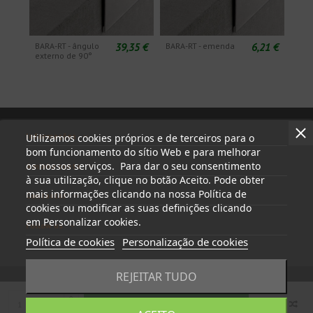
39,35 €
6,21 €
BARA-RT - ângulo
BARA-RT - emenda
externo de 90°
Informações
Utilizamos cookies próprios e de terceiros para o
bom funcionamento do sítio Web e para melhorar
os nossos serviços. Para dar o seu consentimento
A minha conta
à sua utilização, clique no botão Aceito. Pode obter
mais informações clicando na nossa Política de
Contactar
cookies ou modificar as suas definições clicando
em Personalizar cookies.
Follow us
Política de cookies
Personalização de cookies
REJEITAR TUDO
Adicionar ao carrinho
© 2023 - tapasyregistros.com | cymper.com | Desenvolvido por