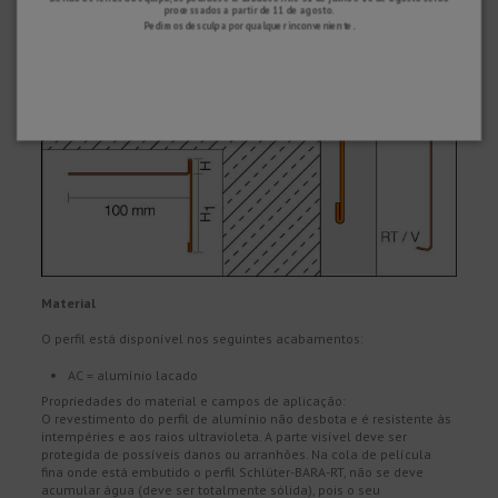
processados ​​a partir de 11 de agosto.
Pedimos desculpa por qualquer inconveniente.
Material
O perfil está disponível nos seguintes acabamentos:
AC = alumínio lacado
Propriedades do material e campos de aplicação:
O revestimento do perfil de alumínio não desbota e é resistente às
intempéries e aos raios ultravioleta. A parte visível deve ser
protegida de possíveis danos ou arranhões. Na cola de película
fina onde está embutido o perfil Schlüter-BARA-RT, não se deve
acumular água (deve ser totalmente sólida), pois o seu