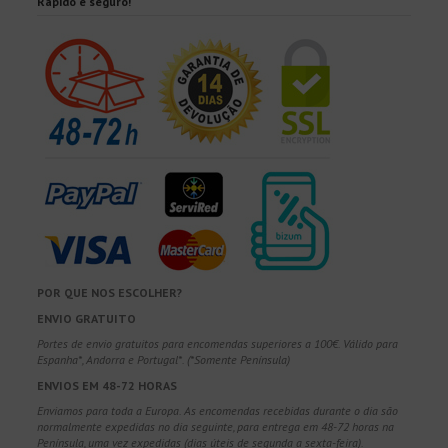
Rápido e seguro!
POR QUE NOS ESCOLHER?
ENVIO GRATUITO
Portes de envio gratuitos para encomendas superiores a 100€. Válido para
Espanha*, Andorra e Portugal*. (*Somente Península)
ENVIOS EM 48-72 HORAS
Enviamos para toda a Europa. As encomendas recebidas durante o dia são
normalmente expedidas no dia seguinte, para entrega em 48-72 horas na
Península, uma vez expedidas (dias úteis de segunda a sexta-feira).