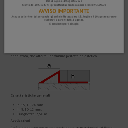
Hai 15 giorni per restituire il tuo acquisto se non sei completamente
Dal 31 luglio al 10 agosto 2026
Sconto del 10% su tutti i prodotti utilizzando il codice sconto: VERANO26
soddisfatto e 2 anni di garanzia su tutti i nostri prodotti.
AVVISO IMPORTANTE
A causa delle ferie del personale, gli ordini effettuati tra il 31 luglio e il 10 agosto saranno
elaborati a partire dall'11 agosto.
Ci scusiamo per il disagio.
Descrizione
Profilo di rampa
di transizione in alluminio progettato per evitare
irregolarità tra i marciapiedi a diverse altezze. Questo profilo
protegge e decora fornendo la resistenza e la leggerezza tipiche
dell'alluminio. Facile da installare, è presentato in una finitura
anodizzata, che otterrà una finitura perfetta ed estetica.
Caratteristiche generali
a: 15, 19, 20 mm.
h: 8, 10, 12 mm.
Lunghezza: 2,50 m
Applicazioni
Profilo progettato per essere posizionato su marciapiedi, al fine di