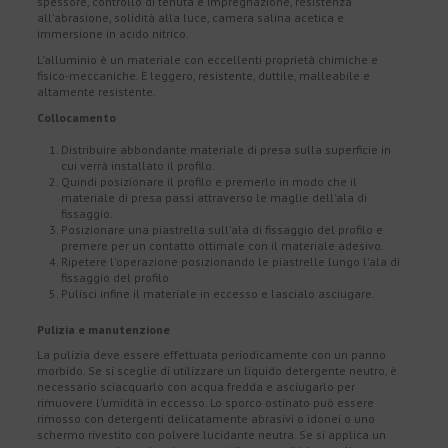
spessore, controllo di tenuta e impregnazione, resistenza
all'abrasione, solidità alla luce, camera salina acetica e
immersione in acido nitrico.
L'alluminio è un materiale con eccellenti proprietà chimiche e
fisico-meccaniche. È leggero, resistente, duttile, malleabile e
altamente resistente.
Collocamento
Distribuire abbondante materiale di presa sulla superficie in
cui verrà installato il profilo.
Quindi posizionare il profilo e premerlo in modo che il
materiale di presa passi attraverso le maglie dell'ala di
fissaggio.
Posizionare una piastrella sull'ala di fissaggio del profilo e
premere per un contatto ottimale con il materiale adesivo.
Ripetere l'operazione posizionando le piastrelle lungo l'ala di
fissaggio del profilo
Pulisci infine il materiale in eccesso e lascialo asciugare.
Pulizia e manutenzione
La pulizia deve essere effettuata periodicamente con un panno
morbido. Se si sceglie di utilizzare un liquido detergente neutro, è
necessario sciacquarlo con acqua fredda e asciugarlo per
rimuovere l'umidità in eccesso. Lo sporco ostinato può essere
rimosso con detergenti delicatamente abrasivi o idonei o uno
schermo rivestito con polvere lucidante neutra. Se si applica un