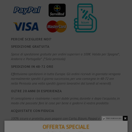
PERCHÉ SCEGLIERE NOI?
SPEDIZIONE GRATUITA
Spese di spedizione gratuite per ordini superiori a 100€. Valido per Spagna*,
Andorra e Portogallo*. (*Solo penisola)
SPEDIZIONI IN 48-72 ORE
Effettuiamo spedizioni in tutta Europa. Gli ordini ricevuti in giornata vengono
normalmente spediti il giorno successivo, per una consegna in 48-72 ore
nella Penisola una volta spediti (giorni lavorativi dal lunedì al venerdì).
OLTRE 20 ANNI DI ESPERIENZA
Vi consigliamo e risolviamo i vostri dubbi prima, durante e dopo l'acquisto, in
modo che possiate fare le cose per bene e godervi il vostro prodotto.
ACQUISTATE CON FIDUCIA
100% sicuro e protetto, puoi pagare con Carta, Bizum, Paypal e Bonifico.
Non mostrare più.
OFFERTA SPECIALE
GARANZIA DI SODDISFAZIONE