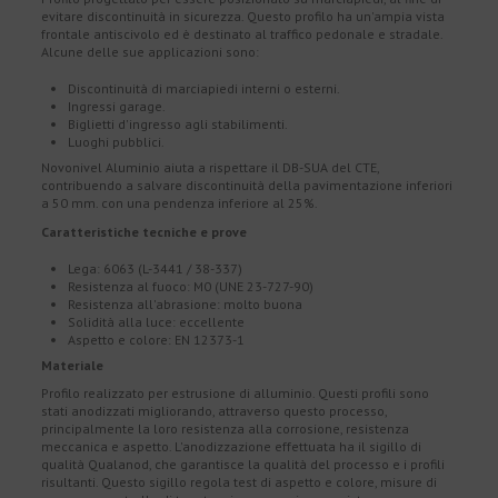
evitare discontinuità in sicurezza. Questo profilo ha un'ampia vista
frontale antiscivolo ed è destinato al traffico pedonale e stradale.
Alcune delle sue applicazioni sono:
Discontinuità di marciapiedi interni o esterni.
Ingressi garage.
Biglietti d'ingresso agli stabilimenti.
Luoghi pubblici.
Novonivel Aluminio aiuta a rispettare il DB-SUA del CTE,
contribuendo a salvare discontinuità della pavimentazione inferiori
a 50 mm. con una pendenza inferiore al 25%.
Caratteristiche tecniche e prove
Lega: 6063 (L-3441 / 38-337)
Resistenza al fuoco: M0 (UNE 23-727-90)
Resistenza all'abrasione: molto buona
Solidità alla luce: eccellente
Aspetto e colore: EN 12373-1
Materiale
Profilo realizzato per estrusione di alluminio. Questi profili sono
stati anodizzati migliorando, attraverso questo processo,
principalmente la loro resistenza alla corrosione, resistenza
meccanica e aspetto. L'anodizzazione effettuata ha il sigillo di
qualità Qualanod, che garantisce la qualità del processo e i profili
risultanti. Questo sigillo regola test di aspetto e colore, misure di