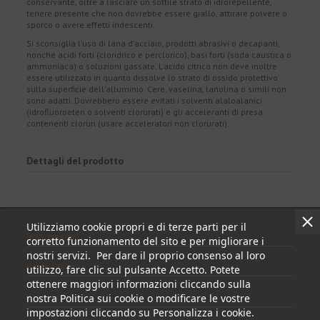
conservante, oltre a lasciare un sottile strato di idrorepellente,
tenere presente che non dovrebbe essere giallo, attirare polvere o
sporco o avere effetti iridescenti.
Si sconsiglia l'uso di lana d'acciaio, prodotti abrasivi o decapanti,
nonché acidi forti (cloridrico e perclorico), basi forti (soda caustica o
ammoniaca) o soluzioni gassate. L'acido citrico non deve inoltre
essere utilizzato in quanto dissolve lo strato di ossido protettivo
sulla superficie dell'alluminio. Cere, vaselina, lanolina o simili non
sono adatti. Dovrebbero essere evitati i solventi alaloalanici
(idrofluoroeteri o solventi clorurati) e gli acceleranti di presa
contenenti cloruri (usare acceleratori non clorurati).
Dettagli del prodotto
Utilizziamo cookie propri e di terze parti per il
Informazioni
corretto funzionamento del sito e per migliorare i
nostri servizi. Per dare il proprio consenso al loro
Il mio conto
utilizzo, fare clic sul pulsante Accetto. Potete
ottenere maggiori informazioni cliccando sulla
Contattare
nostra Politica sui cookie o modificare le vostre
impostazioni cliccando su Personalizza i cookie.