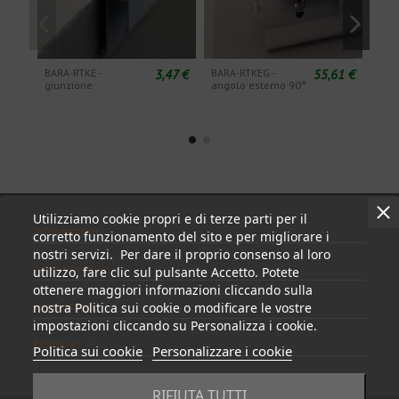
3,47 €
55,61 €
BARA-RTKE -
BARA-RTKEG -
BARA
giunzione
angolo esterno 90°
ango
Utilizziamo cookie propri e di terze parti per il
Informazioni
corretto funzionamento del sito e per migliorare i
nostri servizi. Per dare il proprio consenso al loro
Il mio conto
utilizzo, fare clic sul pulsante Accetto. Potete
ottenere maggiori informazioni cliccando sulla
Contattare
nostra Politica sui cookie o modificare le vostre
impostazioni cliccando su Personalizza i cookie.
Follow us
Politica sui cookie
Personalizzare i cookie
RIFIUTA TUTTI