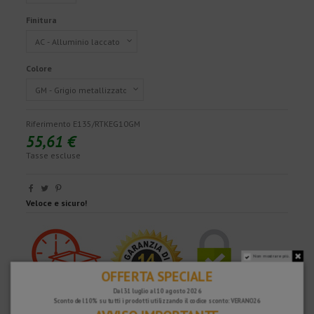
Finitura
Colore
Riferimento
E135/RTKEG10GM
55,61 €
Tasse escluse
Veloce e sicuro!
Non mostrare più.
OFFERTA SPECIALE
Dal 31 luglio al 10 agosto 2026
Sconto del 10% su tutti i prodotti utilizzando il codice sconto: VERANO26