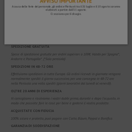
AVVISO IMPORTANTE
A causa delle ferie del personale, gli ordini effettuati tra il 31 luglio e il 10 agosto saranno
elaborati a partire dall'11 agosto.
Ci scusiamo per il disagio.
PERCHÉ SCEGLIERE NOI?
SPEDIZIONE GRATUITA
Spese di spedizione gratuite per ordini superiori a 100€. Valido per Spagna*,
Andorra e Portogallo*. (*Solo penisola)
SPEDIZIONI IN 48-72 ORE
Effettuiamo spedizioni in tutta Europa. Gli ordini ricevuti in giornata vengono
normalmente spediti il giorno successivo, per una consegna in 48-72 ore
nella Penisola una volta spediti (giorni lavorativi dal lunedì al venerdì).
OLTRE 20 ANNI DI ESPERIENZA
Vi consigliamo e risolviamo i vostri dubbi prima, durante e dopo l'acquisto, in
modo che possiate fare le cose per bene e godervi il vostro prodotto.
ACQUISTATE CON FIDUCIA
100% sicuro e protetto, puoi pagare con Carta, Bizum, Paypal e Bonifico.
GARANZIA DI SODDISFAZIONE