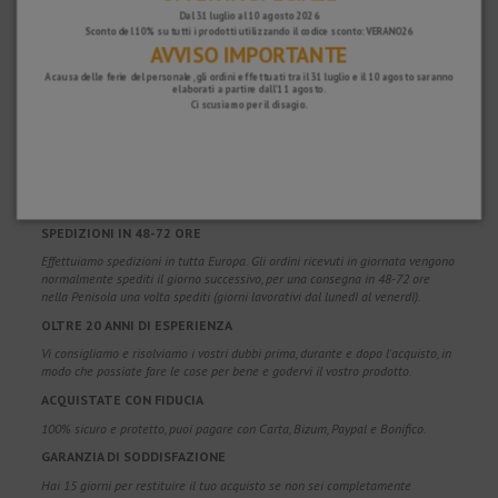
Dal 31 luglio al 10 agosto 2026
Sconto del 10% su tutti i prodotti utilizzando il codice sconto: VERANO26
AVVISO IMPORTANTE
A causa delle ferie del personale, gli ordini effettuati tra il 31 luglio e il 10 agosto saranno
elaborati a partire dall'11 agosto.
Ci scusiamo per il disagio.
PERCHÉ SCEGLIERE NOI?
SPEDIZIONE GRATUITA
Spese di spedizione gratuite per ordini superiori a 100€. Valido per Spagna*,
Andorra e Portogallo*. (*Solo penisola)
SPEDIZIONI IN 48-72 ORE
Effettuiamo spedizioni in tutta Europa. Gli ordini ricevuti in giornata vengono
normalmente spediti il giorno successivo, per una consegna in 48-72 ore
nella Penisola una volta spediti (giorni lavorativi dal lunedì al venerdì).
OLTRE 20 ANNI DI ESPERIENZA
Vi consigliamo e risolviamo i vostri dubbi prima, durante e dopo l'acquisto, in
modo che possiate fare le cose per bene e godervi il vostro prodotto.
ACQUISTATE CON FIDUCIA
100% sicuro e protetto, puoi pagare con Carta, Bizum, Paypal e Bonifico.
GARANZIA DI SODDISFAZIONE
Hai 15 giorni per restituire il tuo acquisto se non sei completamente