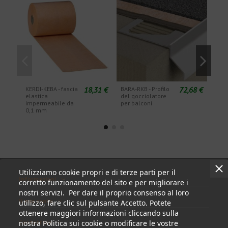
18,31 €
72,68 €
KERDI-KEBA - fascia
BARA-RKB - Profilo
BARA
elastica
del gocciolatore
este
impermeabile da
per balconi
0,1 mm
Utilizziamo cookie propri e di terze parti per il
Informazioni
corretto funzionamento del sito e per migliorare i
nostri servizi. Per dare il proprio consenso al loro
Il mio conto
utilizzo, fare clic sul pulsante Accetto. Potete
ottenere maggiori informazioni cliccando sulla
nostra Politica sui cookie o modificare le vostre
Contattare