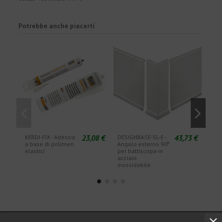
Potrebbe anche piacerti
23,08 €
43,73 €
KERDI-FIX - Adesivo
DESIGNBASE-SL-E -
DESI
a base di polimeri
Angolo esterno 90º
Ango
elastici
per battiscopa in
per 
acciaio
acci
inossidabile
inos