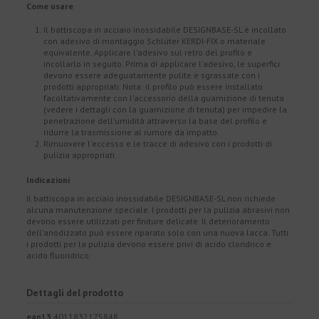
Come usare
Il battiscopa in acciaio inossidabile DESIGNBASE-SL è incollato
con adesivo di montaggio Schlüter KERDI-FIX o materiale
equivalente. Applicare l'adesivo sul retro del profilo e
incollarlo in seguito. Prima di applicare l'adesivo, le superfici
devono essere adeguatamente pulite e sgrassate con i
prodotti appropriati. Nota: il profilo può essere installato
facoltativamente con l'accessorio della guarnizione di tenuta
(vedere i dettagli con la guarnizione di tenuta) per impedire la
penetrazione dell'umidità attraverso la base del profilo e
ridurre la trasmissione al rumore da impatto.
Rimuovere l'eccesso e le tracce di adesivo con i prodotti di
pulizia appropriati.
Indicazioni
Il battiscopa in acciaio inossidabile DESIGNBASE-SL non richiede
alcuna manutenzione speciale. I prodotti per la pulizia abrasivi non
devono essere utilizzati per finiture delicate. Il deterioramento
dell'anodizzato può essere riparato solo con una nuova lacca. Tutti
i prodotti per la pulizia devono essere privi di acido cloridrico e
acido fluoridrico.
Dettagli del prodotto
ean13
4011832175848