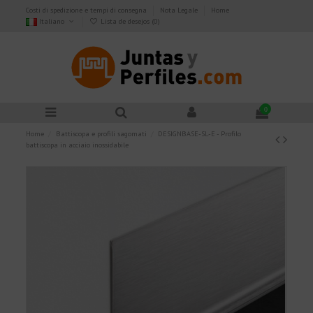
Costi di spedizione e tempi di consegna
Nota Legale
Home
Italiano
Lista de desejos (
0
)
0
Home
Battiscopa e profili sagomati
DESIGNBASE-SL-E - Profilo
battiscopa in acciaio inossidabile