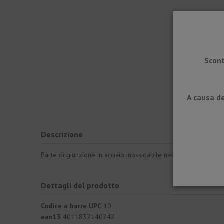
Scont
A causa de
Descrizione
Parte di giunzione in acciaio inossidabile nell'installazione de
Dettagli del prodotto
Codice a barre UPC
10
ean13
4011832140242