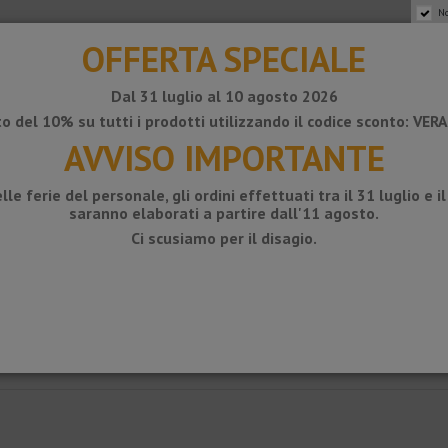
No
OFFERTA SPECIALE
Dal 31 luglio al 10 agosto 2026
o del 10% su tutti i prodotti utilizzando il codice sconto: VE
AVVISO IMPORTANTE
lle ferie del personale, gli ordini effettuati tra il 31 luglio e i
saranno elaborati a partire dall'11 agosto.
Ci scusiamo per il disagio.
lla catena a griglia per piatti doccia KERDI-LINE A, B e C.