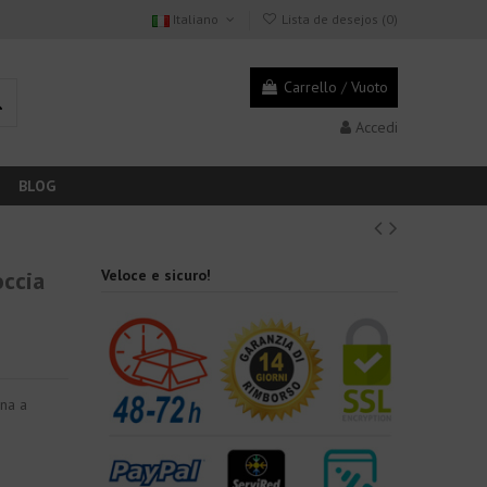
Italiano
Lista de desejos (
0
)
Carrello
/
Vuoto
Accedi
BLOG
occia
Veloce e sicuro!
ena a