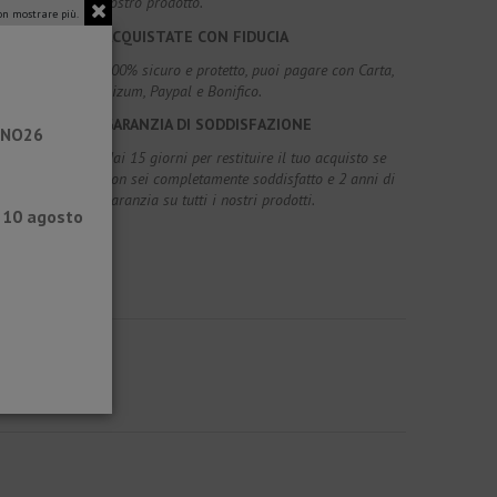
vostro prodotto.
n mostrare più.
ACQUISTATE CON FIDUCIA
100% sicuro e protetto, puoi pagare con Carta,
Bizum, Paypal e Bonifico.
GARANZIA DI SODDISFAZIONE
RANO26
Hai 15 giorni per restituire il tuo acquisto se
non sei completamente soddisfatto e 2 anni di
garanzia su tutti i nostri prodotti.
l 10 agosto