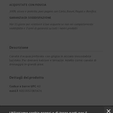
ACQUISTATE CON FIDUCIA
100% sicuro e protetto, puoi pagare con Carta, Bizum, Paypal e Bonifico.
GARANZIA DI SODDISFAZIONE
Hai 15 giorni per restituire il tuo acquisto se non sei completamente
soddisfatto e 2 anni di garanzia su tutti i nostri prodotti.
Descrizione
Canale d'acqua perforato con griglia in acciaio inossidabile
lucidato. Per drenare balconi e terrazze. Adatto come canale di
drenaggio in grandi aree.
Dettagli del prodotto
Codice a barre UPC
40
ean13
4011832083426
Utilizziamo cookie propri e di terze parti per il