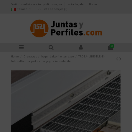
Costi di spedizione e tempi di consegna
Nota Legale
Home
Italiano
Lista de desejos (
0
)
0
Home
Drenaggio di bagni, balconi e terrazze
TROBA-LINE-TLR-E -
Tubi dell'acqua perforati e griglia inossidabile