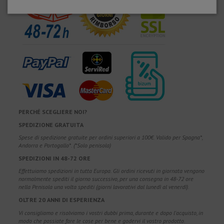
PERCHÉ SCEGLIERE NOI?
SPEDIZIONE GRATUITA
Spese di spedizione gratuite per ordini superiori a 100€. Valido per Spagna*,
Andorra e Portogallo*. (*Solo penisola)
SPEDIZIONI IN 48-72 ORE
Effettuiamo spedizioni in tutta Europa. Gli ordini ricevuti in giornata vengono
normalmente spediti il giorno successivo, per una consegna in 48-72 ore
nella Penisola una volta spediti (giorni lavorativi dal lunedì al venerdì).
OLTRE 20 ANNI DI ESPERIENZA
Vi consigliamo e risolviamo i vostri dubbi prima, durante e dopo l'acquisto, in
modo che possiate fare le cose per bene e godervi il vostro prodotto.