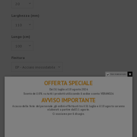
Larghezza (mm)
Lungo (cm)
Finitura
Non mostrare più.
OFFERTA SPECIALE
Riferimento
TL2REP110/100
239,18 €
Dal 31 luglio al 10 agosto 2026
Sconto del 10% su tutti i prodotti utilizzando il codice sconto: VERANO26
Tasse escluse
AVVISO IMPORTANTE
A causa delle ferie del personale, gli ordini effettuati tra il 31 luglio e il 10 agosto saranno
elaborati a partire dall'11 agosto.
Ci scusiamo per il disagio.
Veloce e sicuro!