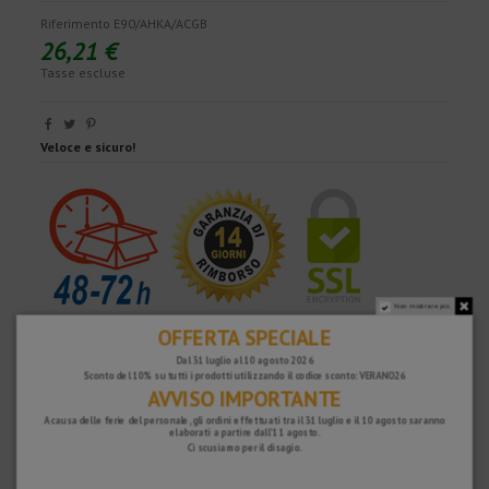
Riferimento
E90/AHKA/ACGB
26,21 €
Tasse escluse
Veloce e sicuro!
Non mostrare più.
OFFERTA SPECIALE
Dal 31 luglio al 10 agosto 2026
Sconto del 10% su tutti i prodotti utilizzando il codice sconto: VERANO26
AVVISO IMPORTANTE
A causa delle ferie del personale, gli ordini effettuati tra il 31 luglio e il 10 agosto saranno
elaborati a partire dall'11 agosto.
Ci scusiamo per il disagio.
PERCHÉ SCEGLIERE NOI?