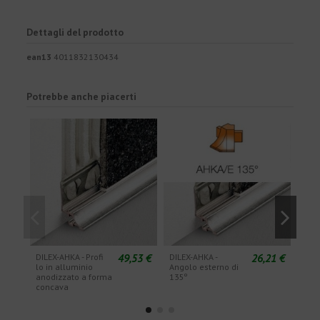
Dettagli del prodotto
ean13
4011832130434
Potrebbe anche piacerti
49,53 €
26,21 €
DILEX-AHKA - Profi
DILEX-AHKA -
DILE
lo in alluminio
Angolo esterno di
ango
anodizzato a forma
135º
90º
concava