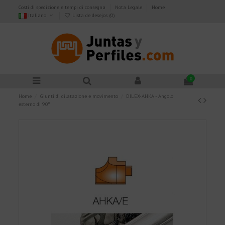
Costi di spedizione e tempi di consegna
Nota Legale
Home
Italiano
Lista de desejos (
0
)
0
Home
Giunti di dilatazione e movimento
DILEX-AHKA - Angolo
esterno di 90º