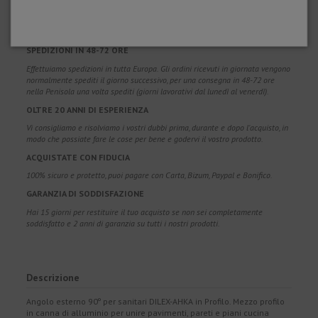
SPEDIZIONE GRATUITA
Spese di spedizione gratuite per ordini superiori a 100€. Valido per Spagna*,
Andorra e Portogallo*. (*Solo penisola)
SPEDIZIONI IN 48-72 ORE
Effettuiamo spedizioni in tutta Europa. Gli ordini ricevuti in giornata vengono
normalmente spediti il giorno successivo, per una consegna in 48-72 ore
nella Penisola una volta spediti (giorni lavorativi dal lunedì al venerdì).
OLTRE 20 ANNI DI ESPERIENZA
Vi consigliamo e risolviamo i vostri dubbi prima, durante e dopo l'acquisto, in
modo che possiate fare le cose per bene e godervi il vostro prodotto.
ACQUISTATE CON FIDUCIA
100% sicuro e protetto, puoi pagare con Carta, Bizum, Paypal e Bonifico.
GARANZIA DI SODDISFAZIONE
Hai 15 giorni per restituire il tuo acquisto se non sei completamente
soddisfatto e 2 anni di garanzia su tutti i nostri prodotti.
Descrizione
Angolo esterno 90º per sanitari DILEX-AHKA in Profilo. Mezzo profilo
in canna di alluminio per unire pavimenti, pareti e piani cucina