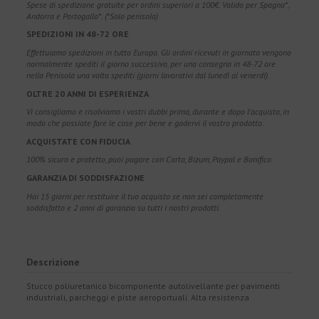
Spese di spedizione gratuite per ordini superiori a 100€. Valido per Spagna*,
Andorra e Portogallo*. (*Solo penisola)
SPEDIZIONI IN 48-72 ORE
Effettuiamo spedizioni in tutta Europa. Gli ordini ricevuti in giornata vengono
normalmente spediti il giorno successivo, per una consegna in 48-72 ore
nella Penisola una volta spediti (giorni lavorativi dal lunedì al venerdì).
OLTRE 20 ANNI DI ESPERIENZA
Vi consigliamo e risolviamo i vostri dubbi prima, durante e dopo l'acquisto, in
modo che possiate fare le cose per bene e godervi il vostro prodotto.
ACQUISTATE CON FIDUCIA
100% sicuro e protetto, puoi pagare con Carta, Bizum, Paypal e Bonifico.
GARANZIA DI SODDISFAZIONE
Hai 15 giorni per restituire il tuo acquisto se non sei completamente
soddisfatto e 2 anni di garanzia su tutti i nostri prodotti.
Descrizione
Stucco poliuretanico bicomponente autolivellante per pavimenti
industriali, parcheggi e piste aeroportuali. Alta resistenza