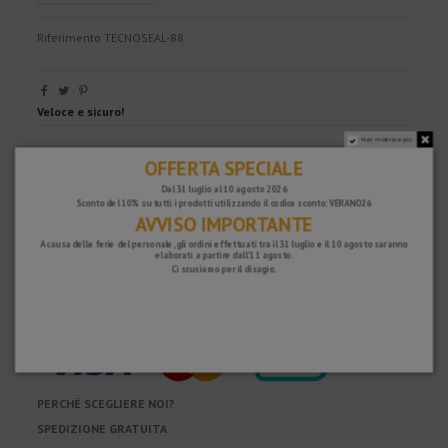
Riferimento
TECNOSEAL-88
Veloce e sicuro!
Non mostrare più.
OFFERTA SPECIALE
Dal 31 luglio al 10 agosto 2026
Sconto del 10% su tutti i prodotti utilizzando il codice sconto: VERANO26
AVVISO IMPORTANTE
A causa delle ferie del personale, gli ordini effettuati tra il 31 luglio e il 10 agosto saranno
elaborati a partire dall'11 agosto.
Ci scusiamo per il disagio.
PERCHÉ SCEGLIERE NOI?
SPEDIZIONE GRATUITA