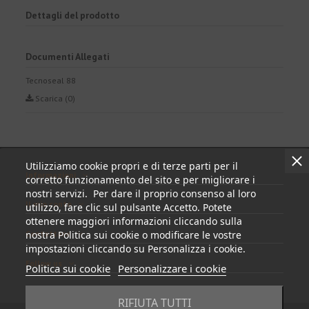
Dettagli del prodotto
Documenti Allegati
Tecnoseal 88
Scarica (0)
Utilizziamo cookie propri e di terze parti per il
Informazioni
corretto funzionamento del sito e per migliorare i
nostri servizi. Per dare il proprio consenso al loro
Il mio conto
utilizzo, fare clic sul pulsante Accetto. Potete
ottenere maggiori informazioni cliccando sulla
Contattare
nostra Politica sui cookie o modificare le vostre
impostazioni cliccando su Personalizza i cookie.
Follow us
Politica sui cookie
Personalizzare i cookie
RIFIUTA TUTTI