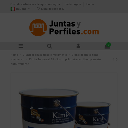
Costi di spedizione e tempi di consegna
Nota Legale
Home
Italiano
Lista de desejos (
0
)
0
Home
Giunti di dilatazione e movimento
Giunti di dilatazione
strutturali
Kimia Tecnoseal 88 - Stucco poliuretanico bicomponente
autolivellante