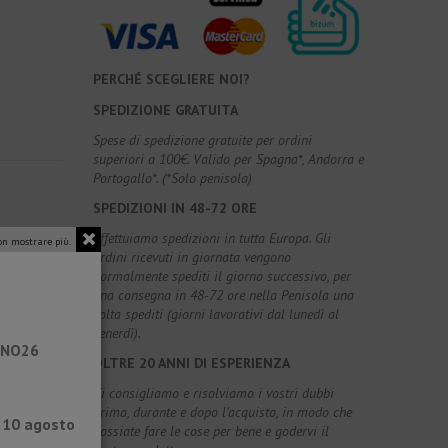
PERCHÉ SCEGLIERE NOI?
SPEDIZIONE GRATUITA
Spese di spedizione gratuite per ordini
superiori a 100€. Valido per Spagna*, Andorra e
Portogallo*. (*Solo penisola)
SPEDIZIONI IN 48-72 ORE
Effettuiamo spedizioni in tutta Europa. Gli
n mostrare più.
ordini ricevuti in giornata vengono
normalmente spediti il giorno successivo, per
una consegna in 48-72 ore nella Penisola una
volta spediti (giorni lavorativi dal lunedì al
venerdì).
RANO26
OLTRE 20 ANNI DI ESPERIENZA
Vi consigliamo e risolviamo i vostri dubbi
prima, durante e dopo l'acquisto, in modo che
l 10 agosto
possiate fare le cose per bene e godervi il