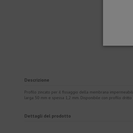
Descrizione
Profilo zincato per il fissaggio della membrana impermeabil
larga 50 mm e spessa 1,2 mm. Disponibile con profilo dritto
Dettagli del prodotto