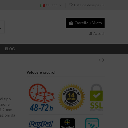
Italiano
Lista de desejos (
0
)
Carrello
/
Vuoto
Accedi
BLOG
Veloce e sicuro!
di tipo
zione.
 1,2 mm.
razioni da