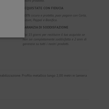
vostro prodotto.
ACQUISTATE CON FIDUCIA
100% sicuro e protetto, puoi pagare con Carta,
Bizum, Paypal e Bonifico.
GARANZIA DI SODDISFAZIONE
Hai 15 giorni per restituire il tuo acquisto se
non sei completamente soddisfatto e 2 anni di
garanzia su tutti i nostri prodotti.
bilizzazione. Profilo metallico lungo 2,00 metri in lamiera