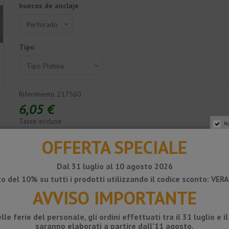
huecos de anclaje
Tipo
Riferimento
217560
6,05 €
Tasse escluse
No
OFFERTA SPECIALE
Aggiungi al carrello
Dal 31 luglio al 10 agosto 2026
o del 10% su tutti i prodotti utilizzando il codice sconto: VE
AVVISO IMPORTANTE
lle ferie del personale, gli ordini effettuati tra il 31 luglio e i
saranno elaborati a partire dall'11 agosto.